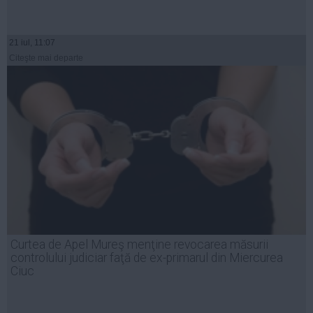
21 iul, 11:07
Citeşte mai departe
Curtea de Apel Mureş menţine revocarea măsurii
controlului judiciar faţă de ex-primarul din Miercurea
Ciuc