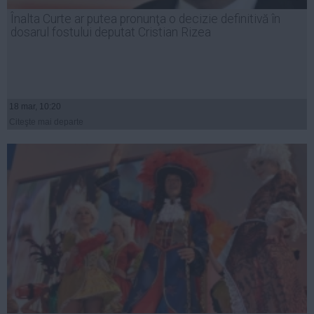
Presedintie
Înalta Curte ar putea pronunţa o decizie definitivă în
USL
dosarul fostului deputat Cristian Rizea
PSD
PNL
PDL
18 mar, 10:20
PPDD
Citeşte mai departe
UDMR
PMP
Administraţie Publică
Economie
Finante
Energie
Imobiliare
Companii
Turism