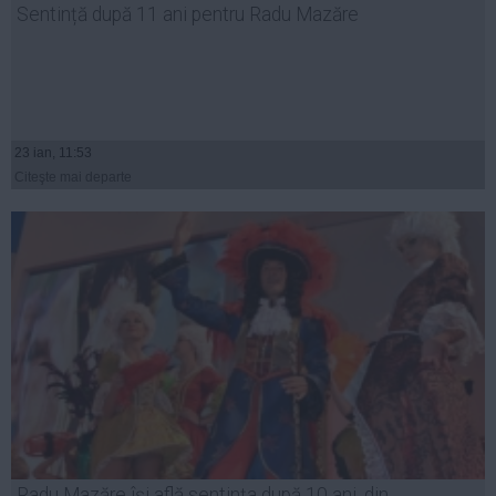
Sentință după 11 ani pentru Radu Mazăre
Auto
Sport
Handbal
Box
23 ian, 11:53
Baschet
Citeşte mai departe
Tenis
Alte sporturi
Life
Funny
Travel
Stil de viata
Radu Mazăre își află sentința după 10 ani, din