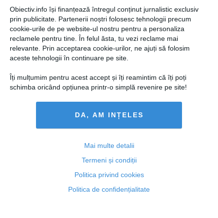
Obiectiv.info își finanțează întregul conținut jurnalistic exclusiv
prin publicitate. Partenerii noștri folosesc tehnologii precum
cookie-urile de pe website-ul nostru pentru a personaliza
reclamele pentru tine. În felul ăsta, tu vezi reclame mai
relevante. Prin acceptarea cookie-urilor, ne ajuți să folosim
aceste tehnologii în continuare pe site.
Îți mulțumim pentru acest accept și îți reamintim că îți poți
schimba oricând opțiunea printr-o simplă revenire pe site!
DA, AM INȚELES
Omul de afaceri Marian Iancu, condamnat la 12 ani de
închisoare
Mai multe detalii
Termeni și condiții
Politica privind cookies
Politica de confidențialitate
14 oct, 2014
Citeşte mai departe