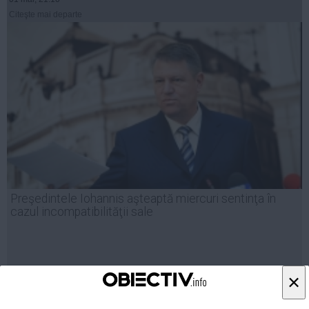
Citeşte mai departe
Preşedintele Iohannis aşteaptă miercuri sentinţa în
cazul incompatibilităţii sale
×
20 ian, 20:25
Citeşte mai departe