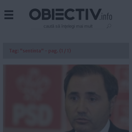
Actual
Economie
Justitie
Externe
Tag: "sentinta" - pag. (1 / 1)
Educatie
Sanatate
Stiinta
Tehnologie
Cultura
Mediu
Life
Politica
Guvern