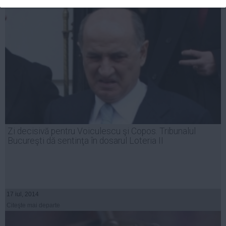
Zi decisivă pentru Voiculescu şi Copos. Tribunalul
Bucureşti dă sentinţa în dosarul Loteria II
17 iul, 2014
Citeşte mai departe