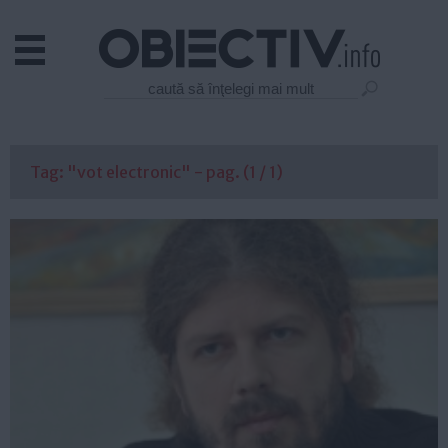
Actual
Economie
Justitie
Externe
Tag: "vot electronic" - pag. (1 / 1)
Educatie
Sanatate
Stiinta
Tehnologie
Cultura
Mediu
Life
Politica
Guvern