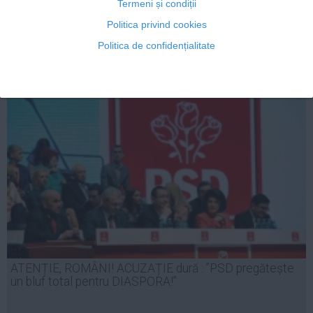
Termeni și condiții
Politica privind cookies
Politica de confidențialitate
11 apr, 16:23
Citeşte mai departe
ATENȚIE, ROMÂNI! ACUZAȚIE dură : ”PSD pregătește
un bluf total pentru DIASPORA!”