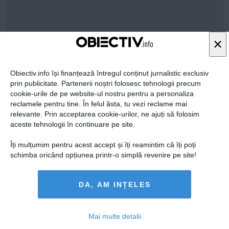
×
24 feb, 12:42
Citeşte mai departe
Obiectiv.info își finanțează întregul conținut jurnalistic exclusiv
prin publicitate. Partenerii noștri folosesc tehnologii precum
cookie-urile de pe website-ul nostru pentru a personaliza
reclamele pentru tine. În felul ăsta, tu vezi reclame mai
relevante. Prin acceptarea cookie-urilor, ne ajuți să folosim
aceste tehnologii în continuare pe site.
Îți mulțumim pentru acest accept și îți reamintim că îți poți
schimba oricând opțiunea printr-o simplă revenire pe site!
DA, AM INȚELES
PNL anunță „marea ciocnire” de la Cotroceni dintre
„profesorul de fizică” și „elevul care și-a uitat caietul
Mai multe detalii
acasă”