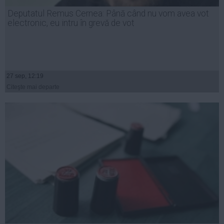
Presedintie
Deputatul Remus Cernea: Până când nu vom avea vot
USL
electronic, eu intru în grevă de vot
PSD
PNL
PDL
27 sep, 12:19
PPDD
Citeşte mai departe
UDMR
PMP
Administraţie Publică
Economie
Finante
Energie
Imobiliare
Companii
Turism