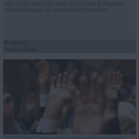
AEP: Peste 4.600 de cereri de înscriere în Registrul
Auto
electoral depuse de alegătorii din străinătate
Sport
Handbal
Box
01 aug, 11:52
Baschet
Citeşte mai departe
Tenis
Alte sporturi
Life
Funny
Travel
Stil de viata
INCREDIBIL! Camera Deputaţilor a decis să repete