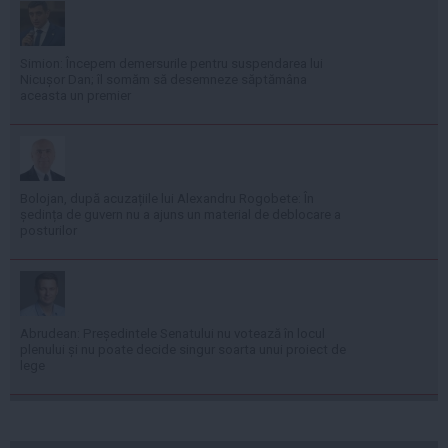
Simion: Începem demersurile pentru suspendarea lui
Nicușor Dan; îl somăm să desemneze săptămâna
aceasta un premier
Bolojan, după acuzațiile lui Alexandru Rogobete: În
ședința de guvern nu a ajuns un material de deblocare a
posturilor
Abrudean: Președintele Senatului nu votează în locul
plenului și nu poate decide singur soarta unui proiect de
lege