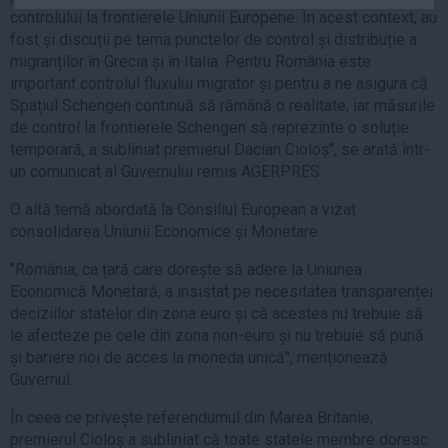
controlului la frontierele Uniunii Europene. În acest context, au
Auto
fost și discuții pe tema punctelor de control și distribuție a
Sport
migranților în Grecia și în Italia. Pentru România este
important controlul fluxului migrator și pentru a ne asigura că
Handbal
Spațiul Schengen continuă să rămână o realitate, iar măsurile
Box
de control la frontierele Schengen să reprezinte o soluție
Baschet
temporară, a subliniat premierul Dacian Cioloș'', se arată într-
un comunicat al Guvernului remis AGERPRES.
Tenis
Alte sporturi
O altă temă abordată la Consiliul European a vizat
consolidarea Uniunii Economice și Monetare.
Life
''România, ca țară care dorește să adere la Uniunea
Funny
Economică Monetară, a insistat pe necesitatea transparenței
Travel
deciziilor statelor din zona euro și că acestea nu trebuie să
le afecteze pe cele din zona non-euro și nu trebuie să pună
Stil de viata
și bariere noi de acces la moneda unică'', menționează
Guvernul.
În ceea ce privește referendumul din Marea Britanie,
premierul Cioloș a subliniat că toate statele membre doresc