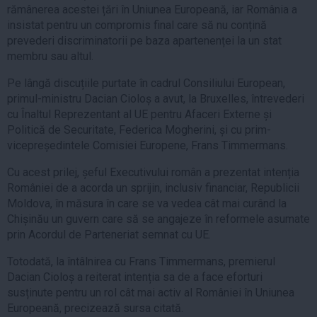
rămânerea acestei țări în Uniunea Europeană, iar România a
insistat pentru un compromis final care să nu conțină
prevederi discriminatorii pe baza apartenenței la un stat
membru sau altul.
Pe lângă discuțiile purtate în cadrul Consiliului European,
primul-ministru Dacian Cioloș a avut, la Bruxelles, întrevederi
cu Înaltul Reprezentant al UE pentru Afaceri Externe și
Politică de Securitate, Federica Mogherini, și cu prim-
vicepreședintele Comisiei Europene, Frans Timmermans.
Cu acest prilej, șeful Executivului român a prezentat intenția
României de a acorda un sprijin, inclusiv financiar, Republicii
Moldova, în măsura în care se va vedea cât mai curând la
Chișinău un guvern care să se angajeze în reformele asumate
prin Acordul de Parteneriat semnat cu UE.
Totodată, la întâlnirea cu Frans Timmermans, premierul
Dacian Cioloș a reiterat intenția sa de a face eforturi
susținute pentru un rol cât mai activ al României în Uniunea
Europeană, precizează sursa citată.