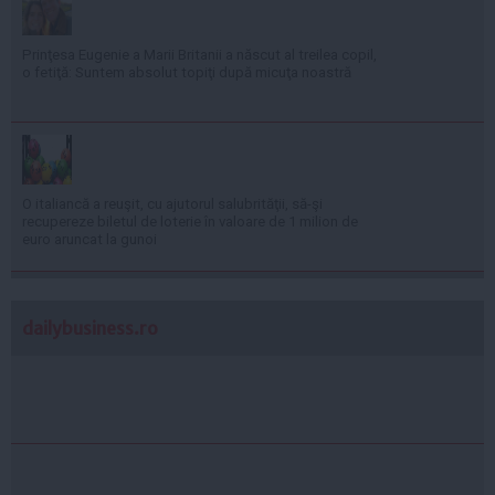
Prinţesa Eugenie a Marii Britanii a născut al treilea copil,
o fetiţă: Suntem absolut topiţi după micuţa noastră
O italiancă a reuşit, cu ajutorul salubrităţii, să-şi
recupereze biletul de loterie în valoare de 1 milion de
euro aruncat la gunoi
dailybusiness.ro