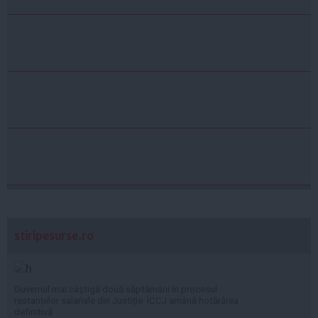
stiripesurse.ro
Guvernul mai câștigă două săptămâni în procesul
restanțelor salariale din Justiție. ÎCCJ amână hotărârea
definitivă