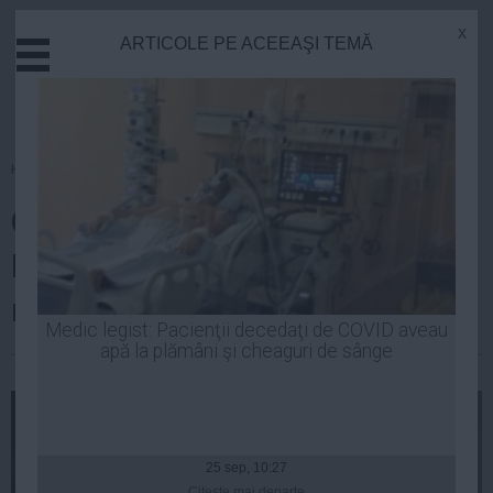
x
ARTICOLE PE ACEEAŞI TEMĂ
Actual
Economie
Justitie
Externe
Homepage
»
Guvern
Educatie
Cioloș, după Consiliul European:
Sanatate
Stiinta
E important controlul fluxului
Tehnologie
migrator
Cultura
Medic legist: Pacienţii decedaţi de COVID aveau
apă la plămâni şi cheaguri de sânge
Mediu
Luiza Popa
| 18 dec, 20:34
Life
Politica
Guvern
25 sep, 10:27
Citeşte mai departe