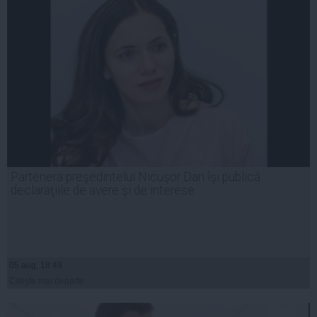
Partenera preşedintelui Nicuşor Dan îşi publică
declaraţiile de avere şi de interese
05 aug, 18:49
Citeşte mai departe