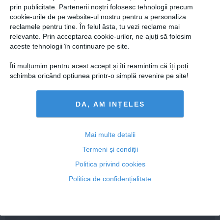
prin publicitate. Partenerii noștri folosesc tehnologii precum
cookie-urile de pe website-ul nostru pentru a personaliza
reclamele pentru tine. În felul ăsta, tu vezi reclame mai
relevante. Prin acceptarea cookie-urilor, ne ajuți să folosim
aceste tehnologii în continuare pe site.
Îți mulțumim pentru acest accept și îți reamintim că îți poți
schimba oricând opțiunea printr-o simplă revenire pe site!
DA, AM INȚELES
Laura Cosoi a explicat de ce și-a numit a cincea fiică
Mai multe detalii
Nina. „Am știut că i se potrivește”
Termeni și condiții
Politica privind cookies
Politica de confidențialitate
Citeşte mai departe