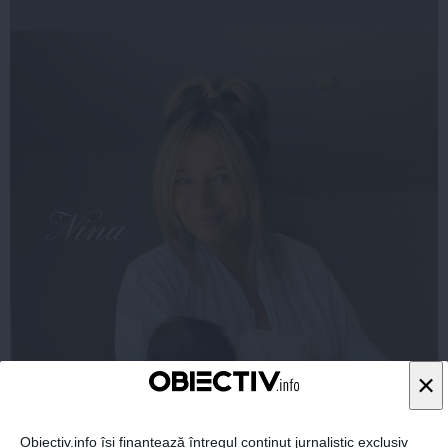
×
Obiectiv.info își finanțează întregul conținut jurnalistic exclusiv