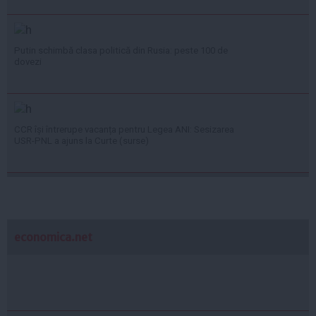
Putin schimbă clasa politică din Rusia: peste 100 de
dovezi
CCR își întrerupe vacanța pentru Legea ANI: Sesizarea
USR-PNL a ajuns la Curte (surse)
economica.net