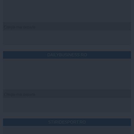
Citeşte mai departe
DAILYBUSINESS.RO
Citeşte mai departe
STIRIDESPORT.RO