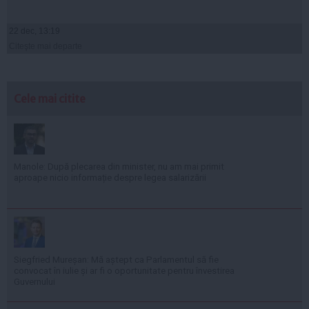
22 dec, 13:19
Citeşte mai departe
Cele mai citite
Manole: După plecarea din minister, nu am mai primit
aproape nicio informație despre legea salarizării
Siegfried Mureșan: Mă aștept ca Parlamentul să fie
convocat în iulie și ar fi o oportunitate pentru învestirea
Guvernului