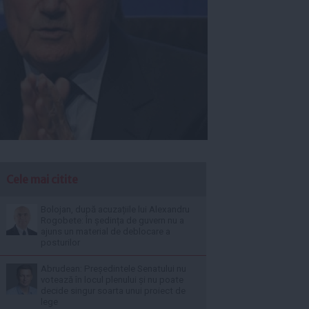
Cele mai citite
Bolojan, după acuzațiile lui Alexandru
Rogobete: În ședința de guvern nu a
ajuns un material de deblocare a
posturilor
Abrudean: Președintele Senatului nu
votează în locul plenului și nu poate
decide singur soarta unui proiect de
lege