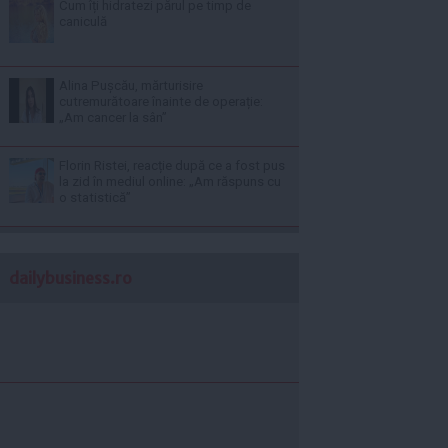
Cum îți hidratezi părul pe timp de
caniculă
Alina Pușcău, mărturisire
cutremurătoare înainte de operație:
„Am cancer la sân”
Florin Ristei, reacție după ce a fost pus
la zid în mediul online: „Am răspuns cu
o statistică”
dailybusiness.ro