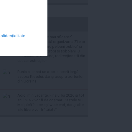
stiripesurse.ro
nfidențialitate
VIDEO 'Sărbătoare sau sfidare?'
Ploieștenii contestă organizarea Zilelor
Orașului, acuză 'circ pe bani publici' și
cer soluții pentru gropi și șobolani. O
ambulanță în misiune, redirecționată din
cauza restricțiilor
Rusia a lansat un atac la scară largă
asupra Kievului, dar și asupra porturilor
din Ucraina
Adio, minivacanțe! Finalul lui 2026 și tot
anul 2027 vor fi de coșmar. Paștele și 1
Mai pică în același weekend, dar și alte
zile libere vor fi ”tăiate”