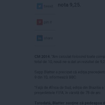
nota 9,25.
tweet
pin it
share
CM 2014.
"Am calculat folosind toate compu
total de 10, nouă ne-a dat un rezultat de 9,2
Sepp Blatter a precizat că ediţia precedentă
9 din 10, informează BBC.
"Faţă de Africa de Sud, ediţia din Brazilia a
preşedintele FIFA, în vârstă de 78 de ani.
Totodată, Blatter susţine că pedeapsa d