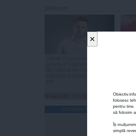
Ştirile orei
×
Ciprian Ciucu: Lucrările de
PSD: 
punere în siguranță a blocului
sunt o
din Rahova afectat de
de for
explozie durează circa 50 de
noast
zile
Obiectiv.info
07 aug, 19:45
Citeşte mai departe
07 aug, 
folosesc te
pentru tine.
ECONOMICA.NET
să folosim a
Îți mulțumim
simplă reven