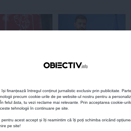
Centralele pe cărbune
Zelenski a ajuns în Serbia, în
 necesitate în situația
prima sa vizită în acest stat
ță majoră a țării
aliat tradițional al Rusiei după
re
2022
 își finanțează întregul conținut jurnalistic exclusiv prin publicitate. Parte
19:47
Citeşte mai departe
07 aug, 21:11
Citeşte mai departe
hnologii precum cookie-urile de pe website-ul nostru pentru a personali
 În felul ăsta, tu vezi reclame mai relevante. Prin acceptarea cookie-urilo
DAILYBUSINESS.RO
STIRIDESPORT.RO
ceste tehnologii în continuare pe site.
 pentru acest accept și îți reamintim că îți poți schimba oricând opțiune
ire pe site!