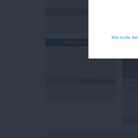
Citeşte mai departe
Mai multe deta
ROMANIATV.NET
Citeşte mai departe
Cum îț
timp 