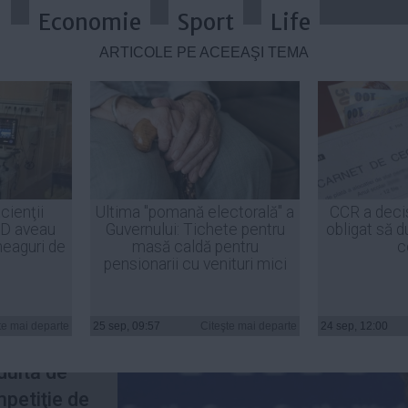
a
Economie
Sport
Life
ARTICOLE PE ACEEAŞI TEMĂ
şeful fotbalului mondial pentru ed
cienţii
Ultima "pomană electorală" a
CCR a deci
ID aveau
Guvernului: Tichete pentru
obligat să d
heaguri de
masă caldă pentru
c
pensionarii cu venituri mici
le FIFA,
rat, marţi
te mai departe
25 sep, 09:57
Citeşte mai departe
24 sep, 12:00
2014 a
duită de
mpetiţie de