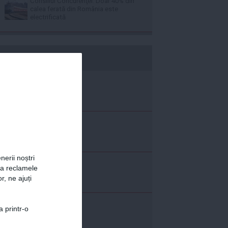
Consiliul Concurenţei: Doar 40% din
calea ferată din România este
electrificată
b365.ro
nerii noștri
za reclamele
r, ne ajuți
a printr-o