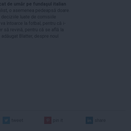
at de umăr pe fundaşul italian
alist, o asemenea pedeapsă doare.
 deciziile luate de comisiile
a întoarce la fotbal, pentru că i-
r să revină, pentru că se află la
a adăugat Blatter, despre noul
tweet
pin it
share