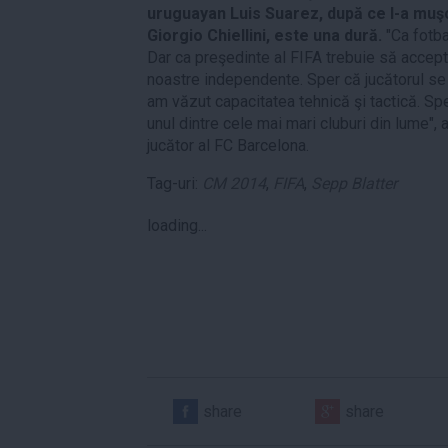
uruguayan Luis Suarez, după ce l-a muşc
Giorgio Chiellini, este una dură.
"Ca fotb
Dar ca preşedinte al FIFA trebuie să accept
noastre independente. Sper că jucătorul se v
am văzut capacitatea tehnică şi tactică. Spe
unul dintre cele mai mari cluburi din lume", 
jucător al FC Barcelona.
Tag-uri:
CM 2014
,
FIFA
,
Sepp Blatter
loading...
share
share