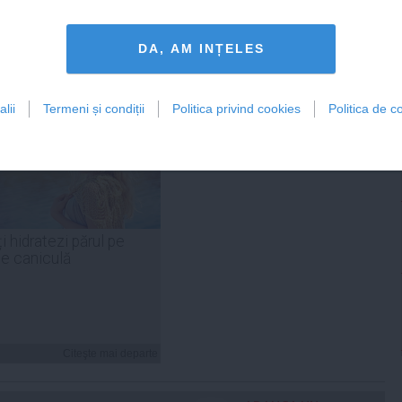
Citeşte mai departe
Citeşte mai departe
DA, AM INȚELES
lii
Termeni și condiții
Politica privind cookies
Politica de co
FEMINIS.RO
i hidratezi părul pe
de caniculă
Citeşte mai departe