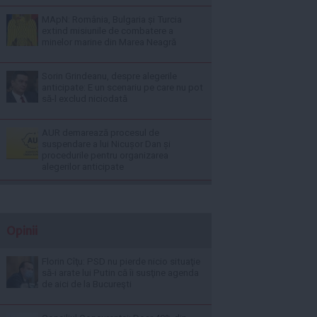
MApN: România, Bulgaria și Turcia
extind misiunile de combatere a
minelor marine din Marea Neagră
Sorin Grindeanu, despre alegerile
anticipate: E un scenariu pe care nu pot
să-l exclud niciodată
AUR demarează procesul de
suspendare a lui Nicușor Dan și
procedurile pentru organizarea
alegerilor anticipate
Opinii
Florin Cîţu: PSD nu pierde nicio situaţie
să-i arate lui Putin că îi susţine agenda
de aici de la Bucureşti