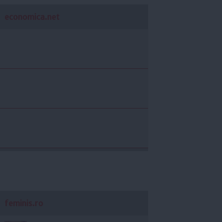
economica.net
feminis.ro