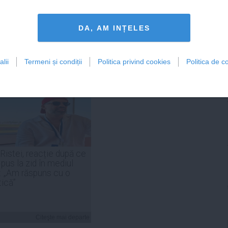
DA, AM INȚELES
Citeşte mai departe
Citeşte mai departe
lii
Termeni și condiții
Politica privind cookies
Politica de co
FEMINIS.RO
 Ristei, reacție după ce
 pus la zid în mediul
: „Am răspuns cu o
tică”
Citeşte mai departe