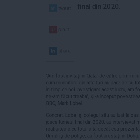
final din 2020.
tweet
pin it
share
"Am fost invitaţi în Qatar de către prim-mini
cum muncitorii din alte ţări au pare de cu tot
în timp ce noi investigam acest lucru, am fo
ne-am făcut treaba", şi-a început povestirea u
BBC, Mark Lobel.
Concret, Lobel şi colegul său au luat la pas
joace turneul final din 2020, au intervievat m
realitatea e cu totul alta decât cea prezentat
Urmăriţi de poliţie, au fost arestaţi în Doha,