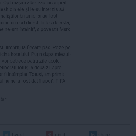
. Opt maşini albe i-au înconjurat
ieşit din ele şi le-au interzis să
aliştilor britanici şi au fost
imic în mod direct. În loc de asta,
ine ne-am întâlnit", a povestit Mark
ost urmăriţi la fiecare pas. Poze pe
sicina hotelului. Puţin după miezul-
ă vor petrece patru zile acolo,
eliberaţi totuşi a doua zi, spre
r fi întâmplat. Totuşi, am primit
ul nu ne-a fost dat înapoi". FIFA
tar
tweet
pin it
share