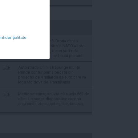
stiripesurse.ro
nfidențialitate
Nu, nu este o glumă! Drona care a
produs o undă de șoc în NATO a fost
doborâtă, de fapt, de un șofer de
autobuz: Efectiv a lovit-o cu piciorul
Autostrada Unirii străpunge munții:
Prinde contur prima bucată din
proiectul de 4 miliarde de euro care va
lega Moldova de Transilvania
Medic veterinar, acuzat că a ucis 662 de
câini: Le punea diagnostice care nu
erau susținute cu acte și îi eutanasia