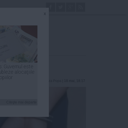
x
s: Guvernul este
ubleze alocaţiile
opiilor
Luiza Popa
| 18 mai, 18:17
Citeşte mai departe