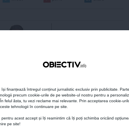
 Darău afirmă că
USR: PSD face totul pentru
ria naţională de apărare
ca România să piardă
e să devină mai
miliarde de euro din PNRR
titivă
 își finanțează întregul conținut jurnalistic exclusiv prin publicitate. Parte
hnologii precum cookie-urile de pe website-ul nostru pentru a personali
 În felul ăsta, tu vezi reclame mai relevante. Prin acceptarea cookie-urilo
21:18
Citeşte mai departe
06 aug, 21:16
Citeşte mai departe
ceste tehnologii în continuare pe site.
DAILYBUSINESS.RO
STIRIDESPORT.RO
 pentru acest accept și îți reamintim că îți poți schimba oricând opțiune
ire pe site!