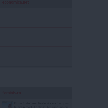
economica.net
feminis.ro
Florin Ristei, reacție după ce a fost pus
la zid în mediul online: „Am răspuns cu