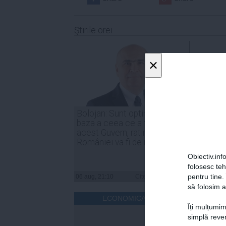
Ştirile orei
×
Bolojan: Sunt optimist că, în
Irineu
baza a ceea ce a făcut
indust
acest Guvern, ratingul
trebui
României va fi de menținere
compe
Obiectiv.info
folosesc te
pentru tine.
06 aug, 21:10
Citeşte mai departe
06 aug, 
să folosim a
ECONOMICA.NET
Îți mulțumim
simplă reven