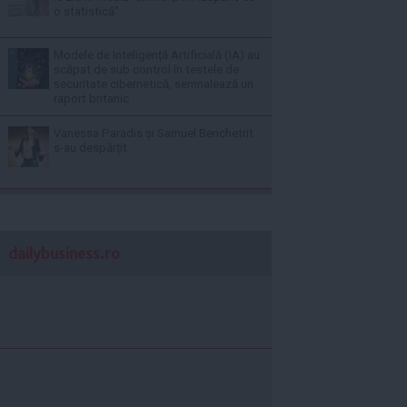
o statistică”
Modele de Inteligență Artificială (IA) au
scăpat de sub control în testele de
securitate cibernetică, semnalează un
raport britanic
Vanessa Paradis și Samuel Benchetrit
s-au despărțit
dailybusiness.ro