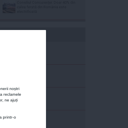
Consiliul Concurenţei: Doar 40% din
calea ferată din România este
electrificată
b365.ro
nerii noștri
za reclamele
r, ne ajuți
a printr-o