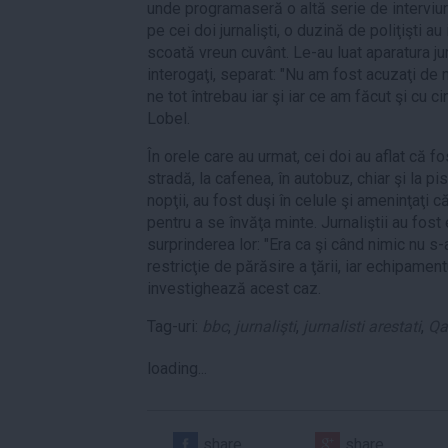
unde programaseră o altă serie de interviuri
pe cei doi jurnalişti, o duzină de poliţişti au 
scoată vreun cuvânt. Le-au luat aparatura jurn
interogaţi, separat: "Nu am fost acuzaţi de n
ne tot întrebau iar şi iar ce am făcut şi cu c
Lobel.
În orele care au urmat, cei doi au aflat că f
stradă, la cafenea, în autobuz, chiar şi la pi
nopţii, au fost duşi în celule şi ameninţaţi c
pentru a se învăţa minte. Jurnaliştii au fost 
surprinderea lor: "Era ca şi când nimic nu s-a
restricţie de părăsire a ţării, iar echipament
investighează acest caz.
Tag-uri:
bbc
,
jurnalişti
,
jurnalisti arestati
,
Qa
loading...
share
share