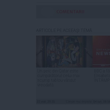
COMENTARII
ARTICOLE PE ACEEAŞI TEMĂ
Un șeic din Qatar este
BBC a fă
cumpărătorul celui mai
Elisabet
scump tablou vândut
ÎNTÂMP
vreodată
22 mai, 20:35
Citeşte mai departe
04 iun, 08:5