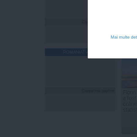
Citeşte mai departe
Mai multe deta
ROMANIATV.NET
Citeşte mai departe
Florin
a fost
online
statis