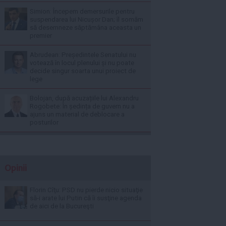
Simion: Începem demersurile pentru
suspendarea lui Nicușor Dan; îl somăm
să desemneze săptămâna aceasta un
premier
Abrudean: Președintele Senatului nu
votează în locul plenului și nu poate
decide singur soarta unui proiect de
lege
Bolojan, după acuzațiile lui Alexandru
Rogobete: În ședința de guvern nu a
ajuns un material de deblocare a
posturilor
Opinii
Florin Cîţu: PSD nu pierde nicio situaţie
să-i arate lui Putin că îi susţine agenda
de aici de la Bucureşti