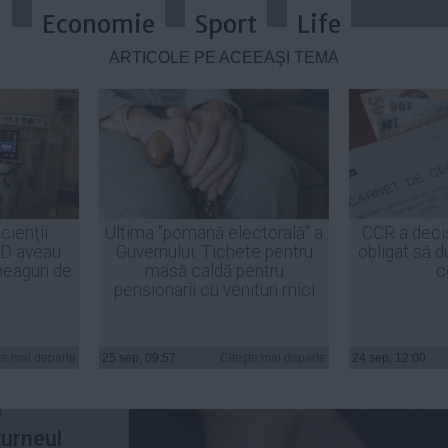
a
Economie
Sport
Life
ARTICOLE PE ACEEAŞI TEMĂ
 ARESTAŢI. Motivul este ULUITOR
cienţii
Ultima "pomană electorală" a
CCR a deci
ID aveau
Guvernului: Tichete pentru
obligat să d
heaguri de
masă caldă pentru
c
pensionarii cu venituri mici
 au fost
le din
te mai departe
25 sep, 09:57
Citeşte mai departe
24 sep, 12:00
ceput să
a
turneul