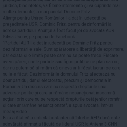
juridică, bineînțeles, va fi bine întemeiată și va cuprinde mai
multe elemente', a mai punctat Dominic Fritz.
Alianța pentru Unirea Românilor l-a dat în judecată pe
președintele USR, Dominic Fritz, pentru dezinformări la
adresa partidului. Anunțul a fost făcut joi de avocata AUR
Silvia Uscov, pe pagina de Facebook.
''Partidul AUR l-a dat în judecată pe Dominic Fritz pentru
dezinformările sale. Sunt apărătoare a libertății de exprimare,
dar există și o limită peste care nu se poate trece. Fiecare
avem păreri, unele partide sau figuri politice ne plac sau nu,
dar nu putem să afirmăm că cineva ar fi făcut lucruri pe care
nu le-a făcut. Dezinformările domnului Fritz afectează nu
doar partidul, dar și electoratul, precum și democrația în
România. Un discurs care nu respectă drepturile unui
adversar politic și care ar rămâne nesancționat înseamnă
acțiuni prin care nu se respectă drepturile cetățenilor români
și care ar rămâne nesancționate'', a spus avocata, într-un
mesaj video.
Ea a arătat că a solicitat instanței să întrebe AEP dacă este
adevărată afirmația făcută de liderul USR la Antena 3 CNN