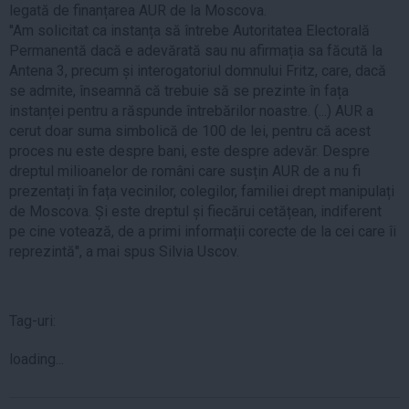
legată de finanțarea AUR de la Moscova.
''Am solicitat ca instanța să întrebe Autoritatea Electorală
Permanentă dacă e adevărată sau nu afirmația sa făcută la
Antena 3, precum și interogatoriul domnului Fritz, care, dacă
se admite, înseamnă că trebuie să se prezinte în fața
instanței pentru a răspunde întrebărilor noastre. (...) AUR a
cerut doar suma simbolică de 100 de lei, pentru că acest
proces nu este despre bani, este despre adevăr. Despre
dreptul milioanelor de români care susțin AUR de a nu fi
prezentați în fața vecinilor, colegilor, familiei drept manipulați
de Moscova. Și este dreptul și fiecărui cetățean, indiferent
pe cine votează, de a primi informații corecte de la cei care îi
reprezintă'', a mai spus Silvia Uscov.
Tag-uri:
loading...