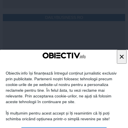
DAILYBUSINESS.RO
×
Citeşte mai departe
Obiectiv.info își finanțează întregul conținut jurnalistic exclusiv
prin publicitate. Partenerii noștri folosesc tehnologii precum
STIRIDESPORT.RO
cookie-urile de pe website-ul nostru pentru a personaliza
reclamele pentru tine. În felul ăsta, tu vezi reclame mai
relevante. Prin acceptarea cookie-urilor, ne ajuți să folosim
aceste tehnologii în continuare pe site.
Îți mulțumim pentru acest accept și îți reamintim că îți poți
schimba oricând opțiunea printr-o simplă revenire pe site!
Citeşte mai departe