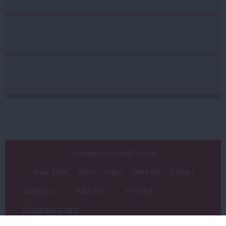
Copyright ©2013 OBIECTIV.info
Toate Ştirile
Autori
Taguri
Hartă site
Contact
NOOBZ.ro
B365.RO
RTV.NET
ECONOMICA.NET