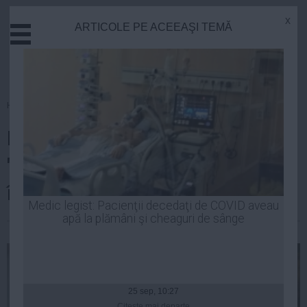
x
ARTICOLE PE ACEEAŞI TEMĂ
Actual
Economie
Justitie
Externe
Homepage
»
Actual
Educatie
Fritz (USR) afirmă că este
Sanatate
Stiinta
'ridicol' demersul AUR de a-l da
Tehnologie
în judecată
Cultura
Medic legist: Pacienţii decedaţi de COVID aveau
apă la plămâni şi cheaguri de sânge
Mediu
| 08 mai, 21:58
Life
Politica
Guvern
25 sep, 10:27
Citeşte mai departe