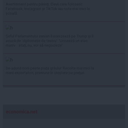
Avertisment pentru părinți: Elevii care folosesc
Facebook, Instagram și TikTok iau note mai mici la
școală
Șeful Parlamentului iranian îl ironizează pe Trump și îl
acuză de 'diplomație de teatru': 'Urmează un atac
masiv... stați, nu, vor să negocieze'
Se-adună norii peste piața grâului: Recolte mai mici la
marii exportatori, presiune în creștere pe prețuri
economica.net