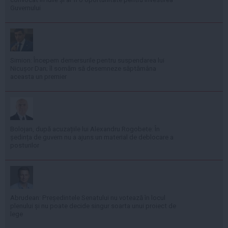
Guvernului
Simion: Începem demersurile pentru suspendarea lui
Nicușor Dan; îl somăm să desemneze săptămâna
aceasta un premier
Bolojan, după acuzațiile lui Alexandru Rogobete: În
ședința de guvern nu a ajuns un material de deblocare a
posturilor
Abrudean: Președintele Senatului nu votează în locul
plenului și nu poate decide singur soarta unui proiect de
lege