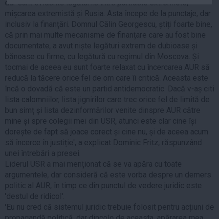
dar sunt evidente legăturile între partidele extremiste,
Auto
mișcarea extremistă și Rusia. Asta începe de la punctaje, dar
Sport
inclusiv la finanțări. Domnul Călin Georgescu, știți foarte bine,
că prin mai multe mecanisme de finanțare care au fost bine
Handbal
documentate, a avut niște legături extrem de dubioase și
bănoase cu firme, cu legătură cu regimul din Moscova. Și
Box
tocmai de aceea eu sunt foarte relaxat cu încercarea AUR să
Baschet
reducă la tăcere orice fel de om care îi critică. Aceasta este
Tenis
încă o dovadă că este un partid antidemocratic. Dacă v-aș citi
lista calomniilor, lista jignirilor care trec orice fel de limită de
Alte sporturi
bun simț și lista dezinformărilor venite dinspre AUR către
Life
mine și spre colegii mei din USR, atunci este clar cine își
dorește de fapt să joace corect și cine nu, și de aceea acum
Funny
să încerce în justiție', a explicat Dominic Fritz, răspunzând
Travel
unei întrebări a presei.
Liderul USR a mai menționat că se va apăra cu toate
Stil de viata
argumentele, dar consideră că este vorba despre un demers
politic al AUR, în timp ce din punctul de vedere juridic este
'destul de ridicol'.
'Eu nu cred că sistemul juridic trebuie folosit pentru acțiuni de
propagandă politică, dar dincolo de aceasta, apărarea mea