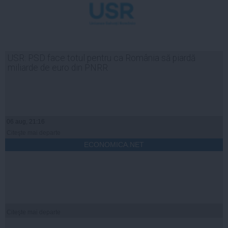
USR: PSD face totul pentru ca România să piardă
miliarde de euro din PNRR
06 aug, 21:16
Citeşte mai departe
ECONOMICA.NET
Citeşte mai departe