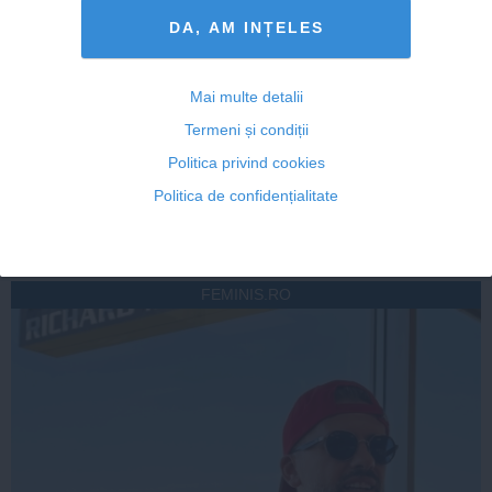
DA, AM INȚELES
ROMANIATV.NET
Mai multe detalii
Termeni și condiții
Politica privind cookies
Citeşte mai departe
Politica de confidențialitate
FEMINIS.RO