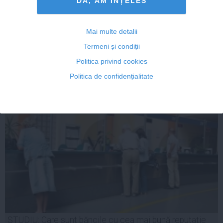
DA, AM INȚELES
COMENTARII
Mai multe detalii
ADAUGA UN
Termeni și condiții
COMENTARIU NOU
Politica privind cookies
Politica de confidențialitate
ARTICOLE PE ACEEAŞI TEMĂ
STUDIU: Care sunt băncile cu cea mai bună reputaţie