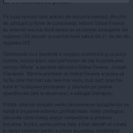
un comunicat de presă.
Auto
Sport
Pe baza opiniilor unor analiști din industria bancară, directori
de companii și firme de consultanță, editorii Global Finance
Handbal
au selectat cea mai bună bancă de pe piețele emergente din
Box
regiunea CEE precum și cea mai bună bancă din 21 de țări din
regiunea CEE.
Baschet
Tenis
'Confruntate cu o încetinire a creșterii economice și cu piețe
volatile, aceste bănci sunt performeri de top în pofida unor
Alte sporturi
condiții dificile', a declarat directorul Global Finance, Joseph
Life
Giarraputo. 'Băncile premiate de Global Finance ar putea să
nu fie cele mai mari sau cele mai vechi, însă sunt cele mai
Funny
bune în focalizarea produselor și ofertelor pe piețele
Travel
specifice pe care le deservesc', a adăugat Giarraputo.
Stil de viata
Printre criteriile utilizate pentru desemnarea câștigătorilor se
numără creșterea activelor, profitabilitate, relații strategice,
serviciile către clienți, prețuri competitive și produse
inovative. În plus, pentru prima dată, a fost derulat un sondaj
în rândul cititorilor pentru a crește acuratețea rezultatelor.