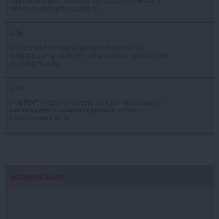
Săgetătorilor pentru cunoaștere este la cote maxime.
Află ce se întâmplă cu zodia ta
De ce produce România energie ieftină ziua și o
cumpără scump seara? Un expert explică greșeala care
ne costă miliarde
LIVE TEXT - Război în Ucraina: SUA continuă discuțiile
pentru a permite Ucrainei să producă rachete
interceptoare Patriot
economica.net