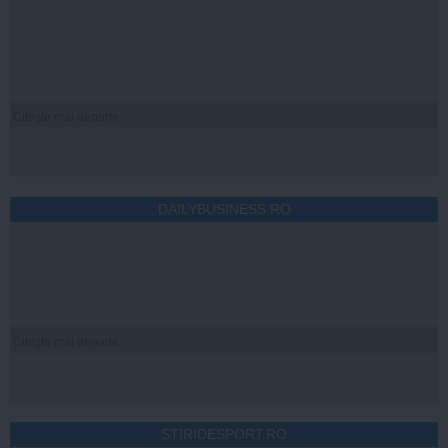
Citeşte mai departe
DAILYBUSINESS.RO
Citeşte mai departe
STIRIDESPORT.RO