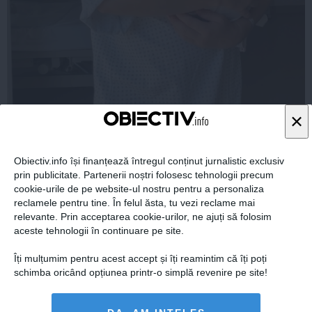
×
Obiectiv.info își finanțează întregul conținut jurnalistic exclusiv
prin publicitate. Partenerii noștri folosesc tehnologii precum
cookie-urile de pe website-ul nostru pentru a personaliza
Laura Cosoi a explicat de ce și-a numit a cincea fiică
reclamele pentru tine. În felul ăsta, tu vezi reclame mai
Nina. „Am știut că i se potrivește”
relevante. Prin acceptarea cookie-urilor, ne ajuți să folosim
aceste tehnologii în continuare pe site.
Îți mulțumim pentru acest accept și îți reamintim că îți poți
schimba oricând opțiunea printr-o simplă revenire pe site!
Citeşte mai departe