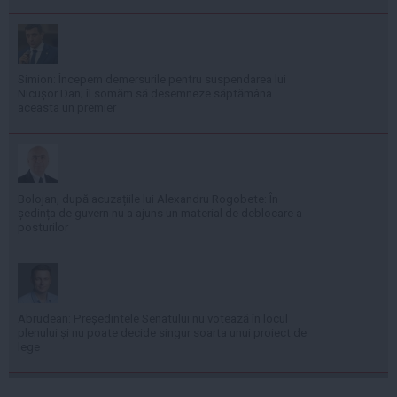
Simion: Începem demersurile pentru suspendarea lui
Nicușor Dan; îl somăm să desemneze săptămâna
aceasta un premier
Bolojan, după acuzațiile lui Alexandru Rogobete: În
ședința de guvern nu a ajuns un material de deblocare a
posturilor
Abrudean: Președintele Senatului nu votează în locul
plenului și nu poate decide singur soarta unui proiect de
lege