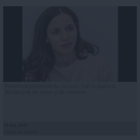
Partenera preşedintelui Nicuşor Dan îşi publică
declaraţiile de avere şi de interese
05 aug, 18:49
Citeşte mai departe