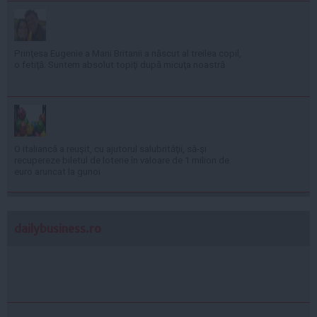
Prinţesa Eugenie a Marii Britanii a născut al treilea copil,
o fetiţă: Suntem absolut topiţi după micuţa noastră
O italiancă a reuşit, cu ajutorul salubrităţii, să-şi
recupereze biletul de loterie în valoare de 1 milion de
euro aruncat la gunoi
dailybusiness.ro