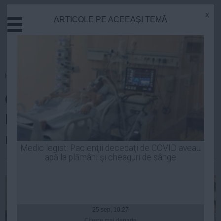
x
ARTICOLE PE ACEEAŞI TEMĂ
Actual
Economie
Justitie
Externe
Homepage
»
Finante
Educatie
Global Finance a desemnat
Sanatate
Stiinta
Banca Transilvania drept cea
Tehnologie
mai bună bancă din România
Cultura
Medic legist: Pacienţii decedaţi de COVID aveau
apă la plămâni şi cheaguri de sânge
Mediu
Luiza Popa
| 18 mar, 2014
Life
Politica
Guvern
25 sep, 10:27
Citeşte mai departe