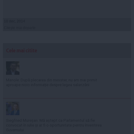
10 dec, 2014
Citeşte mai departe
Cele mai citite
Manole: După plecarea din minister, nu am mai primit
aproape nicio informație despre legea salarizării
Siegfried Mureșan: Mă aștept ca Parlamentul să fie
convocat în iulie și ar fi o oportunitate pentru învestirea
Guvernului