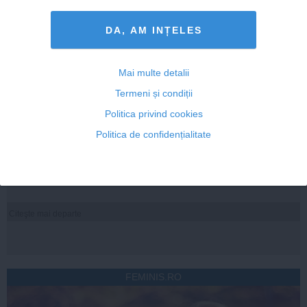
DA, AM INȚELES
Mai multe detalii
Citeşte mai departe
Termeni și condiții
Politica privind cookies
ROMANIATV.NET
Politica de confidențialitate
Citeşte mai departe
FEMINIS.RO