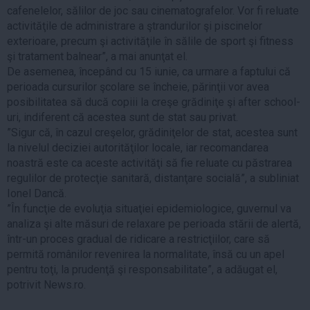
cafenelelor, sălilor de joc sau cinematografelor. Vor fi reluate
activităţile de administrare a ştrandurilor şi piscinelor
exterioare, precum şi activităţile în sălile de sport şi fitness
şi tratament balnear”, a mai anunţat el.
De asemenea, începând cu 15 iunie, ca urmare a faptului că
perioada cursurilor şcolare se încheie, părinţii vor avea
posibilitatea să ducă copiii la creşe grădiniţe şi after school-
uri, indiferent că acestea sunt de stat sau privat.
”Sigur că, în cazul creşelor, grădiniţelor de stat, acestea sunt
la nivelul deciziei autorităţilor locale, iar recomandarea
noastră este ca aceste activităţi să fie reluate cu păstrarea
regulilor de protecţie sanitară, distanţare socială”, a subliniat
Ionel Dancă.
”În funcţie de evoluţia situaţiei epidemiologice, guvernul va
analiza şi alte măsuri de relaxare pe perioada stării de alertă,
într-un proces gradual de ridicare a restricţiilor, care să
permită românilor revenirea la normalitate, însă cu un apel
pentru toţi, la prudenţă şi responsabilitate”, a adăugat el,
potrivit News.ro.