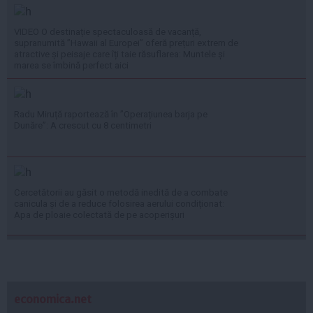
VIDEO O destinație spectaculoasă de vacanță,
supranumită ”Hawaii al Europei” oferă prețuri extrem de
atractive și peisaje care îți taie răsuflarea: Muntele și
marea se îmbină perfect aici
Radu Miruță raportează în ”Operațiunea barja pe
Dunăre”: A crescut cu 8 centimetri
Cercetătorii au găsit o metodă inedită de a combate
canicula și de a reduce folosirea aerului condiționat:
Apa de ploaie colectată de pe acoperișuri
economica.net