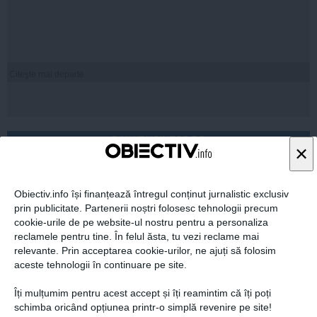
Citeşte mai departe
DAILYBUSINESS.RO
×
Obiectiv.info își finanțează întregul conținut jurnalistic exclusiv
prin publicitate. Partenerii noștri folosesc tehnologii precum
cookie-urile de pe website-ul nostru pentru a personaliza
Citeşte mai departe
reclamele pentru tine. În felul ăsta, tu vezi reclame mai
relevante. Prin acceptarea cookie-urilor, ne ajuți să folosim
aceste tehnologii în continuare pe site.
Îți mulțumim pentru acest accept și îți reamintim că îți poți
STIRIDESPORT.RO
schimba oricând opțiunea printr-o simplă revenire pe site!