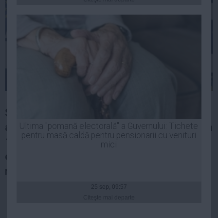
Presedintie
USL
PSD
PNL
PDL
PPDD
UDMR
PMP
Şeful Cancelariei premierului Ionel Dancă a
Administraţie Publică
anunţat noi măsuri de relaxare valabile de la
Ultima "pomană electorală" a Guvernului: Tichete
Economie
pentru masă caldă pentru pensionarii cu venituri
15 iunie, referioare la călătorii,
mici
Finante
evenimentele private, reluarea activităţii
Energie
mall-urilor.
Imobiliare
25 sep, 09:57
Companii
Citeşte mai departe
Turism