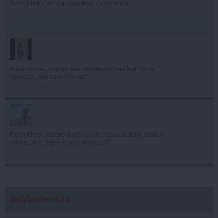
Cum îți hidratezi părul pe timp de caniculă
Alina Pușcău, mărturisire cutremurătoare înainte de
operație: „Am cancer la sân”
Florin Ristei, reacție după ce a fost pus la zid în mediul
online: „Am răspuns cu o statistică”
dailybusiness.ro