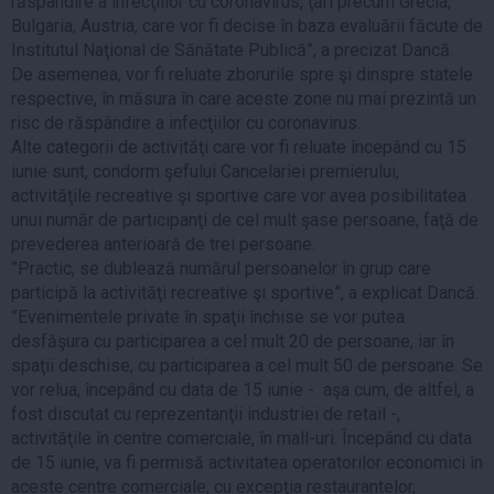
răspândire a infecţiilor cu coronavirus, ţări precum Grecia,
Bulgaria, Austria, care vor fi decise în baza evaluării făcute de
Institutul Naţional de Sănătate Publică”, a precizat Dancă.
De asemenea, vor fi reluate zborurile spre şi dinspre statele
respective, în măsura în care aceste zone nu mai prezintă un
risc de răspândire a infecţiilor cu coronavirus.
Alte categorii de activităţi care vor fi reluate începând cu 15
iunie sunt, condorm şefului Cancelariei premierului,
activităţile recreative şi sportive care vor avea posibilitatea
unui număr de participanţi de cel mult şase persoane, faţă de
prevederea anterioară de trei persoane.
”Practic, se dublează numărul persoanelor în grup care
participă la activităţi recreative şi sportive”, a explicat Dancă.
”Evenimentele private în spaţii închise se vor putea
desfăşura cu participarea a cel mult 20 de persoane, iar în
spaţii deschise, cu participarea a cel mult 50 de persoane. Se
vor relua, începând cu data de 15 iunie - aşa cum, de altfel, a
fost discutat cu reprezentanţii industriei de retail -,
activităţile în centre comerciale, în mall-uri. Începând cu data
de 15 iunie, va fi permisă activitatea operatorilor economici în
aceste centre comerciale, cu excepţia restaurantelor,