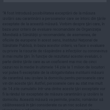
Auto
Sport
”A fost Introdusă posibilitatea exceptării de la măsura
izolării sau carantinării a persoanelor care se întorc din ţările
Handbal
exceptate de la această măsură. Vorbim despre ţări care, în
Box
baza unor criterii de evaluare recomandate de Organizaţia
Mondială a Sănătăţii şi recomandate, de asemenea, de
Baschet
oficiile de europene în acest sens, Institutul Naţional de
Tenis
Sănătate Publică, în baza acestor criterii, va face o evaluare
cu privire la riscurile de răspândire a infecţiilor cu coronavirus
Alte sporturi
în mai multe ţări. În funcţie de rezultatul acestei evaluări, o
Life
parte dintre ţările care au un coeficient mai mic de cinci
cazuri noi în medie în ultimele 14 zile la 1 milion de locuitori
Funny
vor putea fi exceptate de la obligativitatea instituirii măsurii
Travel
de carantină sau izolare la domiciliu pentru persoanele care
Stil de viata
vin din aceste ţări. Astfel, persoanele care au stat mai mult
de 14 zile cumulativ într-una dintre aceste ţări exceptate vor
fi la rândul lor exceptate de măsura carantinării şi izolării la
domiciliu. Această măsură va permite, practic, românilor să
călătorească în ţări considerate cu un risc scăzut de