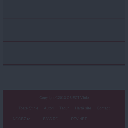
Copyright ©2013 OBIECTIV.info
Toate Ştirile
Autori
Taguri
Hartă site
Contact
NOOBZ.ro
B365.RO
RTV.NET