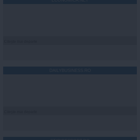
Citeşte mai departe
DAILYBUSINESS.RO
Citeşte mai departe