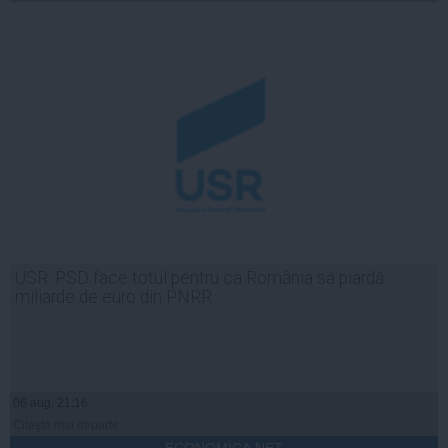
USR: PSD face totul pentru ca România să piardă
miliarde de euro din PNRR
06 aug, 21:16
Citeşte mai departe
ECONOMICA.NET