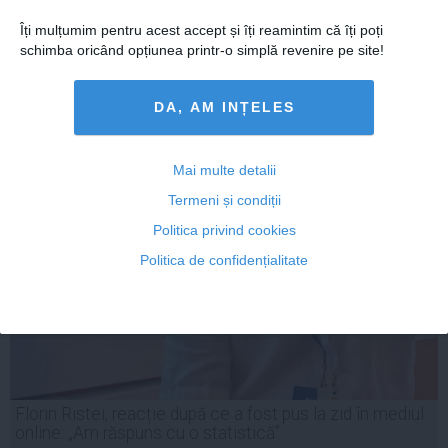
Îți mulțumim pentru acest accept și îți reamintim că îți poți
schimba oricând opțiunea printr-o simplă revenire pe site!
DA, AM INȚELES
Mai multe detalii
Termeni și condiții
Politica privind cookies
Politica de confidențialitate
Florin Ristei, reacție după ce a fost pus la zid în mediul
online: „Am răspuns cu o statistică”