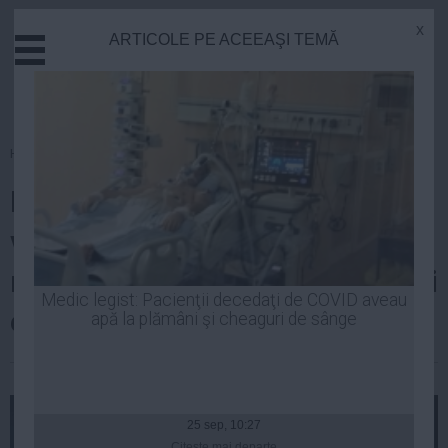
x
ARTICOLE PE ACEEAŞI TEMĂ
Actual
Economie
Justitie
Externe
Homepage
»
Actual
Educatie
Ludovic Orban: Prioritatea
Sanatate
Stiinta
viitorului guvern trebuie să fie
Tehnologie
măsurile de stimulare a creșterii
Cultura
Medic legist: Pacienţii decedaţi de COVID aveau
economice
apă la plămâni şi cheaguri de sânge
Mediu
Life
| 03 iun, 15:46
Politica
Guvern
25 sep, 10:27
Citeşte mai departe