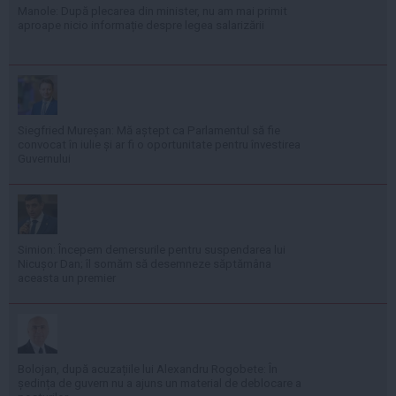
Manole: După plecarea din minister, nu am mai primit
aproape nicio informație despre legea salarizării
Siegfried Mureșan: Mă aștept ca Parlamentul să fie
convocat în iulie și ar fi o oportunitate pentru învestirea
Guvernului
Simion: Începem demersurile pentru suspendarea lui
Nicușor Dan; îl somăm să desemneze săptămâna
aceasta un premier
Bolojan, după acuzațiile lui Alexandru Rogobete: În
ședința de guvern nu a ajuns un material de deblocare a