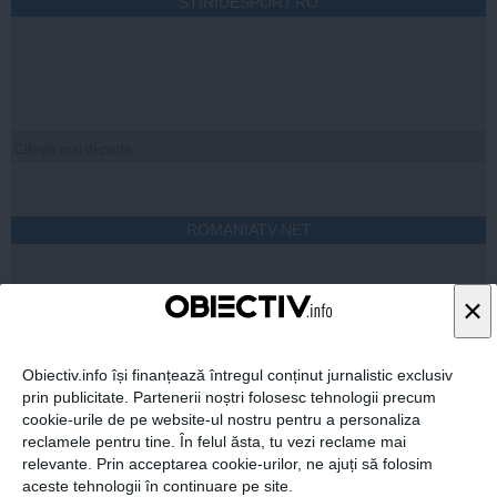
STIRIDESPORT.RO
Citeşte mai departe
ROMANIATV.NET
×
Obiectiv.info își finanțează întregul conținut jurnalistic exclusiv
Citeşte mai departe
prin publicitate. Partenerii noștri folosesc tehnologii precum
cookie-urile de pe website-ul nostru pentru a personaliza
reclamele pentru tine. În felul ăsta, tu vezi reclame mai
relevante. Prin acceptarea cookie-urilor, ne ajuți să folosim
FEMINIS.RO
aceste tehnologii în continuare pe site.