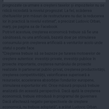
Auto
prognozate ca urmare a creșterii taxelor și impozitelor nu se
ridică niciodată la nivelul prognozat. La fel, scăderea
Sport
cheltuielilor prin măsuri de restructurare nu duc la reducerea
lor în practică la nivelul estimat'', a precizat Ludovic Orban,
Handbal
marți, pe pagina sa de Facebook.
Box
Potrivit acestuia, creșterea economică trebuie să fie una
Baschet
sănătoasă, nu una artificială, bazată doar pe stimularea
consumului prin creșterea artificială a veniturilor acolo unde
Tenis
statul o poate face.
Alte sporturi
''Creșterea trebuie să se bazeze pe turarea motoarelor de
Life
creștere autentice: investiții private, investiții publice în
proiecte importante, creșterea numărului de proiecte
Funny
realizate în parteneriat public-privat, creșterea productivității,
creșterea competitivității, valorificarea superioară a
Travel
resurselor, accelerarea absorbției fondurilor europene,
Stil de viata
stimularea exporturilor etc. Orice măsură propusă trebuie
analizată din această perspectivă. Dacă ajută la creșterea
economică, trebuie introdusă în programul de guvernare.
Dacă afectează negativ perspectivele de creștere
economică, nu trebuie adoptată'', a arătat Ludovic Orban.