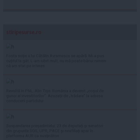
stiripesurse.ro
Fosta soție a lui Cătălin Avramescu se apără: Mi-a pus
cuțitul la gât. L-am iubit mult, nu mă poate bănui nimeni
că am stat pe interes
Revoltă în PNL. Alin Tișe: România a devenit „coșul de
gunoi al investitorilor”. Acuzații de „trădare” la adresa
conducerii partidului
Suspendarea președintelui. 23 de deputați și senatori
din grupurile SOS, UPR, PACE și neafiliați apar în
platforma AUR ca susținători