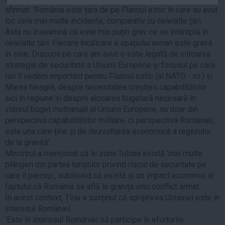
Auto
afirmat: 'România este țara de pe Flancul estic în care au avut
loc cele mai multe incidente, comparativ cu celelalte țări.
Sport
Asta nu înseamnă că este mai puțin grav ce se întâmplă în
celelalte țări. Fiecare încălcare a spațiului aerian este gravă
Handbal
în sine. Discuția pe care am avut-o este legată de viitoarea
Box
strategie de securitate a Uniunii Europene și focusul pe care
Baschet
noi îl vedem important pentru Flancul estic (al NATO - n.r.) și
Marea Neagră, despre necesitatea creșterii capabilităților
Tenis
aici în regiune și despre alocarea bugetară necesară în
Alte sporturi
viitorul buget multianual al Uniunii Europene, nu doar din
Life
perspectiva capabilităților militare, ci perspectiva României,
este una care ține și de dezvoltarea economică a regiunilor
Funny
de la graniță'.
Ministrul a menționat că în zona Tulcea există 'mai multe
Travel
plângeri din partea turiștilor privind riscul de securitate pe
Stil de viata
care îl percep', subliniind că există și un impact economic al
faptului că România se află la granița unui conflict armat.
În acest context, Țoiu a susținut că sprijinirea Ucrainei este în
interesul României.
'Este în interesul României să participe în eforturile