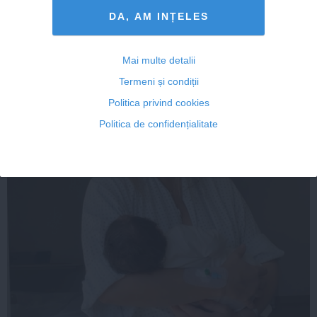
DA, AM INȚELES
Mai multe detalii
Termeni și condiții
Politica privind cookies
Politica de confidențialitate