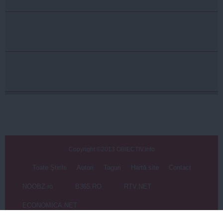
Copyright ©2013 OBIECTIV.info
Toate Ştirile
Autori
Taguri
Hartă site
Contact
NOOBZ.ro
B365.RO
RTV.NET
ECONOMICA.NET