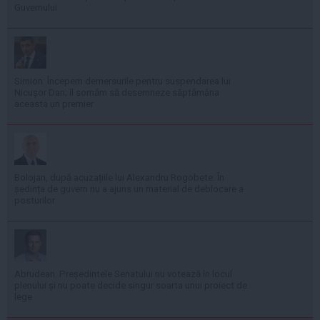
Guvernului
Simion: Începem demersurile pentru suspendarea lui
Nicușor Dan; îl somăm să desemneze săptămâna
aceasta un premier
Bolojan, după acuzațiile lui Alexandru Rogobete: În
ședința de guvern nu a ajuns un material de deblocare a
posturilor
Abrudean: Președintele Senatului nu votează în locul
plenului și nu poate decide singur soarta unui proiect de
lege