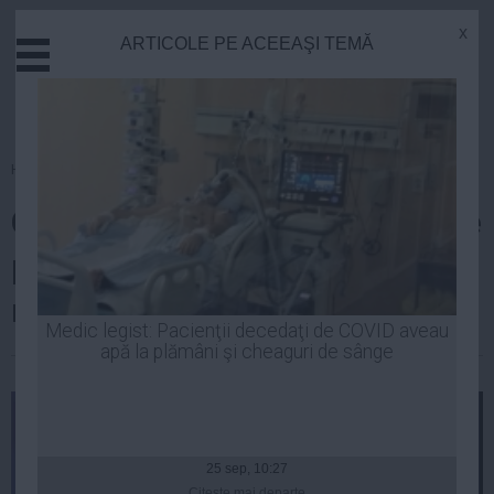
x
ARTICOLE PE ACEEAŞI TEMĂ
Actual
Economie
Justitie
Externe
Homepage
»
Actual
Educatie
Oana Țoiu: România este țara de
Sanatate
Stiinta
pe Flancul estic cu cele mai
Tehnologie
multe incidente cu drone
Cultura
Medic legist: Pacienţii decedaţi de COVID aveau
apă la plămâni şi cheaguri de sânge
Mediu
| 19 mai, 19:09
Life
Politica
Guvern
25 sep, 10:27
Citeşte mai departe