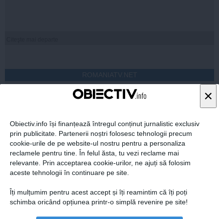
Citeşte mai departe
ROMANIATV.NET
×
Obiectiv.info își finanțează întregul conținut jurnalistic exclusiv
prin publicitate. Partenerii noștri folosesc tehnologii precum
Citeşte mai departe
cookie-urile de pe website-ul nostru pentru a personaliza
reclamele pentru tine. În felul ăsta, tu vezi reclame mai
relevante. Prin acceptarea cookie-urilor, ne ajuți să folosim
aceste tehnologii în continuare pe site.
FEMINIS.RO
Îți mulțumim pentru acest accept și îți reamintim că îți poți
schimba oricând opțiunea printr-o simplă revenire pe site!