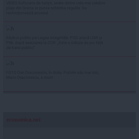
VIDEO Sufocate de turiști, unele dintre cele mai celebre
plaje din Grecia ar putea schimba regulile: Se
restricționează accesul
Război politic pe Legea Integrității. PSD atacă USR și
PNL după sesizarea la CCR: „Este o bătaie de joc față
de banii publici”
FOTO Dan Diaconescu, în doliu. Fratele său mai mic,
Mario Diaconescu, a murit
economica.net