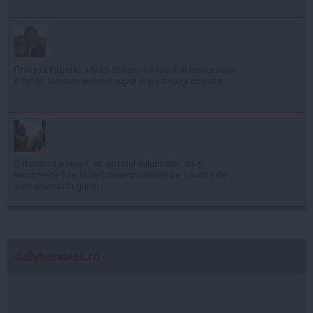
Prinţesa Eugenie a Marii Britanii a născut al treilea copil,
o fetiţă: Suntem absolut topiţi după micuţa noastră
O italiancă a reuşit, cu ajutorul salubrităţii, să-şi
recupereze biletul de loterie în valoare de 1 milion de
euro aruncat la gunoi
dailybusiness.ro