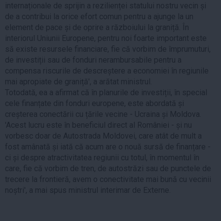
internaționale de sprijin a rezilienței statului nostru vecin și
de a contribui la orice efort comun pentru a ajunge la un
element de pace și de oprire a războiului la graniță. În
interiorul Uniunii Europene, pentru noi foarte important este
să existe resursele financiare, fie că vorbim de împrumuturi,
de investiții sau de fonduri nerambursabile pentru a
compensa riscurile de descreștere a economiei în regiunile
mai apropiate de graniță', a arătat ministrul.
Totodată, ea a afirmat că în planurile de investiții, în special
cele finanțate din fonduri europene, este abordată și
creșterea conectării cu țările vecine - Ucraina și Moldova.
'Acest lucru este în beneficiul direct al României - și nu
vorbesc doar de Autostrada Moldovei, care atât de mult a
fost amânată și iată că acum are o nouă sursă de finanțare -
ci și despre atractivitatea regiunii cu totul, în momentul în
care, fie că vorbim de tren, de autostrăzi sau de punctele de
trecere la frontieră, avem o conectivitate mai bună cu vecinii
noștri', a mai spus ministrul interimar de Externe.