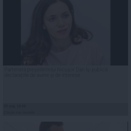
Partenera preşedintelui Nicuşor Dan îşi publică
declaraţiile de avere şi de interese
05 aug, 18:49
Citeşte mai departe