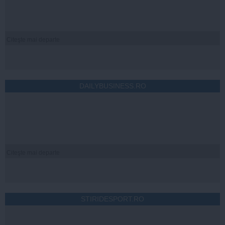
Citeşte mai departe
DAILYBUSINESS.RO
Citeşte mai departe
STIRIDESPORT.RO