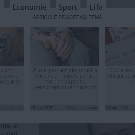
a
Economie
Sport
Life
ARTICOLE PE ACEEAŞI TEMĂ
Unită - singura forţă care se luptă 
cienţii
Ultima "pomană electorală" a
CCR a deci
ID aveau
Guvernului: Tichete pentru
obligat să d
L
heaguri de
masă caldă pentru
c
pensionarii cu venituri mici
reptei,
te mai departe
25 sep, 09:57
Citeşte mai departe
24 sep, 12:00
reşedinte
nită, a