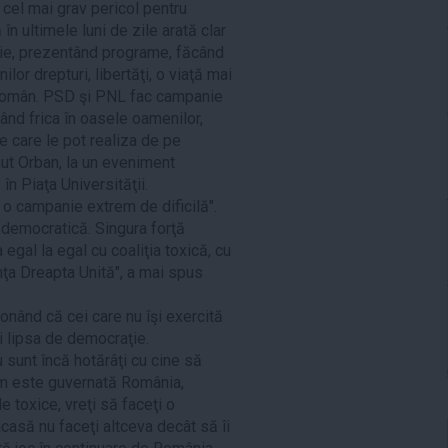
cel mai grav pericol pentru
n ultimele luni de zile arată clar
nie, prezentând programe, făcând
or drepturi, libertăţi, o viaţă mai
e român. PSD şi PNL fac campanie
ând frica în oasele oamenilor,
e care le pot realiza de pe
inut Orban, la un eveniment
în Piaţa Universităţii.
 o campanie extrem de dificilă".
 democratică. Singura forţă
 egal la egal cu coaliţia toxică, cu
nţa Dreapta Unită", a mai spus
ionând că cei care nu îşi exercită
i lipsa de democraţie.
 sunt încă hotărâţi cu cine să
um este guvernată România,
 toxice, vreţi să faceţi o
acasă nu faceţi altceva decât să îi