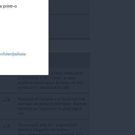
a printr-o
nfidențialitate
stiripesurse.ro
Penuria de muniție a făcut implozie în
conducerea SUA. Trump i-a cerut
explicații secretarului Apărării. Nu mai
există nici o rachetă ATACMS
Războiul din Ucraina s-a mutat tot mai
aproape de granițele României. Alertele
RO-Alert au "explodat" în doar șapte
luni
Horoscopul zilei de 7 august 2026.
Apetitul Săgetătorilor pentru
cunoaștere este la cote maxime. Află