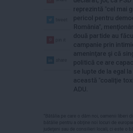
declarat, joi, că PSD
reprezintă "cel mai 
pericol pentru democ
tweet
România", menţionân
două partide au făcu
pin it
campanie prin intimi
ameninţare şi că sin
share
politică ce are capac
se lupte de la egal la
această "coaliţie tox
ADU.
"Bătălia pe care o dăm noi, oamenii liberi d
bătălie pentru a obţine noi locuri de europar
judeţeni sau de consilieri locali, ci este o 