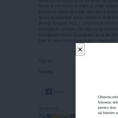
ajutaţi pe pesedişti şi pe penelişti să îşi b
Veniţi la vot cu mic cu mare şi votaţi singur
economia liberă de piaţă, care apără drepturi
apără cu adevărat şansa României la dezvolt
Alianţa Dreapta Unită. (...) Puterea în oric
deţinută de cetăţeni. Cei care nu îşi exerci
încurajează tirania, încurajează lipsa de dem
care le calcă în picioare zi de zi drepturile
×
Tag-uri:
loading...
share
share
Obiectiv.info
folosesc te
pentru tine.
Ştirile orei
să folosim a