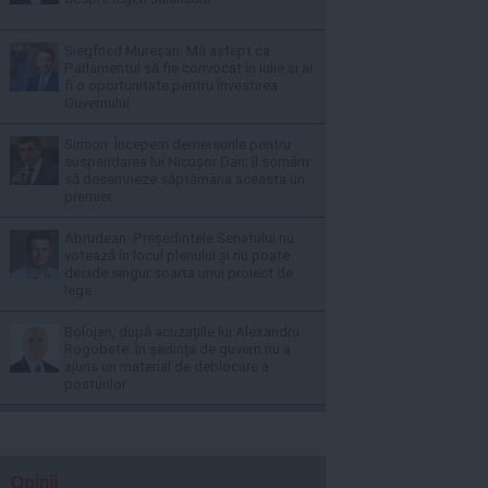
Siegfried Mureșan: Mă aștept ca
Parlamentul să fie convocat în iulie și ar
fi o oportunitate pentru învestirea
Guvernului
Simion: Începem demersurile pentru
suspendarea lui Nicușor Dan; îl somăm
să desemneze săptămâna aceasta un
premier
Abrudean: Președintele Senatului nu
votează în locul plenului și nu poate
decide singur soarta unui proiect de
lege
Bolojan, după acuzațiile lui Alexandru
Rogobete: În ședința de guvern nu a
ajuns un material de deblocare a
posturilor
Opinii