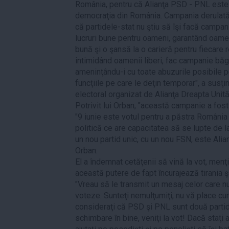
România, pentru că Alianţa PSD - PNL este 
democraţia din România. Campania derulată î
că partidele-stat nu ştiu să îşi facă campa
lucruri bune pentru oameni, garantând oamenil
bună şi o şansă la o carieră pentru fiecar
intimidând oamenii liberi, fac campanie băg
ameninţându-i cu toate abuzurile posibile p
funcţiile pe care le deţin temporar", a susţ
electoral organizat de Alianţa Dreapta Unită 
Potrivit lui Orban, "această campanie a fost
"9 iunie este votul pentru a păstra România
politică ce are capacitatea să se lupte de la
un nou partid unic, cu un nou FSN, este Alia
Orban.
El a îndemnat cetăţenii să vină la vot, menţ
această putere de fapt încurajează tirania ş
"Vreau să le transmit un mesaj celor care nu
voteze. Sunteţi nemulţumiţi, nu vă place c
consideraţi că PSD şi PNL sunt două partide
schimbare în bine, veniţi la vot! Dacă staţi 