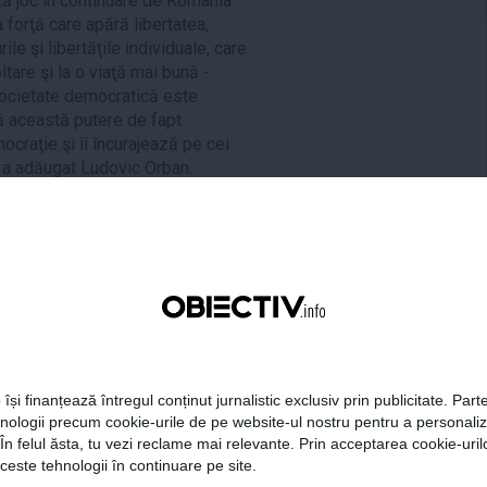
ată joc în continuare de România.
a forţă care apără libertatea,
le şi libertăţile individuale, care
are şi la o viaţă mai bună -
e societate democratică este
tă această putere de fapt
ocraţie şi îi încurajează pe cei
", a adăugat Ludovic Orban.
tweet
pin it
share
 își finanțează întregul conținut jurnalistic exclusiv prin publicitate. Parte
hnologii precum cookie-urile de pe website-ul nostru pentru a personali
 În felul ăsta, tu vezi reclame mai relevante. Prin acceptarea cookie-urilo
ceste tehnologii în continuare pe site.