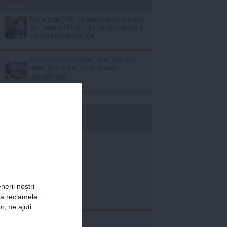
Florin Cîţu: PSD nu pierde nicio situaţie
să-i arate lui Putin că îi susţine agenda
de aici de la Bucureşti
Consiliul Concurenţei: Doar 40% din
calea ferată din România este
electrificată
b365.ro
nerii noștri
za reclamele
r, ne ajuți