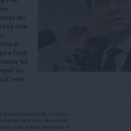
 şi PNL
grav
raţia din
d că cele
t
dare şi
gura forţă
itatea "să
 egal" cu
ică" este
in Alianţa Dreapta Unită, nu este o
lamentari, de primari, de consilieri
bătălie pentru a apăra democraţia în