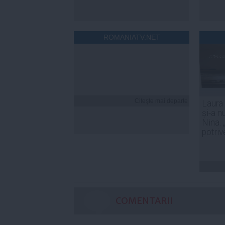
ROMANIATV.NET
Citeşte mai departe
Laura
și-a n
Nina. 
potriv
COMENTARII