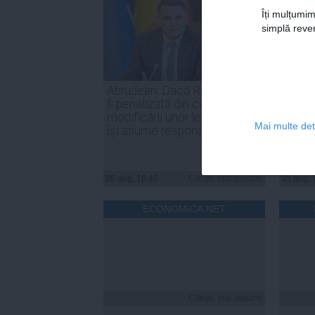
Îți mulțumim
simplă reven
Abrudean: Dacă România va
Parten
fi penalizată din cauza
Nicuşo
modificării unor legi, PSD să
declar
Mai multe deta
își asume responsabilitatea
inter
05 aug, 18:40
Citeşte mai departe
05 aug, 
ECONOMICA.NET
Citeşte mai departe