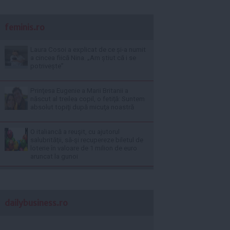
feminis.ro
Laura Cosoi a explicat de ce și-a numit
a cincea fiică Nina. „Am știut că i se
potrivește”
Prinţesa Eugenie a Marii Britanii a
născut al treilea copil, o fetiţă: Suntem
absolut topiţi după micuţa noastră
O italiancă a reuşit, cu ajutorul
salubrităţii, să-şi recupereze biletul de
loterie în valoare de 1 milion de euro
aruncat la gunoi
dailybusiness.ro