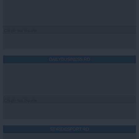
Citeşte mai departe
DAILYBUSINESS.RO
Citeşte mai departe
STIRIDESPORT.RO