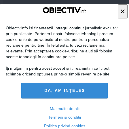
×
Obiectiv.info își finanțează întregul conținut jurnalistic exclusiv
Citeşte mai departe
prin publicitate. Partenerii noștri folosesc tehnologii precum
cookie-urile de pe website-ul nostru pentru a personaliza
reclamele pentru tine. În felul ăsta, tu vezi reclame mai
ROMANIATV.NET
relevante. Prin acceptarea cookie-urilor, ne ajuți să folosim
aceste tehnologii în continuare pe site.
Îți mulțumim pentru acest accept și îți reamintim că îți poți
schimba oricând opțiunea printr-o simplă revenire pe site!
Citeşte mai departe
DA, AM INȚELES
Mai multe detalii
FEMINIS.RO
Termeni și condiții
Politica privind cookies