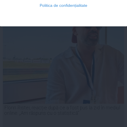
Politica de confidențialitate
Florin Ristei, reacție după ce a fost pus la zid în mediul
online: „Am răspuns cu o statistică”