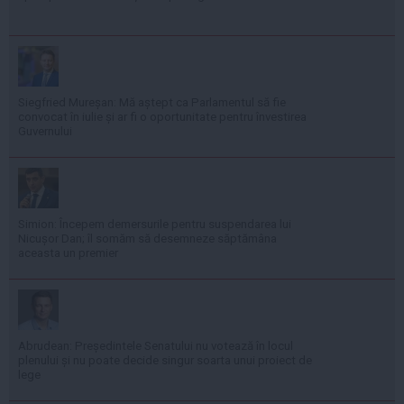
Siegfried Mureșan: Mă aștept ca Parlamentul să fie
convocat în iulie și ar fi o oportunitate pentru învestirea
Guvernului
Simion: Începem demersurile pentru suspendarea lui
Nicușor Dan; îl somăm să desemneze săptămâna
aceasta un premier
Abrudean: Președintele Senatului nu votează în locul
plenului și nu poate decide singur soarta unui proiect de
lege