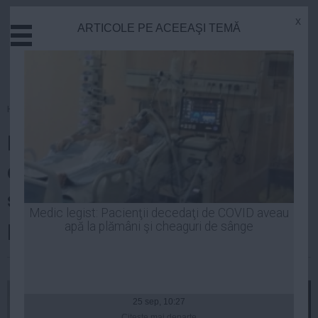
x
ARTICOLE PE ACEEAŞI TEMĂ
Actual
Economie
Justitie
Externe
Homepage
»
Actual
Educatie
Radu Marinescu spune că a fost
Sanatate
Stiinta
de acord să discute despre
Tehnologie
suplimentarea numărului de
Cultura
Medic legist: Pacienţii decedaţi de COVID aveau
procurori europeni în România
apă la plămâni şi cheaguri de sânge
Mediu
Life
| 20 mai, 19:08
Politica
Guvern
25 sep, 10:27
Citeşte mai departe