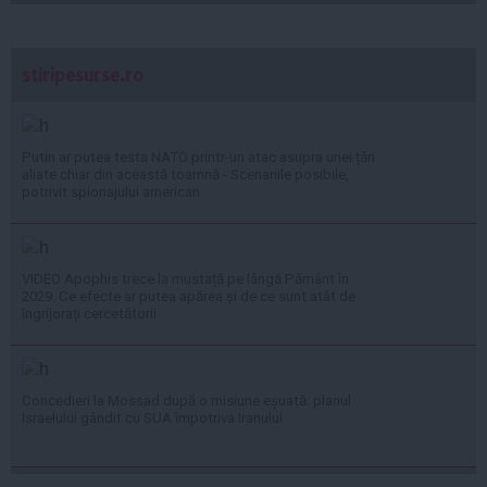
stiripesurse.ro
Putin ar putea testa NATO printr-un atac asupra unei țări
aliate chiar din această toamnă - Scenariile posibile,
potrivit spionajului american
VIDEO Apophis trece la mustață pe lângă Pământ în
2029. Ce efecte ar putea apărea și de ce sunt atât de
îngrijorați cercetătorii
Concedieri la Mossad după o misiune eșuată: planul
Israelului gândit cu SUA împotriva Iranului