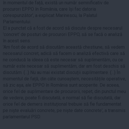
în momentul de față, există un număr semnificativ de
procurori EPPO în România, care își fac datoria
corespunzător', a explicat Marinescu, la Palatul
Parlamentului.
El a punctat că a fost de acord să discute despre necesarul
'concret' de posturi de procurori EPPO, să se facă o analiză
în acest sens.
'Am fost de acord să discutăm această chestiune, să vedem
necesarul concret, adică să facem o analiză efectivă care să
ne conducă la ideea că este necesar să suplimentăm, cu ce
număr este necesar să suplimentăm, dar am fost deschis să
discutăm. (...) Nu au mai existat discuții suplimentare. (...) În
momentul de față, din câte cunoaștem, necesitățile operative,
să zic așa, ale EPPO în România sunt acoperite. De aceea,
orice fel de suplimentare de procurorii, repet, din punctul meu
de vedere, poate fi discutată, e normal să fie discutată, dar
orice fel de demers instituțional trebuie să fie fundamentat
pe niște evaluări concrete, pe niște date concrete', a transmis
parlamentarul PSD.