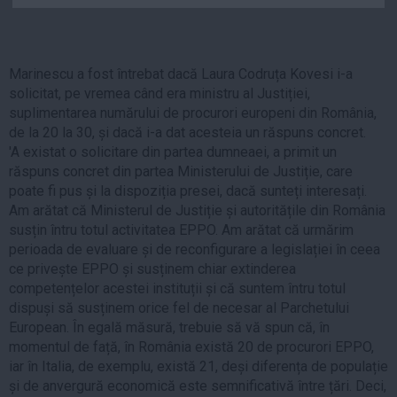
Auto
Sport
Marinescu a fost întrebat dacă Laura Codruța Kovesi i-a
Handbal
solicitat, pe vremea când era ministru al Justiției,
Box
suplimentarea numărului de procurori europeni din România,
Baschet
de la 20 la 30, și dacă i-a dat acesteia un răspuns concret.
'A existat o solicitare din partea dumneaei, a primit un
Tenis
răspuns concret din partea Ministerului de Justiție, care
Alte sporturi
poate fi pus și la dispoziția presei, dacă sunteți interesați.
Am arătat că Ministerul de Justiție și autoritățile din România
Life
susțin întru totul activitatea EPPO. Am arătat că urmărim
Funny
perioada de evaluare și de reconfigurare a legislației în ceea
ce privește EPPO și susținem chiar extinderea
Travel
competențelor acestei instituții și că suntem întru totul
Stil de viata
dispuși să susținem orice fel de necesar al Parchetului
European. În egală măsură, trebuie să vă spun că, în
momentul de față, în România există 20 de procurori EPPO,
iar în Italia, de exemplu, există 21, deși diferența de populație
și de anvergură economică este semnificativă între țări. Deci,