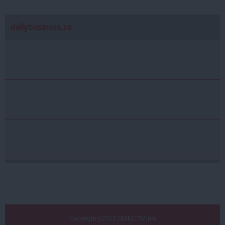
dailybusiness.ro
Copyright ©2013 OBIECTIV.info