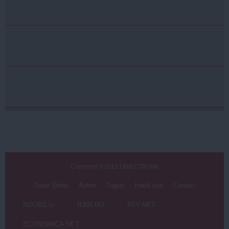
Copyright ©2013 OBIECTIV.info
Toate Ştirile
Autori
Taguri
Hartă site
Contact
NOOBZ.ro
B365.RO
RTV.NET
ECONOMICA.NET