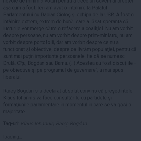
nevoie de minim 9 voturi pentru a trece un Guvern al dreptei
aşa cum a fost. Ieri am avut o întâlnire la Palatul
Parlamentului cu Dacian Cioloş şi echipa de la USR. A fost o
întâlnire extrem, extrem de bună, care a lăsat speranţa că
lucrurile vor merge către o refacere a coaliţiei. Nu am vorbit
despre persoane, nu am vorbit despre prim-ministru, nu am
vorbit despre portofolii, dar am vorbit despre ce nu a
funcţionat şi obiective, despre ce livrăm populaţiei, pentru că
sunt mai puţin importante persoanele, fie că se numesc
Drulă, Cîţu, Bogdan sau Barna. (...) Acestea au fost discuţiile -
pe obiective şi pe programul de guvernare", a mai spus
liberalul.
Rareş Bogdan s-a declarat absolut convins că preşedintele
Klaus Iohannis va face consultările cu partidele şi
formaţiunile parlamentare în momentul în care se va găsi o
majoritate.
Tag-uri:
Klaus Iohannis
,
Rareș Bogdan
loading...