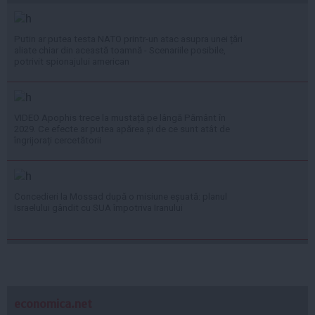
Putin ar putea testa NATO printr-un atac asupra unei țări
aliate chiar din această toamnă - Scenariile posibile,
potrivit spionajului american
VIDEO Apophis trece la mustață pe lângă Pământ în
2029. Ce efecte ar putea apărea și de ce sunt atât de
îngrijorați cercetătorii
Concedieri la Mossad după o misiune eșuată: planul
Israelului gândit cu SUA împotriva Iranului
economica.net