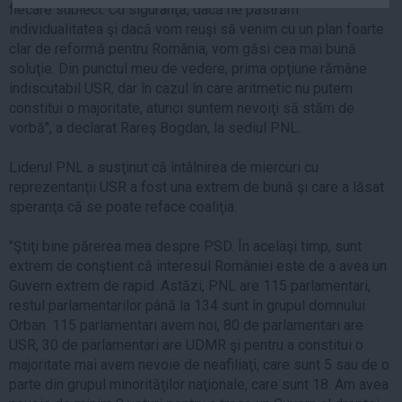
fiecare subiect. Cu siguranţă, dacă ne păstrăm
Auto
individualitatea şi dacă vom reuşi să venim cu un plan foarte
Sport
clar de reformă pentru România, vom găsi cea mai bună
soluţie. Din punctul meu de vedere, prima opţiune rămâne
Handbal
indiscutabil USR, dar în cazul în care aritmetic nu putem
Box
constitui o majoritate, atunci suntem nevoiţi să stăm de
vorbă", a declarat Rareş Bogdan, la sediul PNL.
Baschet
Tenis
Liderul PNL a susţinut că întâlnirea de miercuri cu
Alte sporturi
reprezentanţii USR a fost una extrem de bună şi care a lăsat
speranţa că se poate reface coaliţia.
Life
"Ştiţi bine părerea mea despre PSD. În acelaşi timp, sunt
Funny
extrem de conştient că interesul României este de a avea un
Travel
Guvern extrem de rapid. Astăzi, PNL are 115 parlamentari,
Stil de viata
restul parlamentarilor până la 134 sunt în grupul domnului
Orban. 115 parlamentari avem noi, 80 de parlamentari are
USR, 30 de parlamentari are UDMR şi pentru a constitui o
majoritate mai avem nevoie de neafiliaţi, care sunt 5 sau de o
parte din grupul minorităţilor naţionale, care sunt 18. Am avea