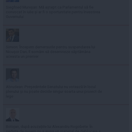
Siegfried Mureșan: Mă aștept ca Parlamentul să fie
convocat în iulie și ar fi o oportunitate pentru învestirea
Guvernului
Simion: Începem demersurile pentru suspendarea lui
Nicușor Dan; îl somăm să desemneze săptămâna
aceasta un premier
Abrudean: Președintele Senatului nu votează în locul
plenului și nu poate decide singur soarta unui proiect de
lege
Bolojan, după acuzațiile lui Alexandru Rogobete: În
ședința de guvern nu a ajuns un material de deblocare a