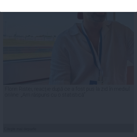
Florin Ristei, reacție după ce a fost pus la zid în mediul
online: „Am răspuns cu o statistică”
Citeşte mai departe