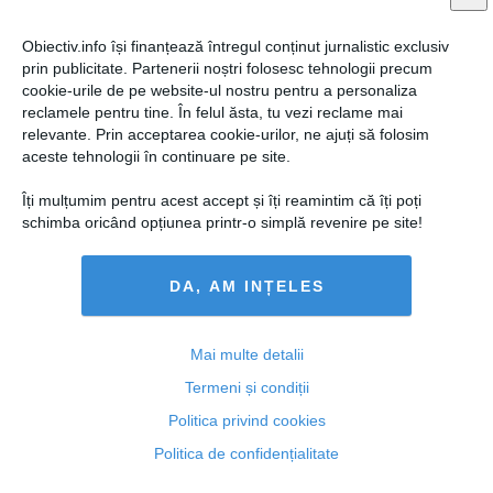
Citeşte mai departe
Obiectiv.info își finanțează întregul conținut jurnalistic exclusiv
prin publicitate. Partenerii noștri folosesc tehnologii precum
cookie-urile de pe website-ul nostru pentru a personaliza
ROMANIATV.NET
reclamele pentru tine. În felul ăsta, tu vezi reclame mai
relevante. Prin acceptarea cookie-urilor, ne ajuți să folosim
aceste tehnologii în continuare pe site.
Îți mulțumim pentru acest accept și îți reamintim că îți poți
schimba oricând opțiunea printr-o simplă revenire pe site!
Citeşte mai departe
DA, AM INȚELES
FEMINIS.RO
Mai multe detalii
Termeni și condiții
Politica privind cookies
Politica de confidențialitate