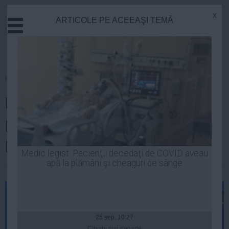
x
ARTICOLE PE ACEEAŞI TEMĂ
Actual
Economie
Justitie
Externe
Homepage
»
Politica
Educatie
Rareş Bogdan: Nu se pune
Sanatate
Stiinta
problema ca PNL să renunţe la
Tehnologie
poziţia de prim-ministru
Cultura
Medic legist: Pacienţii decedaţi de COVID aveau
apă la plămâni şi cheaguri de sânge
Mediu
| 04 noi, 20:44
Life
Politica
Guvern
25 sep, 10:27
Citeşte mai departe