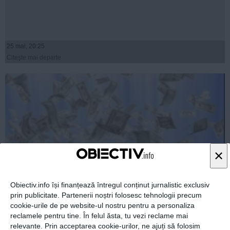
25 mai, 20:25
Citeşte mai departe
×
Obiectiv.info își finanțează întregul conținut jurnalistic exclusiv
prin publicitate. Partenerii noștri folosesc tehnologii precum
Videochat de peste 300 de MILIOANE de dolari
cookie-urile de pe website-ul nostru pentru a personaliza
reclamele pentru tine. În felul ăsta, tu vezi reclame mai
relevante. Prin acceptarea cookie-urilor, ne ajuți să folosim