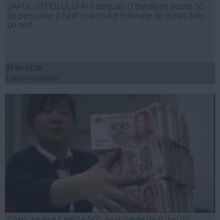
JAFUL SECOLULUI în Paraguay: O bandă de peste 50
Auto
de persoane a furat mai multe milioane de dolari dintr-
Sport
un seif
Handbal
Box
27 apr, 17:28
Baschet
Citeşte mai departe
Tenis
Alte sporturi
Life
Funny
Travel
Stil de viata
China a pierdut peste 500 de miliarde de dolari din