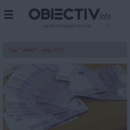
Actual
Economie
Justitie
Externe
Tag: "dolari" - pag. (1 / 1)
Educatie
Sanatate
Stiinta
Tehnologie
Cultura
Mediu
Life
Politica
Guvern