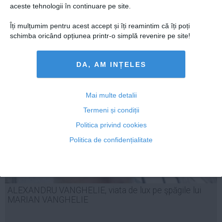
aceste tehnologii în continuare pe site.
Îți mulțumim pentru acest accept și îți reamintim că îți poți
schimba oricând opțiunea printr-o simplă revenire pe site!
19 mar, 11:30
Citeşte mai departe
DA, AM INȚELES
Mai multe detalii
Termeni și condiții
Politica privind cookies
Politica de confidențialitate
ALEXANDRU VANGHELIE, viata de lux pe şpăgile lui
MARIAN VANGHELIE