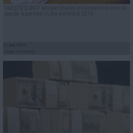
Presedintie
CREȘTE EURO? Morgan Stanley estimează că euro va
USL
ajunge la paritate cu lira sterlină în 2018
PSD
PNL
PDL
11 aug, 18:51
PPDD
Citeşte mai departe
UDMR
PMP
Administraţie Publică
Economie
Finante
Energie
Imobiliare
Companii
Turism