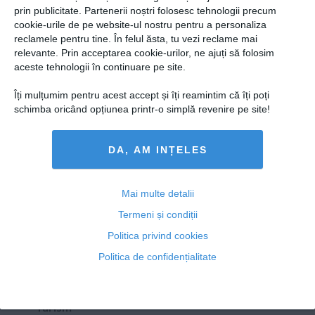
Presedintie
prin publicitate. Partenerii noștri folosesc tehnologii precum
O construcţie UNICĂ şi TERIBILĂ din România
USL
cookie-urile de pe website-ul nostru pentru a personaliza
şochează. Nimeni nu a îndrăznit să intre vreodată aici
reclamele pentru tine. În felul ăsta, tu vezi reclame mai
PSD
relevante. Prin acceptarea cookie-urilor, ne ajuți să folosim
PNL
aceste tehnologii în continuare pe site.
PDL
Îți mulțumim pentru acest accept și îți reamintim că îți poți
04 aug, 2014
PPDD
schimba oricând opțiunea printr-o simplă revenire pe site!
Citeşte mai departe
UDMR
DA, AM INȚELES
PMP
Administraţie Publică
Copyright ©2013 OBIECTIV.info
Economie
Mai multe detalii
Toate Ştirile
Autori
Taguri
Hartă site
Contact
Termeni și condiții
Finante
NOOBZ.ro
B365.RO
RTV.NET
Politica privind cookies
Energie
Politica de confidențialitate
ECONOMICA.NET
Imobiliare
Companii
Turism