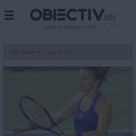
Actual
Economie
Justitie
Externe
Tag: "Madrid" - pag. (1 / 1)
Educatie
Sanatate
Stiinta
Tehnologie
Cultura
Mediu
Life
Politica
Guvern