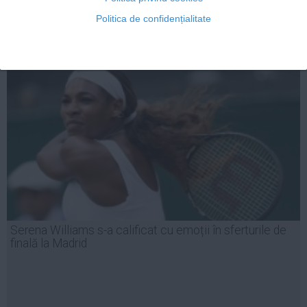
Politica de confidențialitate
07 mai, 23:48
Citeşte mai departe
Serena Williams s-a calificat cu emoții în sferturile de
finală la Madrid