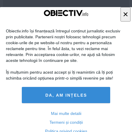
×
08 mai, 18:54
Citeşte mai departe
Obiectiv.info își finanțează întregul conținut jurnalistic exclusiv
prin publicitate. Partenerii noștri folosesc tehnologii precum
cookie-urile de pe website-ul nostru pentru a personaliza
reclamele pentru tine. În felul ăsta, tu vezi reclame mai
relevante. Prin acceptarea cookie-urilor, ne ajuți să folosim
aceste tehnologii în continuare pe site.
Îți mulțumim pentru acest accept și îți reamintim că îți poți
schimba oricând opțiunea printr-o simplă revenire pe site!
DA, AM INȚELES
Irina-Camelia Begu, eliminată în sferturi de finală la
Madrid
Mai multe detalii
Termeni și condiții
Politica privind cookies