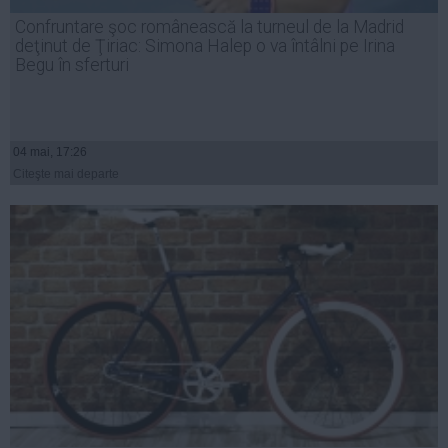
Presedintie
Confruntare şoc românească la turneul de la Madrid
USL
deţinut de Ţiriac: Simona Halep o va întâlni pe Irina
Begu în sferturi
PSD
PNL
PDL
04 mai, 17:26
PPDD
Citeşte mai departe
UDMR
PMP
Administraţie Publică
Economie
Finante
Energie
Imobiliare
Companii
Turism