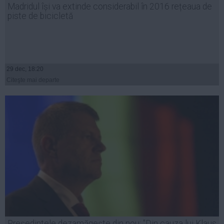
Madridul își va extinde considerabil în 2016 rețeaua de
Auto
piste de bicicletă
Sport
Handbal
Box
29 dec, 18:20
Baschet
Citeşte mai departe
Tenis
Alte sporturi
Life
Funny
Travel
Stil de viata
Preşedintele dezamăgeşte din nou: "Din cauza lui Klaus