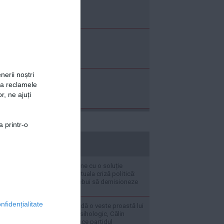
nerii noștri
za reclamele
r, ne ajuți
a printr-o
stiripesurse.ro
Crin Antonescu vine cu o soluție
neașteptată la actuala criză politică:
Nicușor Dan ar trebui să demisioneze
nfidențialitate
Crin Antonescu îi dă o veste proastă lui
George Simion: Psihologic, Călin
Georgescu conduce partidul