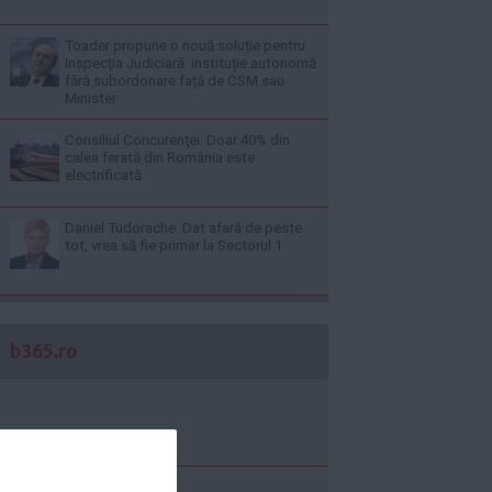
Toader propune o nouă soluție pentru
Inspecția Judiciară: instituție autonomă
fără subordonare față de CSM sau
Minister
Consiliul Concurenţei: Doar 40% din
calea ferată din România este
electrificată
Daniel Tudorache. Dat afară de peste
tot, vrea să fie primar la Sectorul 1
b365.ro