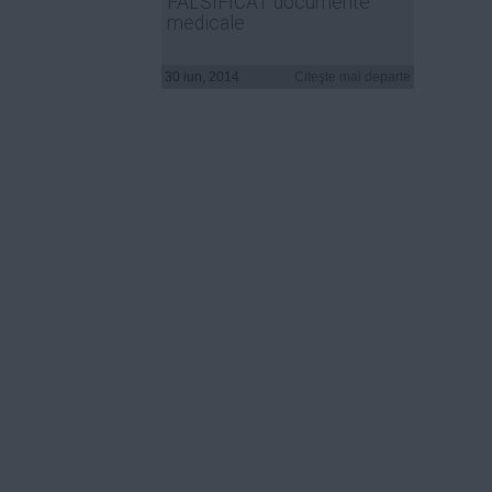
FALSIFICAT documente
medicale
30 iun, 2014
Citeşte mai departe