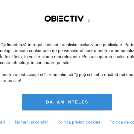
 își finanțează întregul conținut jurnalistic exclusiv prin publicitate. Parte
hnologii precum cookie-urile de pe website-ul nostru pentru a personali
 În felul ăsta, tu vezi reclame mai relevante. Prin acceptarea cookie-urilo
ceste tehnologii în continuare pe site.
 pentru acest accept și îți reamintim că îți poți schimba oricând opțiune
ire pe site!
DA, AM INȚELES
lii
Termeni și condiții
Politica privind cookies
Politica de co