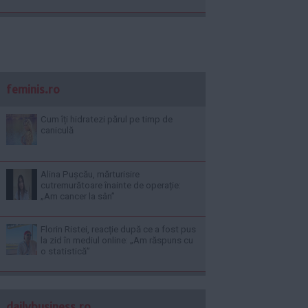
feminis.ro
Cum îți hidratezi părul pe timp de
caniculă
Alina Pușcău, mărturisire
cutremurătoare înainte de operație:
„Am cancer la sân”
Florin Ristei, reacție după ce a fost pus
la zid în mediul online: „Am răspuns cu
o statistică”
dailybusiness.ro