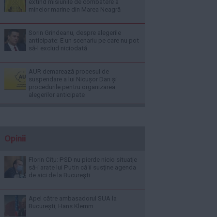
extind misiunile de combatere a
minelor marine din Marea Neagră
Sorin Grindeanu, despre alegerile
anticipate: E un scenariu pe care nu pot
să-l exclud niciodată
AUR demarează procesul de
suspendare a lui Nicușor Dan și
procedurile pentru organizarea
alegerilor anticipate
Opinii
Florin Cîţu: PSD nu pierde nicio situaţie
să-i arate lui Putin că îi susţine agenda
de aici de la Bucureşti
Apel către ambasadorul SUA la
București, Hans Klemm