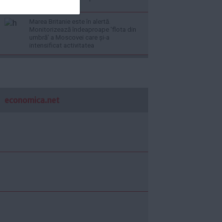
Marea Britanie este în alertă.
Monitorizează îndeaproape 'flota din
umbră' a Moscovei care și-a
intensificat activitatea
economica.net