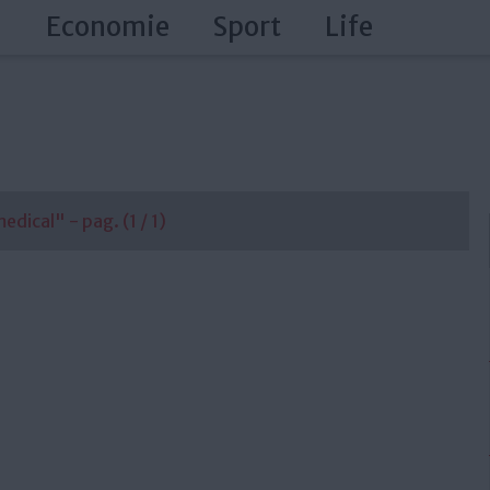
a
Economie
Sport
Life
dical" - pag. (1 / 1)