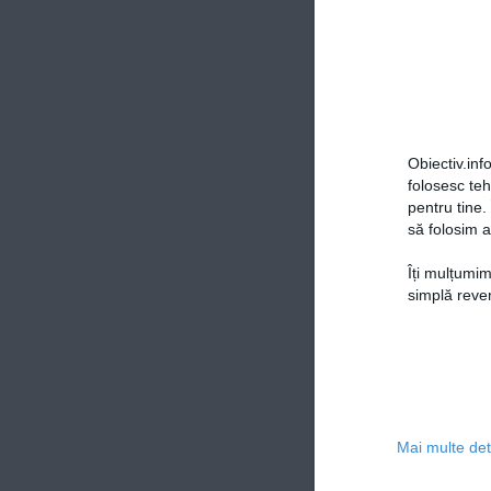
Obiectiv.info
folosesc te
pentru tine.
să folosim a
Îți mulțumim
simplă reven
Mai multe deta