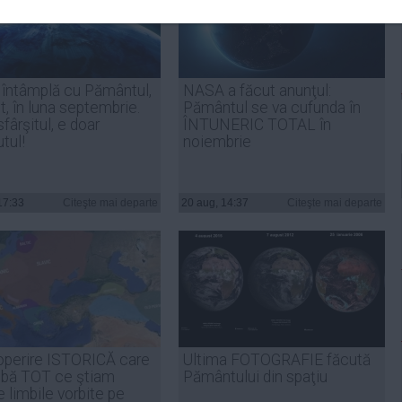
 întâmplă cu Pământul,
NASA a făcut anunţul:
t, în luna septembrie.
Pământul se va cufunda în
fârşitul, e doar
ÎNTUNERIC TOTAL în
tul!
noiembrie
17:33
Citeşte mai departe
20 aug, 14:37
Citeşte mai departe
perire ISTORICĂ care
Ultima FOTOGRAFIE făcută
bă TOT ce ştiam
Pământului din spaţiu
 limbile vorbite pe