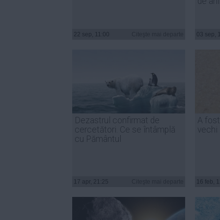
de ani
22 sep, 11:00
Citeşte mai departe
03 sep, 
Dezastrul confirmat de
A fos
cercetători. Ce se întâmplă
vechi 
cu Pământul
17 apr, 21:25
Citeşte mai departe
16 feb, 