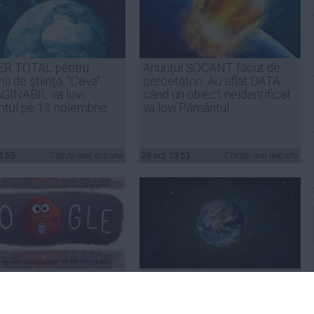
R TOTAL pentru
Anunțul ȘOCANT făcut de
i de ştiinţă. "Ceva"
cercetători: Au aflat DATA
GINABIL va lovi
când un obiect neidentificat
tul pe 13 noiembrie
va lovi Pământul
15:55
Citeşte mai departe
26 oct, 19:51
Citeşte mai departe
e marchează
Un BLESTEM pândește
perirea dovezilor
Pământul. În pragul Lunii de
ţei sărurilor hidratate
Sânge, oamenii de știință îl