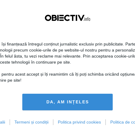
te printr-un nou logo
dezvăluie
08:20
Citeşte mai departe
26 sep, 18:03
Citeşte mai departe
 își finanțează întregul conținut jurnalistic exclusiv prin publicitate. Parte
hnologii precum cookie-urile de pe website-ul nostru pentru a personali
 În felul ăsta, tu vezi reclame mai relevante. Prin acceptarea cookie-urilo
ceste tehnologii în continuare pe site.
 pentru acest accept și îți reamintim că îți poți schimba oricând opțiune
ră de proporţii
NASA: Descoperire majoră
ire pe site!
nomice! Coliziunea
care arată că ar putea exista
ntă" a două găuri negre
viaţă pe o altă PLANETĂ
ea fi observată de
tători
DA, AM INȚELES
22:08
Citeşte mai departe
17 sep, 15:39
Citeşte mai departe
lii
Termeni și condiții
Politica privind cookies
Politica de co