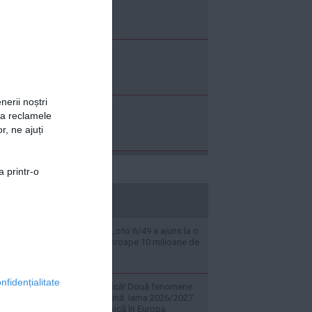
nerii noștri
za reclamele
r, ne ajuți
a printr-o
stiripesurse.ro
Potul cel mare la Loto 6/49 a ajuns la o
sumă uriașă de aproape 10 milioane de
euro
nfidențialitate
Alertă climatologică! Două fenomene
extreme se combină: Iarna 2026/2027
va fi una total atipică în Europa