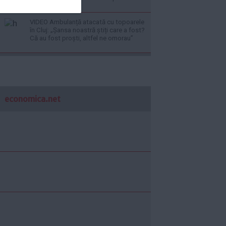
VIDEO Ambulanță atacată cu topoarele
în Cluj: „Șansa noastră știți care a fost?
Că au fost proști, altfel ne omorau”
economica.net