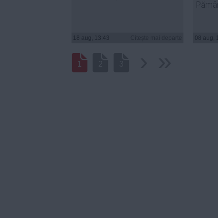
Pămâ
18 aug, 13:43
Citeşte mai departe
08 aug, 
›
››
1
2
3