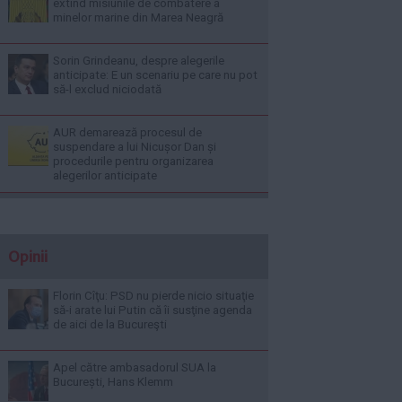
extind misiunile de combatere a
minelor marine din Marea Neagră
Sorin Grindeanu, despre alegerile
anticipate: E un scenariu pe care nu pot
să-l exclud niciodată
AUR demarează procesul de
suspendare a lui Nicușor Dan și
procedurile pentru organizarea
alegerilor anticipate
Opinii
Florin Cîţu: PSD nu pierde nicio situaţie
să-i arate lui Putin că îi susţine agenda
de aici de la Bucureşti
Apel către ambasadorul SUA la
București, Hans Klemm