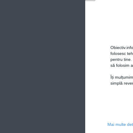
Obiectiv.info
folosesc te
pentru tine.
să folosim a
Îți mulțumim
simplă reven
Mai multe deta