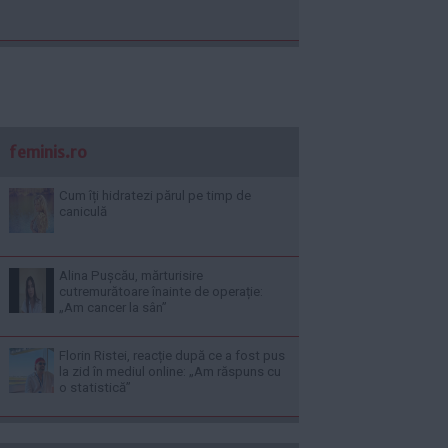
feminis.ro
Cum îți hidratezi părul pe timp de
caniculă
Alina Pușcău, mărturisire
cutremurătoare înainte de operație:
„Am cancer la sân”
Florin Ristei, reacție după ce a fost pus
la zid în mediul online: „Am răspuns cu
o statistică”