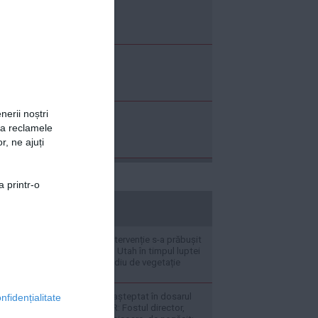
nerii noștri
za reclamele
r, ne ajuți
a printr-o
stiripesurse.ro
Un elicopter de intervenție s-a prăbușit
în statul american Utah în timpul luptei
cu un masiv incendiu de vegetație
Deznodământ neașteptat în dosarul
nfidențialitate
șpăgilor de la RAR: Fostul director,