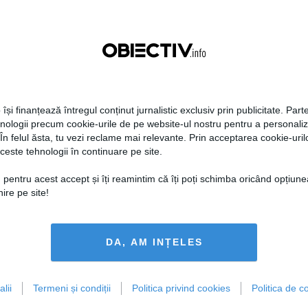
 își finanțează întregul conținut jurnalistic exclusiv prin publicitate. Parte
hnologii precum cookie-urile de pe website-ul nostru pentru a personali
 În felul ăsta, tu vezi reclame mai relevante. Prin acceptarea cookie-urilo
ceste tehnologii în continuare pe site.
 pentru acest accept și îți reamintim că îți poți schimba oricând opțiune
ire pe site!
DA, AM INȚELES
lii
Termeni și condiții
Politica privind cookies
Politica de co