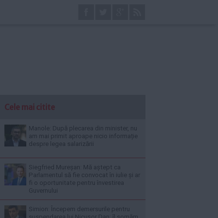
Cele mai citite
Manole: După plecarea din minister, nu
am mai primit aproape nicio informație
despre legea salarizării
Siegfried Mureșan: Mă aștept ca
Parlamentul să fie convocat în iulie și ar
fi o oportunitate pentru învestirea
Guvernului
Simion: Începem demersurile pentru
suspendarea lui Nicușor Dan; îl somăm