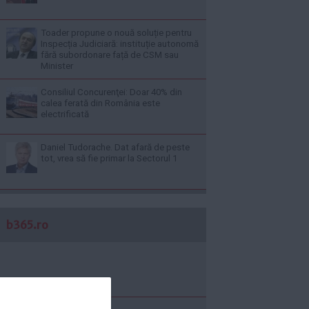
Toader propune o nouă soluție pentru
Inspecția Judiciară: instituție autonomă
fără subordonare față de CSM sau
Minister
Consiliul Concurenţei: Doar 40% din
calea ferată din România este
electrificată
Daniel Tudorache. Dat afară de peste
tot, vrea să fie primar la Sectorul 1
b365.ro