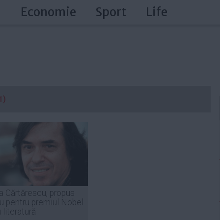
a
Economie
Sport
Life
1)
a Cărtărescu, propus
ou pentru premiul Nobel
 literatură