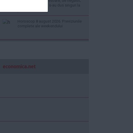
condamnat la închisoare, de negăsit;
alți patru inculpați s-au dus singuri la
penitenciar
Horoscop 8 august 2026. Previziunile
complete ale weekendului
economica.net