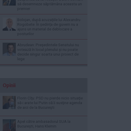
să desemneze săptămâna aceasta un
premier
Bolojan, după acuzațiile lui Alexandru
Rogobete: În ședința de guvern nu a
ajuns un material de deblocare a
posturilor
Abrudean: Președintele Senatului nu
votează în locul plenului și nu poate
decide singur soarta unui proiect de
lege
Opinii
Florin Cîţu: PSD nu pierde nicio situaţie
să-i arate lui Putin că îi susţine agenda
de aici de la Bucureşti
Apel către ambasadorul SUA la
București, Hans Klemm