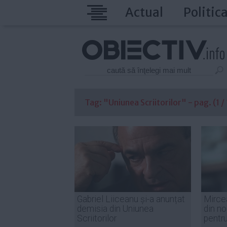
Actual
Politic
Tag: "Uniunea Scriitorilor" - pag. (1 / 
Gabriel Liiceanu și-a anunțat
Mirce
demisia din Uniunea
din n
Scriitorilor
pentru