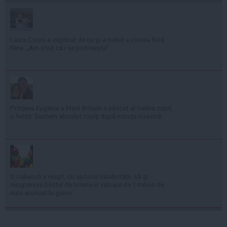
Laura Cosoi a explicat de ce și-a numit a cincea fiică
Nina. „Am știut că i se potrivește”
Prinţesa Eugenie a Marii Britanii a născut al treilea copil,
o fetiţă: Suntem absolut topiţi după micuţa noastră
O italiancă a reuşit, cu ajutorul salubrităţii, să-şi
recupereze biletul de loterie în valoare de 1 milion de
euro aruncat la gunoi