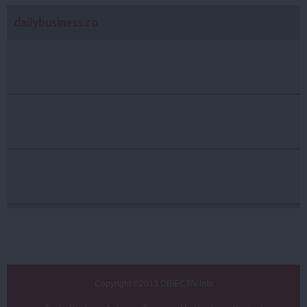
dailybusiness.ro
Copyright ©2013 OBIECTIV.info