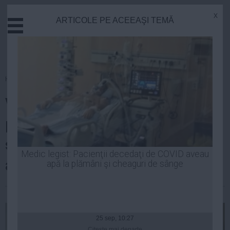
x
ARTICOLE PE ACEEAŞI TEMĂ
Actual
Economie
Justitie
Externe
Homepage
»
Actual
Educatie
Vlad Voiculescu: Este sezonul
Sanatate
Stiinta
panglicilor şi premierul se duce
Tehnologie
să lanseze un... supliment
Cultura
Medic legist: Pacienţii decedaţi de COVID aveau
alimentar
apă la plămâni şi cheaguri de sânge
Mediu
Life
| 30 noi, 21:03
Politica
Guvern
25 sep, 10:27
Citeşte mai departe