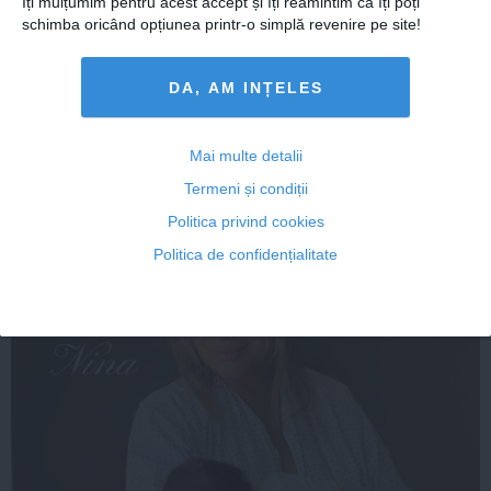
Îți mulțumim pentru acest accept și îți reamintim că îți poți
schimba oricând opțiunea printr-o simplă revenire pe site!
FEMINIS.RO
DA, AM INȚELES
Mai multe detalii
Termeni și condiții
Politica privind cookies
Politica de confidențialitate