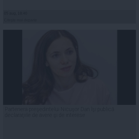
05 aug, 18:40
Citeşte mai departe
Partenera preşedintelui Nicuşor Dan îşi publică
declaraţiile de avere şi de interese