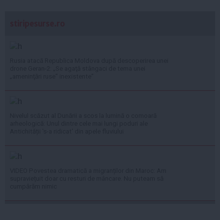
stiripesurse.ro
Rusia atacă Republica Moldova după descoperirea unei
drone Geran-2: „Se agaţă stângaci de tema unei
„ameninţări ruse” inexistente”
Nivelul scăzut al Dunării a scos la lumină o comoară
arheologică: Unul dintre cele mai lungi poduri ale
Antichității 's-a ridicat' din apele fluviului
VIDEO Povestea dramatică a migranților din Maroc: Am
supraviețuit doar cu resturi de mâncare. Nu puteam să
cumpărăm nimic