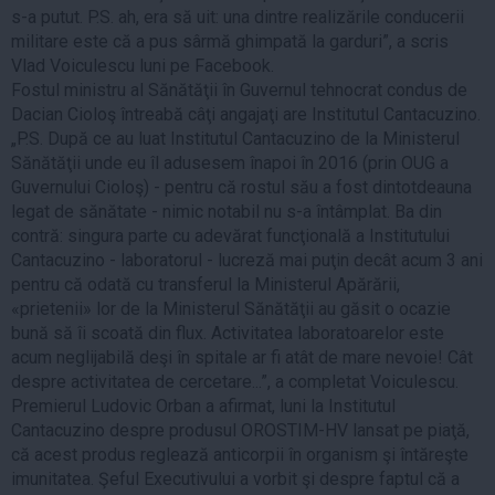
s-a putut. P.S. ah, era să uit: una dintre realizările conducerii
militare este că a pus sârmă ghimpată la garduri”, a scris
Vlad Voiculescu luni pe Facebook.
Fostul ministru al Sănătăţii în Guvernul tehnocrat condus de
Dacian Cioloş întreabă câţi angajaţi are Institutul Cantacuzino.
„P.S. După ce au luat Institutul Cantacuzino de la Ministerul
Sănătăţii unde eu îl adusesem înapoi în 2016 (prin OUG a
Guvernului Cioloş) - pentru că rostul său a fost dintotdeauna
legat de sănătate - nimic notabil nu s-a întâmplat. Ba din
contră: singura parte cu adevărat funcţională a Institutului
Cantacuzino - laboratorul - lucreză mai puţin decât acum 3 ani
pentru că odată cu transferul la Ministerul Apărării,
«prietenii» lor de la Ministerul Sănătăţii au găsit o ocazie
bună să îi scoată din flux. Activitatea laboratoarelor este
acum neglijabilă deşi în spitale ar fi atât de mare nevoie! Cât
despre activitatea de cercetare...”, a completat Voiculescu.
Premierul Ludovic Orban a afirmat, luni la Institutul
Cantacuzino despre produsul OROSTIM-HV lansat pe piaţă,
că acest produs reglează anticorpii în organism şi întăreşte
imunitatea. Şeful Executivului a vorbit şi despre faptul că a