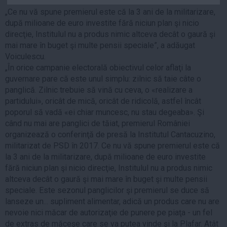
Auto
„Ce nu vă spune premierul este că la 3 ani de la militarizare,
după milioane de euro investite fără niciun plan şi nicio
Sport
direcţie, Institulul nu a produs nimic altceva decât o gaură şi
Handbal
mai mare în buget şi multe pensii speciale”, a adăugat
Voiculescu.
Box
„În orice campanie electorală obiectivul celor aflaţi la
Baschet
guvernare pare că este unul simplu: zilnic să taie câte o
panglică. Zilnic trebuie să vină cu ceva, o «realizare a
Tenis
partidului», oricât de mică, oricât de ridicolă, astfel încât
Alte sporturi
poporul să vadă «ei chiar muncesc, nu stau degeaba». Şi
Life
când nu mai are panglici de tăiat, premierul României
organizează o conferinţă de presă la Institutul Cantacuzino,
Funny
militarizat de PSD în 2017. Ce nu vă spune premierul este că
Travel
la 3 ani de la militarizare, după milioane de euro investite
fără niciun plan şi nicio direcţie, Institulul nu a produs nimic
Stil de viata
altceva decât o gaură şi mai mare în buget şi multe pensii
speciale. Este sezonul panglicilor şi premierul se duce să
lanseze un... supliment alimentar, adică un produs care nu are
nevoie nici măcar de autorizaţie de punere pe piaţa - un fel
de extras de măceşe care se va putea vinde şi la Plafar. Atât