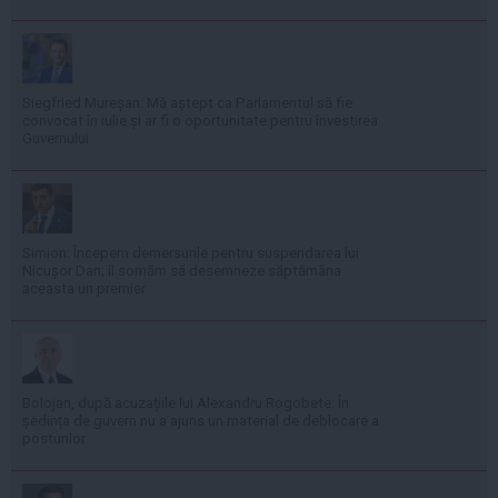
Siegfried Mureșan: Mă aștept ca Parlamentul să fie
convocat în iulie și ar fi o oportunitate pentru învestirea
Guvernului
Simion: Începem demersurile pentru suspendarea lui
Nicușor Dan; îl somăm să desemneze săptămâna
aceasta un premier
Bolojan, după acuzațiile lui Alexandru Rogobete: În
ședința de guvern nu a ajuns un material de deblocare a
posturilor