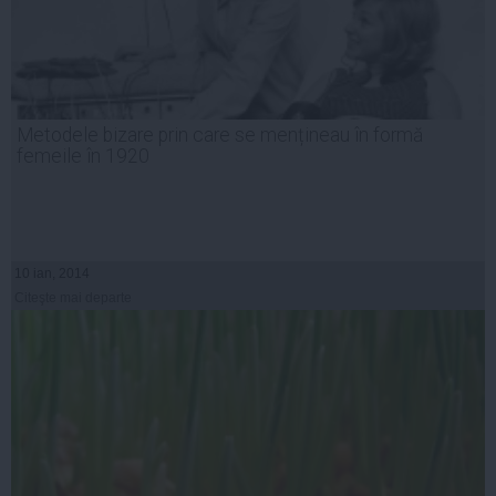
Metodele bizare prin care se mențineau în formă
femeile în 1920
10 ian, 2014
Citeşte mai departe