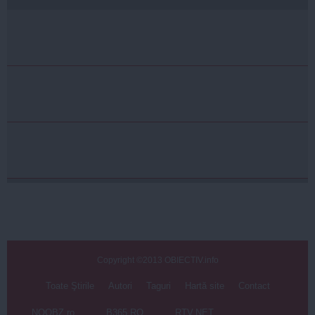
Copyright ©2013 OBIECTIV.info
Toate Ştirile
Autori
Taguri
Hartă site
Contact
NOOBZ.ro
B365.RO
RTV.NET