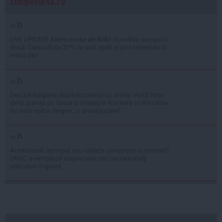
stiripesurse.ro
LIVE UPDATE Alerte emise de ANM. România se rupe în
două: Caniculă de 37°C în sud, vijelii și ploi torențiale în
restul țării
Decizia Bulgariei după incidentul cu drona: mută forțe
de la granița cu Turcia și întărește frontiera cu România -
Nu este vorba despre „o dronă-jucărie”
Ai telefonul, laptopul sau tableta conectate la internet?
DNSC avertizează asupra unui risc pe care mulți
utilizatori îl ignoră