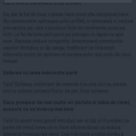
Castravetii calmeaza ochii umflati
Auto
Da, dar la fel de bine o poate face orice alta comprese rece.
Sport
Nu castravetele calmeaza ochii umflati, ci umezeala si racirea
Handbal
pleoapelor, pe care o produce felia de castravete pusa pe
ochi. La fel de bine poti pune pe pleoape un tapon cu apa
Box
rece. Raceala reduce congestia, determinand constructia
Baschet
vaselor limfatice si de sange. Indiferent ce folosesti
Tenis
intervalul optim de aplicare al compreselor reci este de cinci
minute.
Alte sporturi
Life
Epilarea cu lama indeseste parul
Fals! Epilarea, indiferent de metoda folosita, nici nu creste,
Funny
nici nu reduce numarul firelor de par. Doar epilarea
Travel
Daca pompezi de mai multe ori periuta in tubul de rimel,
Stil de viata
aceasta se va incarca mai bine
Fals! In acest mod gresit introduci aer in tub si il combini cu
pasta de rimel, ceea ce nu face altceva decat sa reduca
aderenta rimelului pe gene. Cea mai buna solutie pentru a