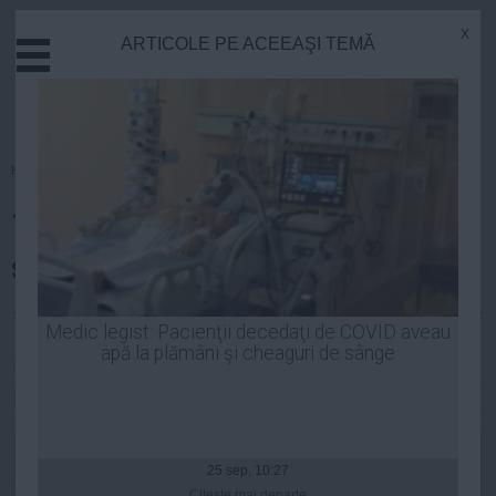
x
ARTICOLE PE ACEEAŞI TEMĂ
Actual
Economie
Justitie
Externe
Homepage
»
Sanatate
Educatie
10 trucuri de frumuseţe în care
Sanatate
Stiinta
să nu crezi
Tehnologie
Cultura
Robert Georgescu
| 04 iun, 2014
Medic legist: Pacienţii decedaţi de COVID aveau
apă la plămâni şi cheaguri de sânge
Mediu
Life
Politica
Guvern
25 sep, 10:27
Citeşte mai departe