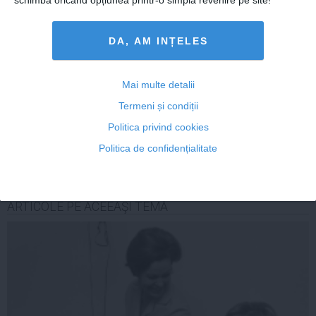
schimba oricând opțiunea printr-o simplă revenire pe site!
DA, AM INȚELES
Citeşte mai departe
Mai multe detalii
Termeni și condiții
COMENTARII
Politica privind cookies
ADAUGA UN
Politica de confidențialitate
COMENTARIU NOU
ARTICOLE PE ACEEAŞI TEMĂ