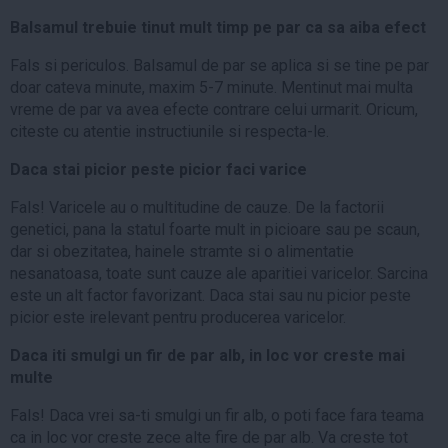
Balsamul trebuie tinut mult timp pe par ca sa aiba efect
Fals si periculos. Balsamul de par se aplica si se tine pe par
doar cateva minute, maxim 5-7 minute. Mentinut mai multa
vreme de par va avea efecte contrare celui urmarit. Oricum,
citeste cu atentie instructiunile si respecta-le.
Daca stai picior peste picior faci varice
Fals! Varicele au o multitudine de cauze. De la factorii
genetici, pana la statul foarte mult in picioare sau pe scaun,
dar si obezitatea, hainele stramte si o alimentatie
nesanatoasa, toate sunt cauze ale aparitiei varicelor. Sarcina
este un alt factor favorizant. Daca stai sau nu picior peste
picior este irelevant pentru producerea varicelor.
Daca iti smulgi un fir de par alb, in loc vor creste mai
multe
Fals! Daca vrei sa-ti smulgi un fir alb, o poti face fara teama
ca in loc vor creste zece alte fire de par alb. Va creste tot