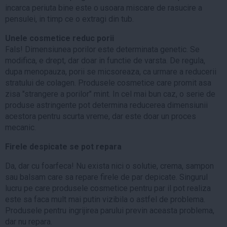
incarca periuta bine este o usoara miscare de rasucire a
pensulei, in timp ce o extragi din tub.
Unele cosmetice reduc porii
Fals! Dimensiunea porilor este determinata genetic. Se
modifica, e drept, dar doar in functie de varsta. De regula,
dupa menopauza, porii se micsoreaza, ca urmare a reducerii
stratului de colagen. Produsele cosmetice care promit asa
zisa "strangere a porilor" mint. In cel mai bun caz, o serie de
produse astringente pot determina reducerea dimensiunii
acestora pentru scurta vreme, dar este doar un proces
mecanic.
Firele despicate se pot repara
Da, dar cu foarfeca! Nu exista nici o solutie, crema, sampon
sau balsam care sa repare firele de par depicate. Singurul
lucru pe care produsele cosmetice pentru par il pot realiza
este sa faca mult mai putin vizibila o astfel de problema.
Produsele pentru ingrijirea parului previn aceasta problema,
dar nu repara.