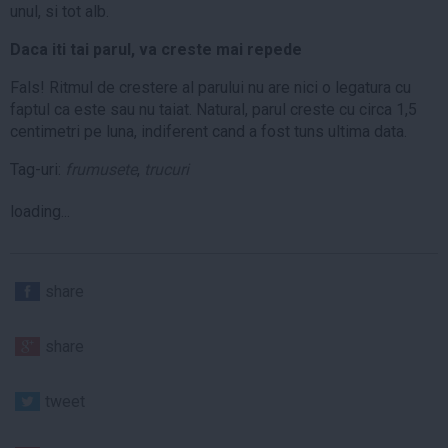
unul, si tot alb.
Daca iti tai parul, va creste mai repede
Fals! Ritmul de crestere al parului nu are nici o legatura cu
faptul ca este sau nu taiat. Natural, parul creste cu circa 1,5
centimetri pe luna, indiferent cand a fost tuns ultima data.
Tag-uri:
frumusete
,
trucuri
loading...
share
share
tweet