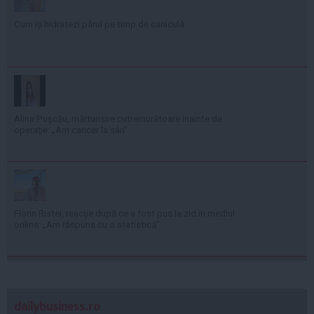
Cum îți hidratezi părul pe timp de caniculă
Alina Pușcău, mărturisire cutremurătoare înainte de
operație: „Am cancer la sân”
Florin Ristei, reacție după ce a fost pus la zid în mediul
online: „Am răspuns cu o statistică”
dailybusiness.ro