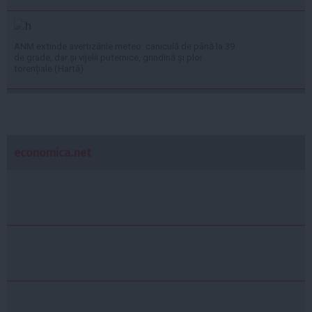
ANM extinde avertizările meteo: caniculă de până la 39
de grade, dar și vijelii puternice, grindină și ploi
torențiale (Hartă)
economica.net