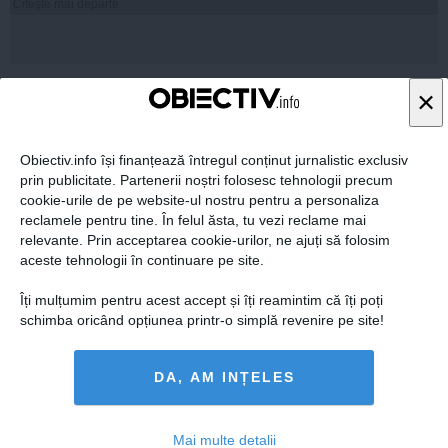
Citeşte mai departe
×
FEMINIS.RO
Obiectiv.info își finanțează întregul conținut jurnalistic exclusiv
prin publicitate. Partenerii noștri folosesc tehnologii precum
cookie-urile de pe website-ul nostru pentru a personaliza
reclamele pentru tine. În felul ăsta, tu vezi reclame mai
relevante. Prin acceptarea cookie-urilor, ne ajuți să folosim
aceste tehnologii în continuare pe site.
Îți mulțumim pentru acest accept și îți reamintim că îți poți
schimba oricând opțiunea printr-o simplă revenire pe site!
DA, AM INȚELES
Mai multe detalii