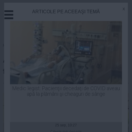
x
ARTICOLE PE ACEEAŞI TEMĂ
Actual
Economie
Justitie
Externe
Homepage
»
Economie
Educatie
A ieșit la iveală cea mai mare
Sanatate
Stiinta
țeapă ANAF
Tehnologie
Cultura
| 24 apr, 14:11
Medic legist: Pacienţii decedaţi de COVID aveau
apă la plămâni şi cheaguri de sânge
Mediu
Life
Politica
Guvern
25 sep, 10:27
Citeşte mai departe