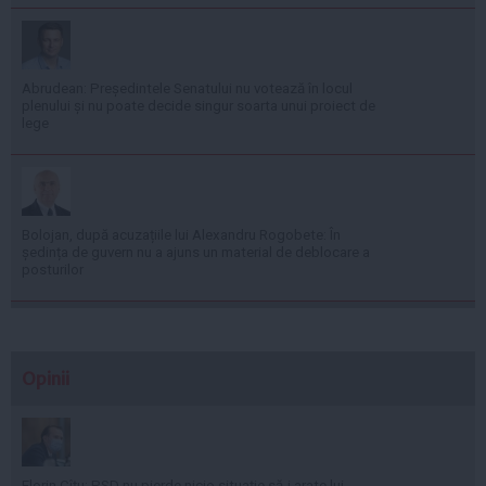
Abrudean: Președintele Senatului nu votează în locul
plenului și nu poate decide singur soarta unui proiect de
lege
Bolojan, după acuzațiile lui Alexandru Rogobete: În
ședința de guvern nu a ajuns un material de deblocare a
posturilor
Opinii
Florin Cîţu: PSD nu pierde nicio situaţie să-i arate lui