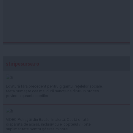
stiripesurse.ro
Lovitură fără precedent pentru gigantul rețelelor sociale.
Meta primește cea mai dură sancțiune dintr-un proces
privind siguranța copiilor
VIDEO Polițiștii din Bacău, în alertă. Caută o fată
dispărută de acasă, inclusiv cu elicopterul / Forțe
suplimentate pentru găsirea minorei