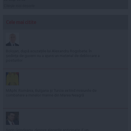
Citeşte mai departe
Cele mai citite
Bolojan, după acuzațiile lui Alexandru Rogobete: În
ședința de guvern nu a ajuns un material de deblocare a
posturilor
MApN: România, Bulgaria și Turcia extind misiunile de
combatere a minelor marine din Marea Neagră
Sorin Grindeanu, despre alegerile anticipate: E un