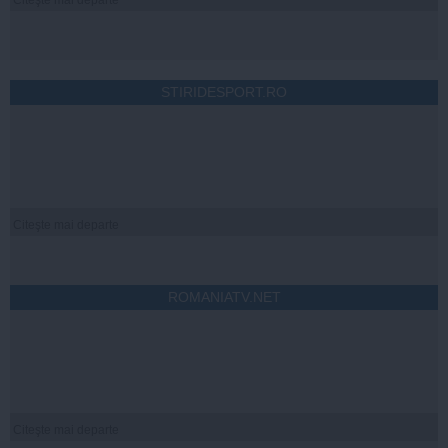
STIRIDESPORT.RO
Citeşte mai departe
ROMANIATV.NET
Citeşte mai departe