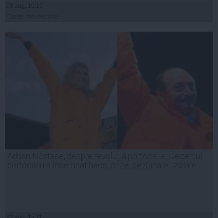
08 aug, 10:13
Citeşte mai departe
Adrian Năstase, despre revoluția portocalie: Deceniul
portocaliu a însemnat haos, crize, dezbinare, izolare
22 aug, 15:11