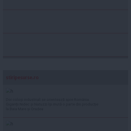
stiripesurse.ro
Doi coloși industriali se orientează spre România.
Giganții Nidec și Natuzzi își mută o parte din producție
la Baia Mare și Oradea