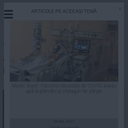
x
ARTICOLE PE ACEEAŞI TEMĂ
Actual
Economie
Justitie
Externe
Homepage
»
Politica
Educatie
ADRIAN NĂSTASE dă PSD-ului
Sanatate
Stiinta
pilde biblice
Tehnologie
Cultura
| 18 iul, 13:04
Medic legist: Pacienţii decedaţi de COVID aveau
apă la plămâni şi cheaguri de sânge
Mediu
Life
Politica
Guvern
25 sep, 10:27
Citeşte mai departe