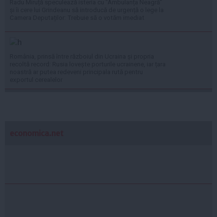
Radu Miruță speculează isteria cu ”Ambulanța Neagră”
și îi cere lui Grindeanu să introducă de urgență o lege la
Camera Deputaților: Trebuie să o votăm imediat
România, prinsă între războiul din Ucraina și propria
recoltă record: Rusia lovește porturile ucrainene, iar țara
noastră ar putea redeveni principala rută pentru
exportul cerealelor
economica.net