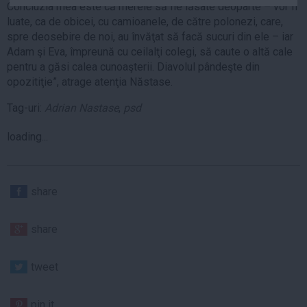
Concluzia mea este că merele să fie lăsate deoparte – vor fi
Auto
luate, ca de obicei, cu camioanele, de către polonezi, care,
Sport
spre deosebire de noi, au învăţat să facă sucuri din ele – iar
Adam şi Eva, împreună cu ceilalţi colegi, să caute o altă cale
Handbal
pentru a găsi calea cunoaşterii. Diavolul pândeşte din
Box
opozitiţie”, atrage atenţia Năstase.
Baschet
Tag-uri:
Adrian Nastase
,
psd
Tenis
loading...
Alte sporturi
Life
Funny
share
Travel
share
Stil de viata
tweet
pin it