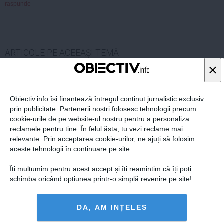
raspunde
ARTICOLE PE ACEEAŞI TEMĂ
×
Obiectiv.info își finanțează întregul conținut jurnalistic exclusiv
prin publicitate. Partenerii noștri folosesc tehnologii precum
cookie-urile de pe website-ul nostru pentru a personaliza
reclamele pentru tine. În felul ăsta, tu vezi reclame mai
relevante. Prin acceptarea cookie-urilor, ne ajuți să folosim
aceste tehnologii în continuare pe site.
Îți mulțumim pentru acest accept și îți reamintim că îți poți
schimba oricând opțiunea printr-o simplă revenire pe site!
Rovana Plumb: Guvernul este obligat să țină cont de
votul Parlamentului asupra Codului fiscal
DA, AM INȚELES