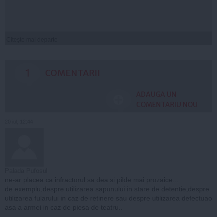
Citeşte mai departe
1
COMENTARII
ADAUGA UN
COMENTARIU NOU
20 iul, 12:44
Palada Pufosul
ne-ar placea ca infractorul sa dea si pilde mai prozaice...
de exemplu,despre utilizarea sapunului in stare de detentie,despre
utilizarea fularului in caz de retinere sau despre utilizarea defectuao
asa a armei in caz de piesa de teatru..