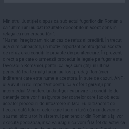
Auto
Sport
Ministrul Justiţiei a spus că subiectul fugarilor din România
Handbal
că ”ultimii ani au dat rezultate deosebite în acest sens în
relaţia cu numeroase ţări”.
Box
”Nu mai înregistrăm niciun caz de refuz al predării. În trecut,
Baschet
aşa cum cunoaşteţi, un motiv important pentru genul acesta
Tenis
de refuz erau condiţiile proaste din penitenciare. În prezent,
direcţia pe care o urmează procedurile legale pe fugar este
Alte sporturi
favorabilă României, pentru că, aşa cum ştiţi, în ultima
Life
perioadă foarte mulţi fugari au fost predaţi României
indiferent care este numele acestora. În sute de cazuri, ANP-
Funny
ul a avut un rol important pentru că a oferit garanţii prin
Travel
intermediul Ministerului Justiţiei, cu privire la condiţiile de
detenţie care vor fi asigurate persoanelor care fac obiectul
Stil de viata
acestor proceduri de întoarcere în ţară. Eu le transmit de
fiecare dată tuturor celor care fug din ţară că mai devreme
sau mai târziu tot în sistemul penitenciar din România îşi vor
executa pedeapsa, însă vă asigur că vom fi la fel de activi ca
şi până acum, sau din ce în ce mai activi”, a spus Gorghiu.