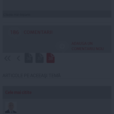
Citeşte mai departe
186
COMENTARII
ADAUGA UN
COMENTARIU NOU
‹‹
‹
36
37
38
ARTICOLE PE ACEEAŞI TEMĂ
Cele mai citite