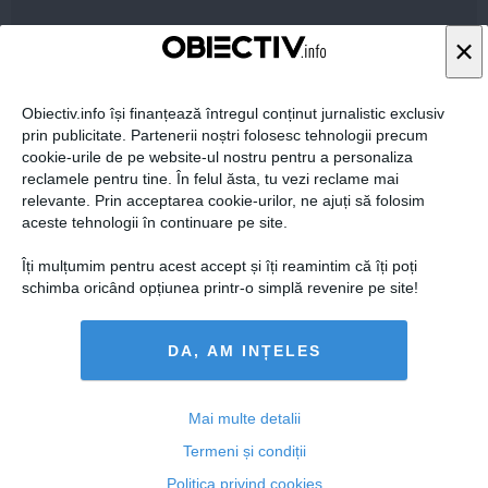
×
STIRIDESPORT.RO
Obiectiv.info își finanțează întregul conținut jurnalistic exclusiv
prin publicitate. Partenerii noștri folosesc tehnologii precum
cookie-urile de pe website-ul nostru pentru a personaliza
reclamele pentru tine. În felul ăsta, tu vezi reclame mai
relevante. Prin acceptarea cookie-urilor, ne ajuți să folosim
Citeşte mai departe
aceste tehnologii în continuare pe site.
Îți mulțumim pentru acest accept și îți reamintim că îți poți
schimba oricând opțiunea printr-o simplă revenire pe site!
ROMANIATV.NET
DA, AM INȚELES
Mai multe detalii
Citeşte mai departe
Termeni și condiții
Politica privind cookies