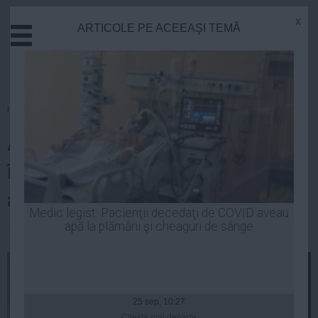
x
ARTICOLE PE ACEEAŞI TEMĂ
Actual
Economie
Justitie
Externe
Homepage
»
Politica
Educatie
Alina Gorghiu: Nu mai
Sanatate
Stiinta
înregistrăm niciun caz de refuz
Tehnologie
al predării fugarilor
Cultura
Medic legist: Pacienţii decedaţi de COVID aveau
apă la plămâni şi cheaguri de sânge
Mediu
| 23 oct, 18:33
Life
Politica
Guvern
25 sep, 10:27
Citeşte mai departe