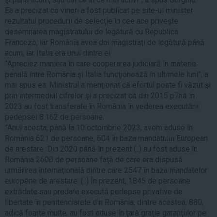
Ea a precizat că vineri a fost publicat pe site-ul minister
rezultatul procedurii de selecţie în cee ace priveşte
desemnarea magistratului de legătură cu Republica
Franceză, iar România avea doi magistraţi de legătură până
acum, iar Italia era unul dintre ei.
”Apreciez maniera în care cooperarea judiciară în materie
penală între România şi Italia funcţionează în ultimele luni”, a
mai spus ea. Ministrul a menţionat că efortul poate fi văzut şi
prin intermediul cifrelor şi a precizat că din 2015 p7nă în
2023 au fost transferate în România în vederea executării
pedepsei 8.162 de persoane.
”Anul acesta, până la 10 octombrie 2023, avem aduse în
România 621 de persoane, 604 în baza mandatului European
de arestare. Din 2020 până în prezent (..) au fost aduse în
România 2600 de persoane faţă de care era dispusă
urmărirea internaţională dintre care 2547 în baza mandatelor
europene de arestare. (..) În prezent, 1845 de persoane
extrădate sau predate execută pedepse privative de
libertate în penitenciarele din România, dintre acestea, 880,
adică foarte multe, au fost aduse în ţară graţie garanţiilor pe