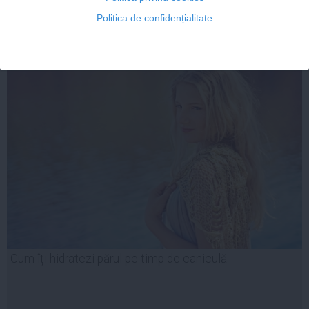
Politica de confidențialitate
FEMINIS.RO
Cum îți hidratezi părul pe timp de caniculă