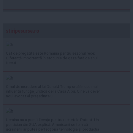
stiripesurse.ro
Cât de pregătită este România pentru sezonul rece:
Diferență importantă în stocurile de gaze față de anul
trecut
Omul de încredere al lui Donald Trump urcă în cea mai
influentă funcție juridică de la Casa Albă. Cine va deveni
noul avocat al președintelui
Ucraina nu a primit licența pentru rachetele Patriot. Un
politician din SUA explică: Americanii se tem că
ucrainenii ar putea perfecționa tehnologia și producția