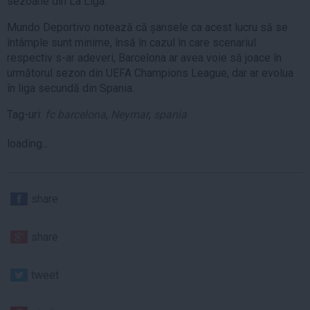
sezoane din La Liga.
Mundo Deportivo notează că șansele ca acest lucru să se
întâmple sunt minime, însă în cazul în care scenariul
respectiv s-ar adeveri, Barcelona ar avea voie să joace în
următorul sezon din UEFA Champions League, dar ar evolua
în liga secundă din Spania.
Tag-uri:
fc barcelona
,
Neymar
,
spania
loading...
share
share
tweet