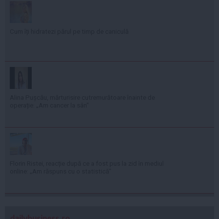
Cum îți hidratezi părul pe timp de caniculă
Alina Pușcău, mărturisire cutremurătoare înainte de
operație: „Am cancer la sân”
Florin Ristei, reacție după ce a fost pus la zid în mediul
online: „Am răspuns cu o statistică”
dailybusiness.ro