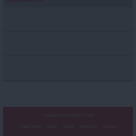
Copyright ©2013 OBIECTIV.info
Toate Ştirile
Autori
Taguri
Hartă site
Contact