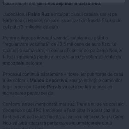
Locul său a fost luat de
Josep Maria Bartomeu.
Auto
Sport
Judecătorul
Pablo Ruz
a inculpat clubul catalan, dar şi pe
Bartomeu și Rossel, pe care i-a acuzat de fraudă fiscală de
Handbal
cel puțin 3 milioane de euro.
Box
Pentru a îngropa întregul scandal, catalanii au plătit o
Baschet
”regularizare voluntară” de 13,5 milioane de euro fiscului
spaniol, o sumă care, în opinia oficialilor de pe Camp Nou, ar
Tenis
fi fost suficientă pentru a acoperi orice probleme legate de
Alte sporturi
impozitele datorate.
Life
Procesul continuă săptămâna viitoare, iar publicația de casă
Funny
a Barcelonei,
Mundo Deportivo
, anunță intențiile oamenilor
legii: procurorul
Jose Perals
va cere pedepse mari cu
Travel
închisoarea pentru cei doi.
Stil de viata
Conform sursei menționată mai sus, Perals nu se va opri aici:
deoarece clubul FC Barcelona a fost citat în acest caz și a
fost acuzat de fraudă fiscală, el va cere ca trupa de pe Camp
Nou să aibă interzisă participarea în următoarele două