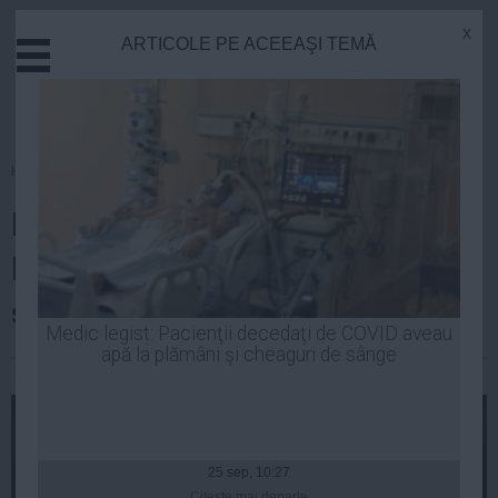
x
ARTICOLE PE ACEEAŞI TEMĂ
Actual
Economie
Justitie
Externe
Homepage
»
Fotbal
Educatie
Barcelona ar putea fi
Sanatate
Stiinta
RETROGRADATĂ în Liga a doua
Tehnologie
spaniolă
Cultura
Medic legist: Pacienţii decedaţi de COVID aveau
apă la plămâni şi cheaguri de sânge
Mediu
Luiza Popa
| 16 mar, 09:19
Life
Politica
Guvern
25 sep, 10:27
Citeşte mai departe