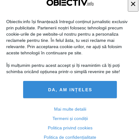
×
Obiectiv.info își finanțează întregul conținut jurnalistic exclusiv
prin publicitate. Partenerii noștri folosesc tehnologii precum
Citeşte mai departe
cookie-urile de pe website-ul nostru pentru a personaliza
reclamele pentru tine. În felul ăsta, tu vezi reclame mai
relevante. Prin acceptarea cookie-urilor, ne ajuți să folosim
COMENTARII
aceste tehnologii în continuare pe site.
ADAUGA UN
Îți mulțumim pentru acest accept și îți reamintim că îți poți
COMENTARIU NOU
schimba oricând opțiunea printr-o simplă revenire pe site!
DA, AM INȚELES
ARTICOLE PE ACEEAŞI TEMĂ
Mai multe detalii
Termeni și condiții
Politica privind cookies
Politica de confidențialitate