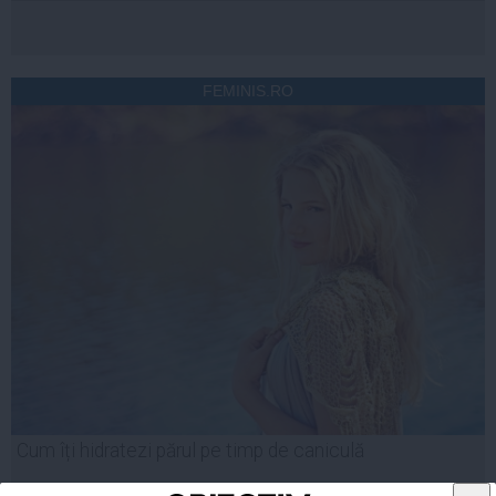
FEMINIS.RO
Cum îți hidratezi părul pe timp de caniculă