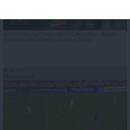
Semifinale Liga Campionilor: FC Barcelona - Bayern
Munchen, Real Madrid - Juventus Torino
24 apr, 14:06
Citeşte mai departe