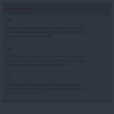
stiripesurse.ro
Situatia s-a împuțit rău de tot în București și în zonele
limitrofe: Oamenii ies la protest în fața Gărzii de Mediu,
din cauza mirosului insuportabil
VIDEO Ministerul Sănătății, reacție virulentă, după ce o
ambulanță a fost atacată de oameni cu bâte și topoare:
Totul a pornit de la mesaje false pe TikTok
Pe Polymarket un candidat s-a detașat clar pentru
funcția de prim-ministru al României: Actualul ministru
de Finanțe are 48% șanse