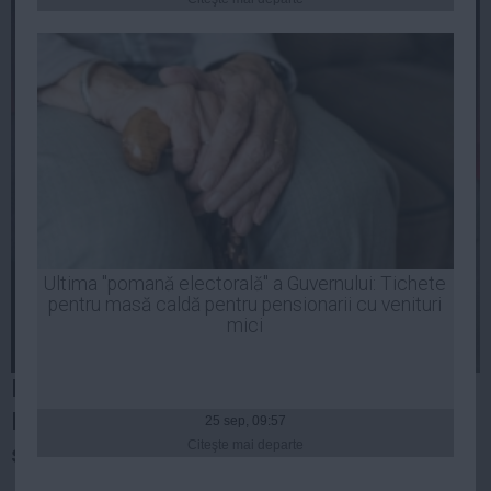
Presedintie
USL
PSD
PNL
PDL
PPDD
UDMR
PMP
Administraţie Publică
Ultima "pomană electorală" a Guvernului: Tichete
Economie
pentru masă caldă pentru pensionarii cu venituri
mici
Finante
Energie
In ultima perioada s-a zvonit ca Bianca
Imobiliare
Dragusanu ar fi insarcinata cu Victor Slav,
25 sep, 09:57
Companii
Citeşte mai departe
scrie
Wowbiz.ro
.
Turism