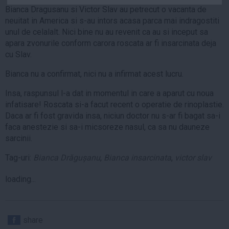
Auto
Bianca Dragusanu si Victor Slav au petrecut o vacanta de
neuitat in America si s-au intors acasa parca mai indragostiti
Sport
unul de celalalt. Nici bine nu au revenit ca au si inceput sa
apara zvonurile conform carora roscata ar fi insarcinata deja
Handbal
cu Slav.
Box
Bianca nu a confirmat, nici nu a infirmat acest lucru.
Baschet
Tenis
Insa, raspunsul l-a dat in momentul in care a aparut cu noua
infatisare! Roscata si-a facut recent o operatie de rinoplastie.
Alte sporturi
Daca ar fi fost gravida insa, niciun doctor nu s-ar fi bagat sa-i
Life
faca anestezie si sa-i micsoreze nasul, ca sa nu dauneze
sarcinii.
Funny
Travel
Tag-uri:
Bianca Drăgușanu
,
Bianca insarcinata
,
victor slav
Stil de viata
loading...
share