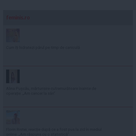
feminis.ro
Cum îți hidratezi părul pe timp de caniculă
Alina Pușcău, mărturisire cutremurătoare înainte de
operație: „Am cancer la sân”
Florin Ristei, reacție după ce a fost pus la zid în mediul
online: „Am răspuns cu o statistică”