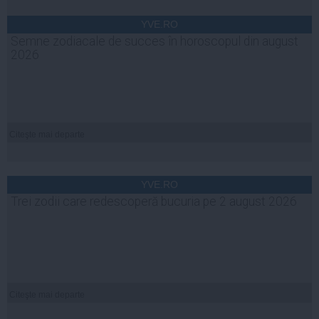
YVE.RO
Semne zodiacale de succes în horoscopul din august
2026
Citeşte mai departe
YVE.RO
Trei zodii care redescoperă bucuria pe 2 august 2026
Citeşte mai departe