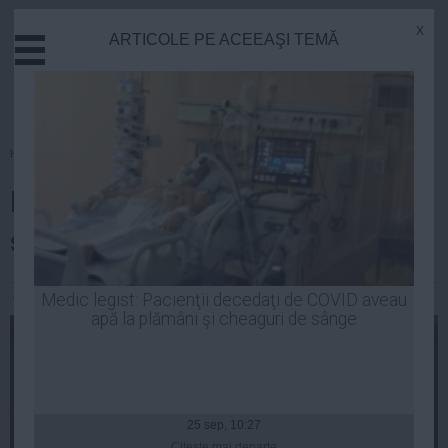
x
ARTICOLE PE ACEEAŞI TEMĂ
Actual
Economie
Justitie
Externe
Homepage
»
Life
Educatie
Bianca Drăguşanu nu avea cum
Sanatate
Stiinta
să rămână GRAVIDĂ acum!
Tehnologie
Cultura
Andreea Mihai
| 04 feb, 19:25
Medic legist: Pacienţii decedaţi de COVID aveau
apă la plămâni şi cheaguri de sânge
Mediu
Life
Politica
Guvern
25 sep, 10:27
Citeşte mai departe