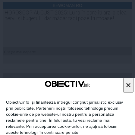
BEWOMAN.RO
HOROSCOP AUGUST 2025: Luna în care îți arzi pielea,
nervii și bugetul… dar măcar faci poze frumoase!
Citeşte mai departe
2
COMENTARII
×
ADAUGA UN
COMENTARIU NOU
Obiectiv.info își finanțează întregul conținut jurnalistic exclusiv
prin publicitate. Partenerii noștri folosesc tehnologii precum
02 apr, 06:39
cookie-urile de pe website-ul nostru pentru a personaliza
reclamele pentru tine. În felul ăsta, tu vezi reclame mai
relevante. Prin acceptarea cookie-urilor, ne ajuți să folosim
aceste tehnologii în continuare pe site.