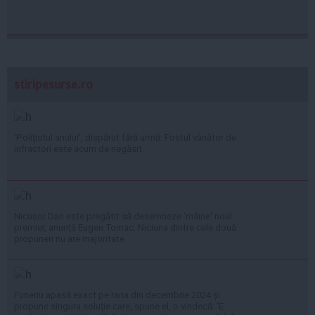
stiripesurse.ro
'Polițistul anului', dispărut fără urmă: Fostul vânător de
infractori este acum de negăsit
Nicușor Dan este pregătit să desemneze 'mâine' noul
premier, anunță Eugen Tomac: Niciuna dintre cele două
propuneri nu are majoritate
Funeriu apasă exact pe rana din decembrie 2024 și
propune singura soluție care, spune el, o vindecă: 'E