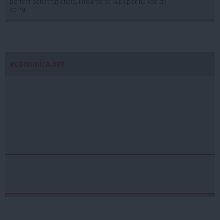
perfect constituțională, întoarcerea la popor, nu văd de
ce nu'
economica.net