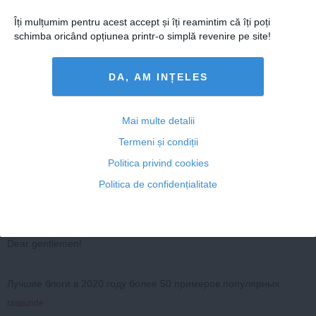
RiomondGem
Îți mulțumim pentru acest accept și îți reamintim că îți poți
Топ 50 самых влиятельных блогеров в мире
schimba oricând opțiunea printr-o simplă revenire pe site!
Systematically visiting the four hands massage for clients, you guar
antee himself excellent sexual relaxation.
Sensitive touch rasprekrasnoy girls will flow through your body, dipp
DA, AM INȚELES
ing in depth boundless the ocean pleasure. In the quiet slip, donatin
g your skin kisses, prelestress envelops the warmth of one's body.
You will be surprised at, which sea bliss today it is possible to feel fr
Mai multe detalii
omnude massage in Midtown.
In school sensual massage women will hold erotic 4hands massag
Termeni și condiții
e. Similar swedish massage, as in principle, and relaxation, influenc
es on some area human body, this give a chance male gain strengt
Politica privind cookies
h.
Politica de confidențialitate
The energy massage inSoho it today skill give away bliss. The Soa
py massage - on the influence on clients is meant practically unlimit
ed available opportunities actions on bodily, and consequently, and
psychoemotional state of health friends.
Dear gentlemen!
Лучшие блоги в 2020 году более 50 примеров популярных
raspunde