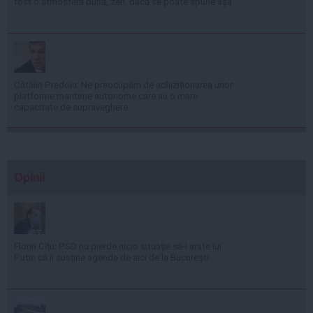
fost o atmosferă bună, zen, dacă se poate spune așa
Cătălin Predoiu: Ne preocupăm de achiziționarea unor
platforme maritime autonome care au o mare
capacitate de supraveghere
Opinii
Florin Cîţu: PSD nu pierde nicio situaţie să-i arate lui
Putin că îi susţine agenda de aici de la Bucureşti