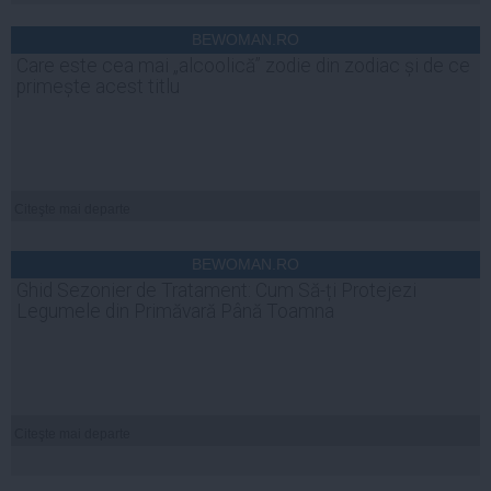
BEWOMAN.RO
Care este cea mai „alcoolică” zodie din zodiac și de ce
primește acest titlu
Citeşte mai departe
BEWOMAN.RO
Ghid Sezonier de Tratament: Cum Să-ți Protejezi
Legumele din Primăvară Până Toamna
Citeşte mai departe