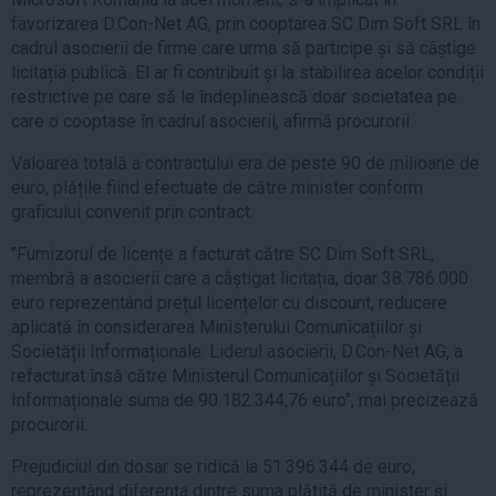
favorizarea D.Con-Net AG, prin cooptarea SC Dim Soft SRL în
cadrul asocierii de firme care urma să participe și să câștige
licitația publică. El ar fi contribuit și la stabilirea acelor condiții
restrictive pe care să le îndeplinească doar societatea pe
care o cooptase în cadrul asocierii, afirmă procurorii.
Valoarea totală a contractului era de peste 90 de milioane de
euro, plățile fiind efectuate de către minister conform
graficului convenit prin contract.
"Furnizorul de licențe a facturat către SC Dim Soft SRL,
membră a asocierii care a câștigat licitația, doar 38.786.000
euro reprezentând prețul licențelor cu discount, reducere
aplicată în considerarea Ministerului Comunicațiilor și
Societății Informaționale. Liderul asocierii, D.Con-Net AG, a
refacturat însă către Ministerul Comunicațiilor și Societății
Informaționale suma de 90.182.344,76 euro", mai precizează
procurorii.
Prejudiciul din dosar se ridică la 51.396.344 de euro,
reprezentând diferența dintre suma plătită de minister și