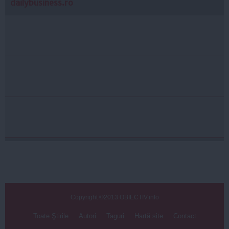
dailybusiness.ro
Copyright ©2013 OBIECTIV.info
Toate Ştirile
Autori
Taguri
Hartă site
Contact