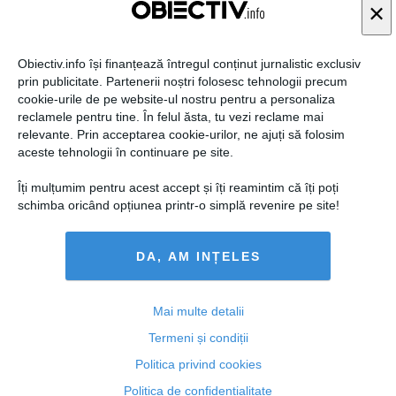
×
STIRIDESPORT.RO
Obiectiv.info își finanțează întregul conținut jurnalistic exclusiv
prin publicitate. Partenerii noștri folosesc tehnologii precum
cookie-urile de pe website-ul nostru pentru a personaliza
reclamele pentru tine. În felul ăsta, tu vezi reclame mai
relevante. Prin acceptarea cookie-urilor, ne ajuți să folosim
Citeşte mai departe
aceste tehnologii în continuare pe site.
Îți mulțumim pentru acest accept și îți reamintim că îți poți
schimba oricând opțiunea printr-o simplă revenire pe site!
ROMANIATV.NET
DA, AM INȚELES
Mai multe detalii
Citeşte mai departe
Termeni și condiții
Politica privind cookies
Politica de confidențialitate