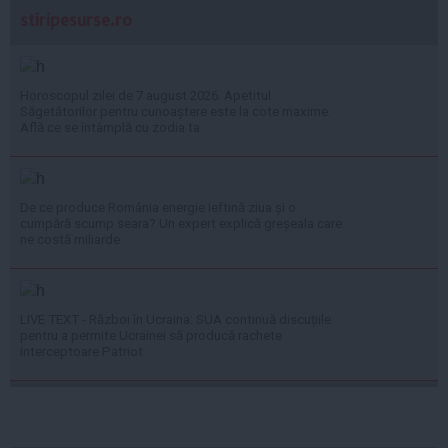
stiripesurse.ro
Horoscopul zilei de 7 august 2026. Apetitul
Săgetătorilor pentru cunoaștere este la cote maxime.
Află ce se întâmplă cu zodia ta
De ce produce România energie ieftină ziua și o
cumpără scump seara? Un expert explică greșeala care
ne costă miliarde
LIVE TEXT - Război în Ucraina: SUA continuă discuțiile
pentru a permite Ucrainei să producă rachete
interceptoare Patriot