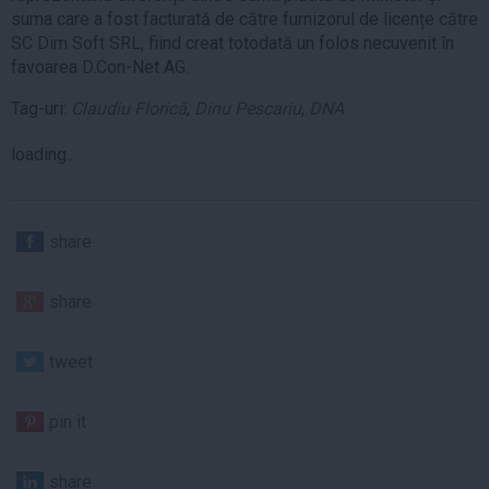
suma care a fost facturată de către furnizorul de licențe către
SC Dim Soft SRL, fiind creat totodată un folos necuvenit în
favoarea D.Con-Net AG.
Tag-uri:
Claudiu Florică
,
Dinu Pescariu
,
DNA
loading...
share
share
tweet
pin it
share