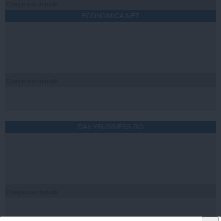
Citeşte mai departe
ECONOMICA.NET
Citeşte mai departe
DAILYBUSINESS.RO
Citeşte mai departe