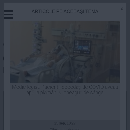
x
ARTICOLE PE ACEEAŞI TEMĂ
Actual
Economie
Justitie
Externe
Homepage
»
Actual
Educatie
Claudiu Florică și Dinu Pescariu,
Sanatate
Stiinta
la DNA
Tehnologie
Cultura
| 19 sep, 11:50
Medic legist: Pacienţii decedaţi de COVID aveau
apă la plămâni şi cheaguri de sânge
Mediu
Life
Politica
Guvern
25 sep, 10:27
Citeşte mai departe