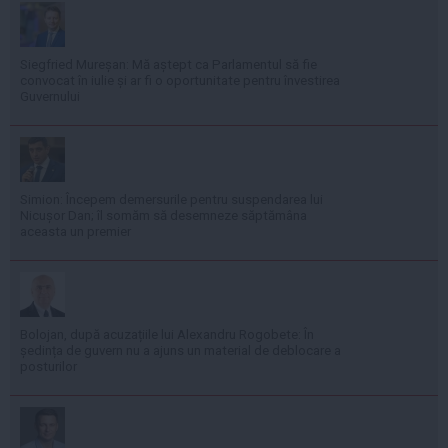
Siegfried Mureșan: Mă aștept ca Parlamentul să fie
convocat în iulie și ar fi o oportunitate pentru învestirea
Guvernului
Simion: Începem demersurile pentru suspendarea lui
Nicușor Dan; îl somăm să desemneze săptămâna
aceasta un premier
Bolojan, după acuzațiile lui Alexandru Rogobete: În
ședința de guvern nu a ajuns un material de deblocare a
posturilor