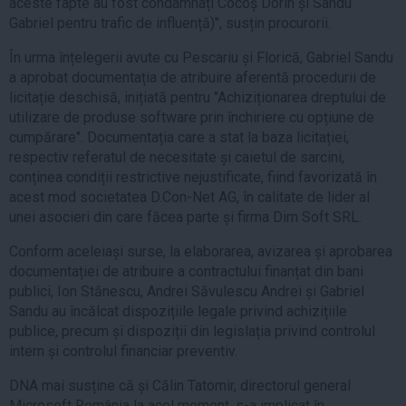
aceste fapte au fost condamnați Cocoș Dorin și Sandu
Gabriel pentru trafic de influență)", susțin procurorii.
În urma înțelegerii avute cu Pescariu și Florică, Gabriel Sandu
a aprobat documentația de atribuire aferentă procedurii de
licitație deschisă, inițiată pentru "Achiziționarea dreptului de
utilizare de produse software prin închiriere cu opțiune de
cumpărare". Documentația care a stat la baza licitației,
respectiv referatul de necesitate și caietul de sarcini,
conținea condiții restrictive nejustificate, fiind favorizată în
acest mod societatea D.Con-Net AG, în calitate de lider al
unei asocieri din care făcea parte și firma Dim Soft SRL.
Conform aceleiași surse, la elaborarea, avizarea și aprobarea
documentației de atribuire a contractului finanțat din bani
publici, Ion Stănescu, Andrei Săvulescu Andrei și Gabriel
Sandu au încălcat dispozițiile legale privind achizițiile
publice, precum și dispoziții din legislația privind controlul
intern și controlul financiar preventiv.
DNA mai susține că și Călin Tatomir, directorul general
Microsoft România la acel moment, s-a implicat în