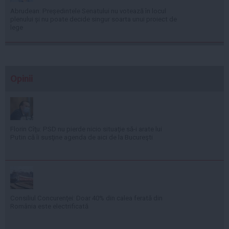
Abrudean: Președintele Senatului nu votează în locul
plenului și nu poate decide singur soarta unui proiect de
lege
Opinii
Florin Cîţu: PSD nu pierde nicio situaţie să-i arate lui
Putin că îi susţine agenda de aici de la Bucureşti
Consiliul Concurenţei: Doar 40% din calea ferată din
România este electrificată