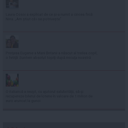
Laura Cosoi a explicat de ce și-a numit a cincea fiică
Nina. „Am știut că i se potrivește”
Prinţesa Eugenie a Marii Britanii a născut al treilea copil,
o fetiţă: Suntem absolut topiţi după micuţa noastră
O italiancă a reuşit, cu ajutorul salubrităţii, să-şi
recupereze biletul de loterie în valoare de 1 milion de
euro aruncat la gunoi