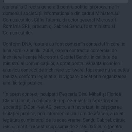
Andrei Săvulescu, consilier asistent, respectiv director
Auto
general la Direcția generală pentru politici și programe în
domeniul societății informaționale din cadrul Ministerului
Sport
Comunicațiilor, Călin Tatomir, director general Microsoft
Handbal
România SRL, precum și Gabriel Sandu, fost ministru al
Comunicațiilor.
Box
Baschet
Conform DNA, faptele au fost comise în contextul în care, în
luna aprilie a anului 2009, expira contractul comercial de
Tenis
închiriere licențe Microsoft. Gabriel Sandu, în calitate de
Alte sporturi
ministru al Comunicațiilor, a optat pentru varianta încheierii
Life
unui nou contract de închiriere software, fapt care nu se putea
realiza, conform legislației în vigoare, decât prin organizarea
Funny
unei licitații publice.
Travel
"În acest context, inculpații Pescariu Dinu Mihail și Florică
Stil de viata
Claudiu Ionuț, în calitate de reprezentanți în fapt/drept ai
societății D.Con-Net AG, pentru a fi favorizați în câștigarea
licitației publice, prin intermediul unui om de afaceri, au luat
legătura cu ministrul de la acea vreme, Sandu Gabriel, căruia
i-au și plătit în acest scop suma de 2.196.035 euro (pentru