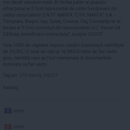
mic decât valoarea reală. Al doilea palier al grupului
infracţional ar fi fost reprezentat de către funcţionarii din
cadrul sucursalelor S.N.T.F. MARFĂ ”C.F.R. MARFĂ” S.A. -
Timişoara, Braşov, Iaşi, Galaţi, Craiova, Cluj, Constanţa iar al
treilea ar fi fost constituit din reprezentanţii S.C. Remat SA
Călăraşi, beneficiara contractului", susţine DIICOT.
Cele 2450 de vagoane supuse casării însumează cantităţile
de 35.002,12 tone de oţel şi 16.584,50 tone de fier vechi
greu, cantităţi care au fost menţionate în documentele
încheiate ca fier vechi.
Tag-uri:
CFR Marfă
,
DIICOT
loading...
share
share