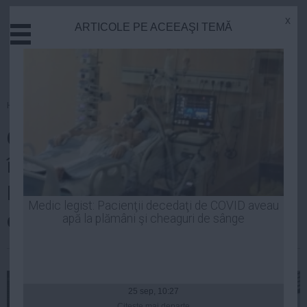
x
ARTICOLE PE ACEEAŞI TEMĂ
Actual
Economie
Justitie
Externe
Homepage
»
Actual
Educatie
Conducerea CFR Marfă, vizată
Sanatate
Stiinta
într-un dosar DIICOT.
Tehnologie
Prejudiciul, peste şase milioane
Cultura
Medic legist: Pacienţii decedaţi de COVID aveau
de euro
apă la plămâni şi cheaguri de sânge
Mediu
Life
| 03 mai, 09:40
Politica
Guvern
25 sep, 10:27
Citeşte mai departe