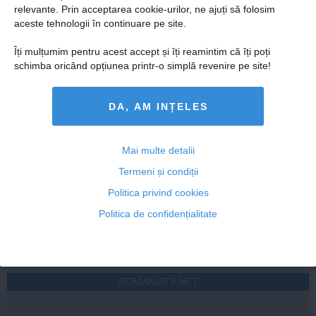
relevante. Prin acceptarea cookie-urilor, ne ajuți să folosim
aceste tehnologii în continuare pe site.
Îți mulțumim pentru acest accept și îți reamintim că îți poți
schimba oricând opțiunea printr-o simplă revenire pe site!
Citeşte mai departe
DA, AM INȚELES
STIRIDESPORT.RO
Mai multe detalii
Termeni și condiții
Politica privind cookies
Politica de confidențialitate
Citeşte mai departe
ROMANIATV.NET