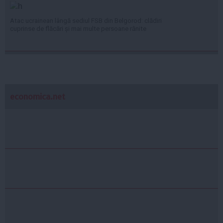
Atac ucrainean lângă sediul FSB din Belgorod: clădiri
cuprinse de flăcări și mai multe persoane rănite
economica.net