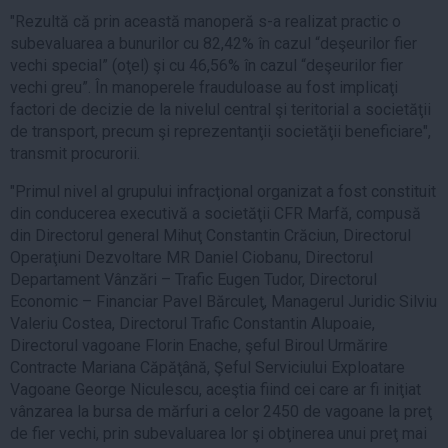
"Rezultă că prin această manoperă s-a realizat practic o
subevaluarea a bunurilor cu 82,42% în cazul “deşeurilor fier
vechi special” (oţel) şi cu 46,56% în cazul “deşeurilor fier
vechi greu”. În manoperele frauduloase au fost implicaţi
factori de decizie de la nivelul central şi teritorial a societăţii
de transport, precum şi reprezentanţii societăţii beneficiare",
transmit procurorii.
"Primul nivel al grupului infracţional organizat a fost constituit
din conducerea executivă a societăţii CFR Marfă, compusă
din Directorul general Mihuţ Constantin Crăciun, Directorul
Operaţiuni Dezvoltare MR Daniel Ciobanu, Directorul
Departament Vânzări – Trafic Eugen Tudor, Directorul
Economic – Financiar Pavel Bărculeţ, Managerul Juridic Silviu
Valeriu Costea, Directorul Trafic Constantin Alupoaie,
Directorul vagoane Florin Enache, şeful Biroul Urmărire
Contracte Mariana Căpăţână, Şeful Serviciului Exploatare
Vagoane George Niculescu, aceştia fiind cei care ar fi iniţiat
vânzarea la bursa de mărfuri a celor 2450 de vagoane la preţ
de fier vechi, prin subevaluarea lor şi obţinerea unui preţ mai