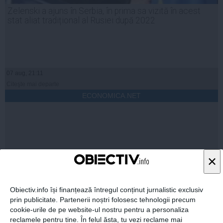
Zelenski a ajuns în Serbia, în prima sa vizită în acest
stat aliat tradițional al Rusiei după 2022
07 aug, 21:11
Citeşte mai departe
ECONOMICA.NET
×
Citeşte mai departe
Obiectiv.info își finanțează întregul conținut jurnalistic exclusiv
prin publicitate. Partenerii noștri folosesc tehnologii precum
DAILYBUSINESS.RO
cookie-urile de pe website-ul nostru pentru a personaliza
reclamele pentru tine. În felul ăsta, tu vezi reclame mai