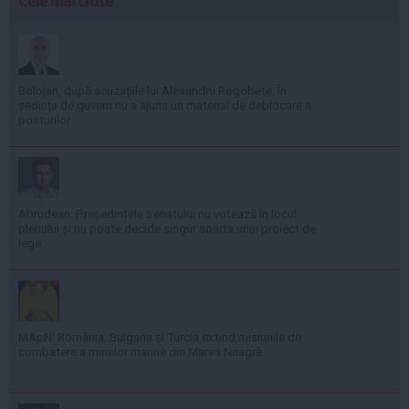
Cele mai citite
Bolojan, după acuzațiile lui Alexandru Rogobete: În
ședința de guvern nu a ajuns un material de deblocare a
posturilor
Abrudean: Președintele Senatului nu votează în locul
plenului și nu poate decide singur soarta unui proiect de
lege
MApN: România, Bulgaria și Turcia extind misiunile de
combatere a minelor marine din Marea Neagră