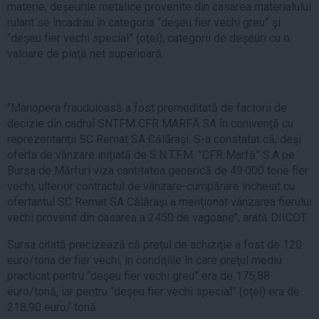
materie, deşeurile metalice provenite din casarea materialului
rulant se încadrau în categoria “deşeu fier vechi greu” şi
“deşeu fier vechi special” (oţel), categorii de deşeuri cu o
valoare de piaţă net superioară.
"Manopera frauduloasă a fost premeditată de factorii de
decizie din cadrul SNTFM CFR MARFĂ SA în conivenţă cu
reprezentanţii SC Remat SA Călăraşi. S-a constatat că, deşi
oferta de vânzare iniţiată de S.N.T.F.M. ”CFR Marfă” S.A pe
Bursa de Mărfuri viza cantitatea generică de 49.000 tone fier
vechi, ulterior contractul de vânzare-cumpărare încheiat cu
ofertantul SC Remat SA Călăraşi a menţionat vânzarea fierului
vechi provenit din casarea a 2450 de vagoane", arată DIICOT.
Sursa citată precizează că preţul de achiziţie a fost de 120
euro/tona de fier vechi, în condiţiile în care preţul mediu
practicat pentru “deşeu fier vechi greu” era de 175,88
euro/tonă, iar pentru “deşeu fier vechi special” (oţel) era de
218,90 euro/ tonă.