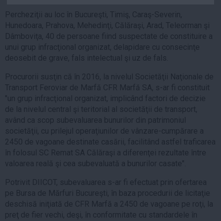
Auto
Percheziţii au loc în Bucureşti, Timiş, Caraş-Severin,
Sport
Hunedoara, Prahova, Mehedinţi, Călăraşi, Arad, Teleorman şi
Dâmboviţa, 40 de persoane fiind suspectate de constituire a
Handbal
unui grup infracţional organizat, delapidare cu consecinţe
deosebit de grave, fals intelectual şi uz de fals.
Box
Baschet
Procurorii susţin că în 2016, la nivelul Societăţii Naţionale de
Transport Feroviar de Marfă CFR Marfă SA, s-ar fi constituit
Tenis
"un grup infracţional organizat, implicând factori de decizie
Alte sporturi
de la nivelul central şi teritorial al societăţii de transport,
Life
având ca scop subevaluarea bunurilor din patrimoniul
societăţii, cu prilejul operaţiunilor de vânzare-cumpărare a
Funny
2450 de vagoane destinate casării, facilitând astfel traficarea
Travel
în folosul SC Remat SA Călăraşi a diferenţei rezultate între
valoarea reală şi cea subevaluată a bunurilor casate".
Stil de viata
Potrivit DIICOT, subevaluarea s-ar fi efectuat prin ofertarea
pe Bursa de Mărfuri Bucureşti, în baza procedurii de licitaţie
deschisă iniţiată de CFR Marfă a 2450 de vagoane pe roţi, la
preţ de fier vechi, deşi, în conformitate cu standardele în