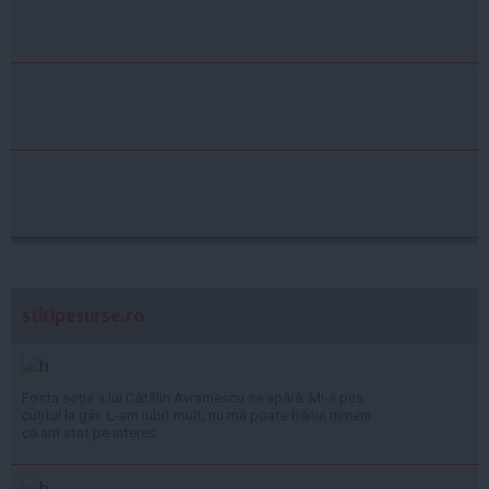
stiripesurse.ro
Fosta soție a lui Cătălin Avramescu se apără: Mi-a pus
cuțitul la gât. L-am iubit mult, nu mă poate bănui nimeni
că am stat pe interes