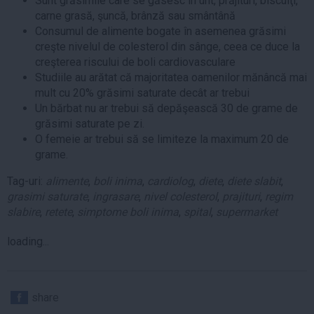
Sunt grăsimile care se găsesc în unt, prăjituri, biscuiţi,
carne grasă, şuncă, brânză sau smântână
Consumul de alimente bogate în asemenea grăsimi
creşte nivelul de colesterol din sânge, ceea ce duce la
creşterea riscului de boli cardiovasculare
Studiile au arătat că majoritatea oamenilor mănâncă mai
mult cu 20% grăsimi saturate decât ar trebui
Un bărbat nu ar trebui să depăşească 30 de grame de
grăsimi saturate pe zi.
O femeie ar trebui să se limiteze la maximum 20 de
grame.
Tag-uri:
alimente
,
boli inima
,
cardiolog
,
diete
,
diete slabit
,
grasimi saturate
,
ingrasare
,
nivel colesterol
,
prajituri
,
regim
slabire
,
retete
,
simptome boli inima
,
spital
,
supermarket
loading...
share