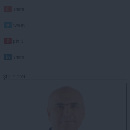
share
tweet
pin it
share
Ştirile orei