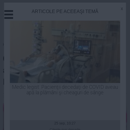
x
ARTICOLE PE ACEEAŞI TEMĂ
Actual
Economie
Justitie
Externe
Homepage
»
Sanatate
Educatie
Credeai că grăsimile din
Sanatate
Stiinta
alimente duc la boli de inimă?
Tehnologie
Mitul a fost dărâmat
Cultura
Medic legist: Pacienţii decedaţi de COVID aveau
apă la plămâni şi cheaguri de sânge
Mediu
Laurentiu Panait
| 23 oct, 2013
Life
Politica
Guvern
25 sep, 10:27
Citeşte mai departe