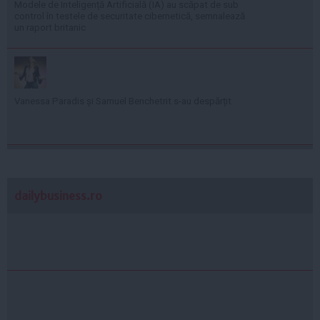
Modele de Inteligență Artificială (IA) au scăpat de sub
control în testele de securitate cibernetică, semnalează
un raport britanic
Vanessa Paradis și Samuel Benchetrit s-au despărțit
dailybusiness.ro