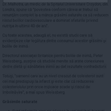
Dr. Malhotra, un medic de la Spitalul Universitare Croydon, din
Auto
Londra, spune că "povestea conform căreia ar trebui să
Sport
renunţăm complet la a mânca grăsimi saturate ca să reducem
riscul bolilor cardiovasculare a dominat sfaturile privind
Handbal
nutriţia în ultimii 40 de ani".
Box
Cu toate acestea, adaugă el, nu există studii care să
Baschet
evidenţieze clar legătura dintre consumul acestor grăsimi şi
Tenis
bolile de inimă.
Alte sporturi
Directorul asociaţiei britanice pentru bolile de inimă, Peter
Life
Weissberg, susţine că studiile menite să arate conexiunea
dintre dietă şi sănătatea inimii au dat rezultate contradictorii.
Funny
Totuşi, "oamenii care au un nivel crescut de colesterol sunt
Travel
cei mai predispuşi la infarct şi este clar că reducerea
Stil de viata
colesterolului prin orice mijloace scade şi riscul de
îmbolnăvire", a mai spus Weissberg.
Grăsimile saturate