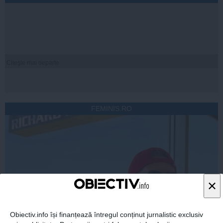
Citeşte mai departe
FEMINIS.RO
×
Obiectiv.info își finanțează întregul conținut jurnalistic exclusiv