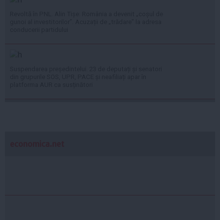
Revoltă în PNL. Alin Tișe: România a devenit „coșul de
gunoi al investitorilor”. Acuzații de „trădare” la adresa
conducerii partidului
Suspendarea președintelui. 23 de deputați și senatori
din grupurile SOS, UPR, PACE și neafiliați apar în
platforma AUR ca susținători
economica.net