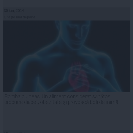
30 ian, 2014
Citeşte mai departe
Bomba cu ceas: Un aliment considerat sănătos
produce diabet, obezitate şi provoacă boli de inimă