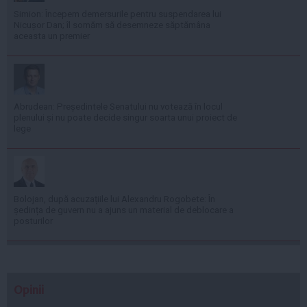
Simion: Începem demersurile pentru suspendarea lui
Nicușor Dan; îl somăm să desemneze săptămâna
aceasta un premier
Abrudean: Președintele Senatului nu votează în locul
plenului și nu poate decide singur soarta unui proiect de
lege
Bolojan, după acuzațiile lui Alexandru Rogobete: În
ședința de guvern nu a ajuns un material de deblocare a
posturilor
Opinii