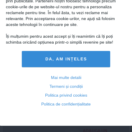
prin publicitate. Partenerii noștri folosesc tehnologii precum
cookie-urile de pe website-ul nostru pentru a personaliza
reclamele pentru tine. În felul ăsta, tu vezi reclame mai
relevante. Prin acceptarea cookie-urilor, ne ajuți să folosim
aceste tehnologii în continuare pe site.
Îți mulțumim pentru acest accept și îți reamintim că îți poți
schimba oricând opțiunea printr-o simplă revenire pe site!
Florin Ristei, reacție după ce a fost pus la zid în mediul
DA, AM INȚELES
online: „Am răspuns cu o statistică”
Mai multe detalii
Termeni și condiții
Politica privind cookies
Citeşte mai departe
Politica de confidențialitate
COMENTARII
ADAUGA UN