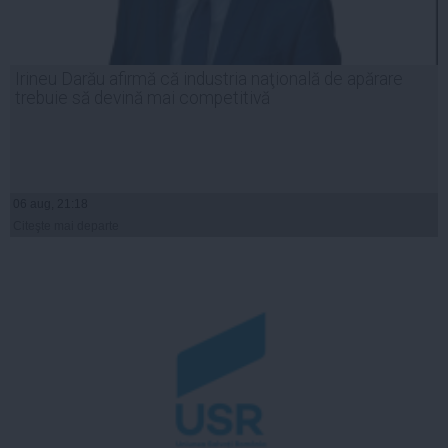
Irineu Darău afirmă că industria naţională de apărare
trebuie să devină mai competitivă
06 aug, 21:18
Citeşte mai departe