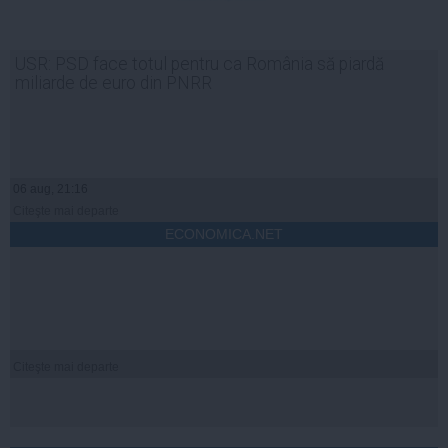
USR: PSD face totul pentru ca România să piardă
miliarde de euro din PNRR
06 aug, 21:16
Citeşte mai departe
ECONOMICA.NET
Citeşte mai departe