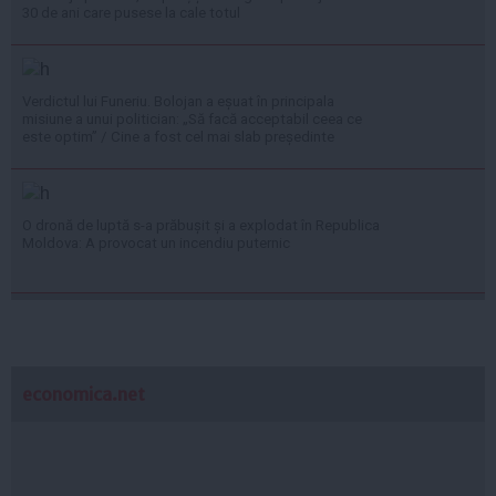
30 de ani care pusese la cale totul
Verdictul lui Funeriu. Bolojan a eșuat în principala
misiune a unui politician: „Să facă acceptabil ceea ce
este optim” / Cine a fost cel mai slab președinte
O dronă de luptă s-a prăbușit și a explodat în Republica
Moldova: A provocat un incendiu puternic
economica.net