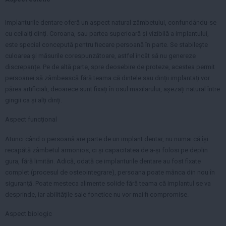
Implanturile dentare oferă un aspect natural zâmbetului, confundându-se
cu ceilalți dinți. Coroana, sau partea superioară și vizibilă a implantului,
este special concepută pentru fiecare persoană în parte. Se stabilește
culoarea și măsurile corespunzătoare, astfel încât să nu genereze
discrepanțe. Pe de altă parte, spre deosebire de proteze, acestea permit
persoanei să zâmbească fără teama că dintele sau dinții implantați vor
părea artificiali, deoarece sunt fixați în osul maxilarului, așezați natural între
gingii ca și alți dinți.
Aspect funcțional
Atunci când o persoană are parte de un implant dentar, nu numai că își
recapătă zâmbetul armonios, ci și capacitatea de a-și folosi pe deplin
gura, fără limitări. Adică, odată ce implanturile dentare au fost fixate
complet (procesul de osteointegrare), persoana poate mânca din nou în
siguranță. Poate mesteca alimente solide fără teama că implantul se va
desprinde, iar abilitățile sale fonetice nu vor mai fi compromise.
Aspect biologic