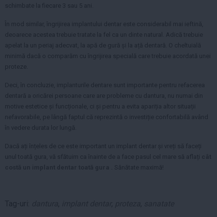
schimbate la fiecare 3 sau 5 ani.
În mod similar, îngrijirea implantului dentar este considerabil mai ieftină,
deoarece acestea trebuie tratate la fel ca un dinte natural. Adică trebuie
apelat la un periaj adecvat, la apă de gură și la ață dentară. O cheltuială
minimă dacă o comparăm cu îngrijirea specială care trebuie acordată unei
proteze.
Deci, în concluzie, implanturile dentare sunt importante pentru refacerea
dentară a oricărei persoane care are probleme cu dantura, nu numai din
motive estetice și funcționale, ci și pentru a evita apariția altor situații
nefavorabile, pe lângă faptul că reprezintă o investiție confortabilă având
în vedere durata lor lungă.
Dacă ați înțeles de ce este important un implant dentar și vreți să faceți
unul toată gura, vă sfătuim ca înainte de a face pasul cel mare să aflați
cât
costă un implant dentar toată gura
.
Sănătate maximă!
Tag-uri:
dantura
,
implant dentar
,
proteza
,
sanatate