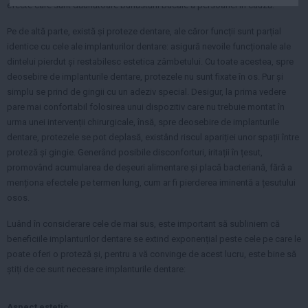
efecte care sunt dăunătoare bunăstării bucale a persoanei în cauză.
Auto
Sport
Pe de altă parte, există și proteze dentare, ale căror funcții sunt parțial
identice cu cele ale implanturilor dentare: asigură nevoile funcționale ale
Handbal
dintelui pierdut și restabilesc estetica zâmbetului. Cu toate acestea, spre
deosebire de implanturile dentare, protezele nu sunt fixate în os. Pur și
Box
simplu se prind de gingii cu un adeziv special. Desigur, la prima vedere
Baschet
pare mai confortabil folosirea unui dispozitiv care nu trebuie montat în
Tenis
urma unei intervenții chirurgicale, însă, spre deosebire de implanturile
dentare, protezele se pot deplasă, existând riscul apariției unor spații între
Alte sporturi
proteză și gingie. Generând posibile disconforturi, iritații în țesut,
Life
promovând acumularea de deșeuri alimentare și placă bacteriană, fără a
menționa efectele pe termen lung, cum ar fi pierderea iminentă a țesutului
Funny
osos.
Travel
Luând în considerare cele de mai sus, este important să subliniem că
Stil de viata
beneficiile implanturilor dentare se extind exponențial peste cele pe care le
poate oferi o proteză și, pentru a vă convinge de acest lucru, este bine să
știți de ce sunt necesare implanturile dentare:
Aspect estetic