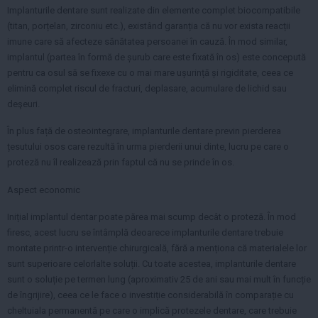
Implanturile dentare sunt realizate din elemente complet biocompatibile
(titan, porțelan, zirconiu etc.), existând garanția că nu vor exista reacții
imune care să afecteze sănătatea persoanei în cauză. În mod similar,
implantul (partea în formă de șurub care este fixată în os) este concepută
pentru ca osul să se fixexe cu o mai mare ușurință și rigiditate, ceea ce
elimină complet riscul de fracturi, deplasare, acumulare de lichid sau
deşeuri.
În plus față de osteointegrare, implanturile dentare previn pierderea
țesutului osos care rezultă în urma pierderii unui dinte, lucru pe care o
proteză nu îl realizează prin faptul că nu se prinde în os.
Aspect economic
Inițial implantul dentar poate părea mai scump decât o proteză. În mod
firesc, acest lucru se întâmplă deoarece implanturile dentare trebuie
montate printr-o intervenție chirurgicală, fără a menționa că materialele lor
sunt superioare celorlalte soluții. Cu toate acestea, implanturile dentare
sunt o soluție pe termen lung (aproximativ 25 de ani sau mai mult în funcție
de îngrijire), ceea ce le face o investiție considerabilă în comparație cu
cheltuiala permanentă pe care o implică protezele dentare, care trebuie