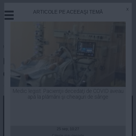
x
ARTICOLE PE ACEEAŞI TEMĂ
Actual
Economie
Justitie
Externe
Homepage
»
Educatie
De ce sunt necesare implanturi
Sanatate
Stiinta
dentare?
Tehnologie
Cultura
| 23 noi, 17:19
Medic legist: Pacienţii decedaţi de COVID aveau
apă la plămâni şi cheaguri de sânge
Mediu
Life
Politica
Guvern
25 sep, 10:27
Citeşte mai departe