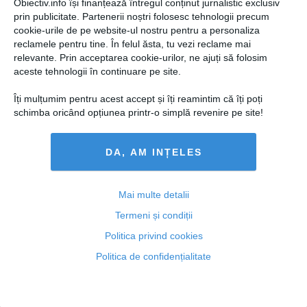
Obiectiv.info își finanțează întregul conținut jurnalistic exclusiv
prin publicitate. Partenerii noștri folosesc tehnologii precum
Citeşte mai departe
cookie-urile de pe website-ul nostru pentru a personaliza
reclamele pentru tine. În felul ăsta, tu vezi reclame mai
relevante. Prin acceptarea cookie-urilor, ne ajuți să folosim
aceste tehnologii în continuare pe site.
DAILYBUSINESS.RO
Îți mulțumim pentru acest accept și îți reamintim că îți poți
schimba oricând opțiunea printr-o simplă revenire pe site!
DA, AM INȚELES
Citeşte mai departe
Mai multe detalii
Termeni și condiții
Politica privind cookies
STIRIDESPORT.RO
Politica de confidențialitate