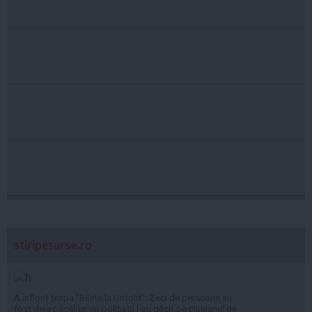
stiripesurse.ro
A înflorit țeapa ”Bilete la Untold”: Zeci de persoane au
fost deja păcălite, iar polițiștii l-au găsit pe clujeanul de