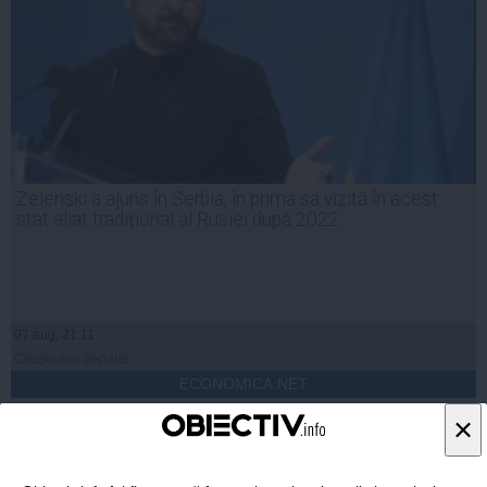
Zelenski a ajuns în Serbia, în prima sa vizită în acest
stat aliat tradițional al Rusiei după 2022
07 aug, 21:11
Citeşte mai departe
ECONOMICA.NET
×