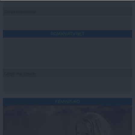
Citeşte mai departe
ROMANIATV.NET
Citeşte mai departe
FEMINIS.RO