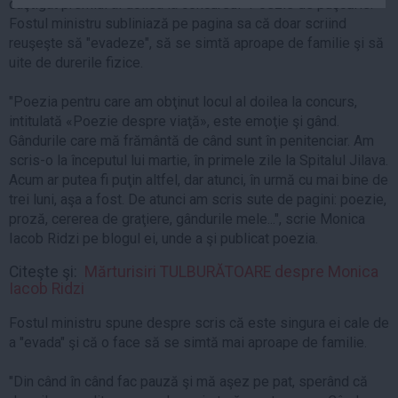
câştigat premiul al doilea la concursul "Poezie de puşcărie.
Auto
Fostul ministru subliniază pe pagina sa că doar scriind
Sport
reuşeşte să "evadeze", să se simtă aproape de familie şi să
uite de durerile fizice.
Handbal
"Poezia pentru care am obţinut locul al doilea la concurs,
Box
intitulată «Poezie despre viaţă», este emoţie şi gând.
Baschet
Gândurile care mă frământă de când sunt în penitenciar. Am
Tenis
scris-o la începutul lui martie, în primele zile la Spitalul Jilava.
Acum ar putea fi puţin altfel, dar atunci, în urmă cu mai bine de
Alte sporturi
trei luni, aşa a fost. De atunci am scris sute de pagini: poezie,
Life
proză, cererea de graţiere, gândurile mele...", scrie Monica
Iacob Ridzi pe blogul ei, unde a şi publicat poezia.
Funny
Citeşte şi:
Mărturisiri TULBURĂTOARE despre Monica
Travel
Iacob Ridzi
Stil de viata
Fostul ministru spune despre scris că este singura ei cale de
a "evada" şi că o face să se simtă mai aproape de familie.
"Din când în când fac pauză şi mă aşez pe pat, sperând că