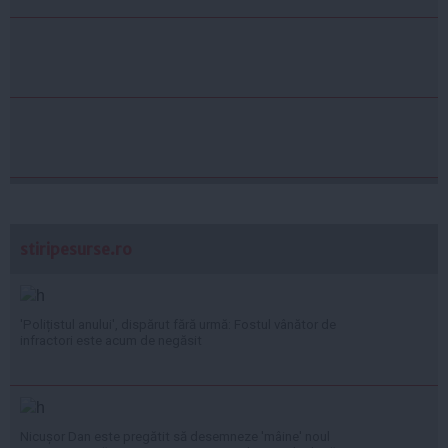
stiripesurse.ro
'Polițistul anului', dispărut fără urmă: Fostul vânător de
infractori este acum de negăsit
Nicușor Dan este pregătit să desemneze 'mâine' noul