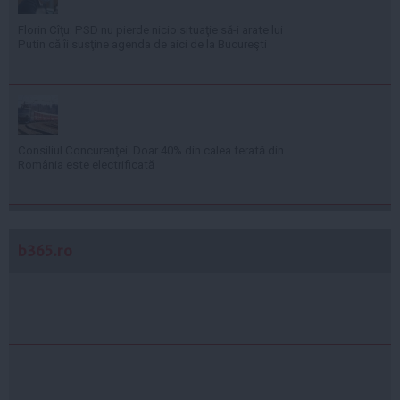
Florin Cîţu: PSD nu pierde nicio situaţie să-i arate lui
Putin că îi susţine agenda de aici de la Bucureşti
Consiliul Concurenţei: Doar 40% din calea ferată din
România este electrificată
b365.ro