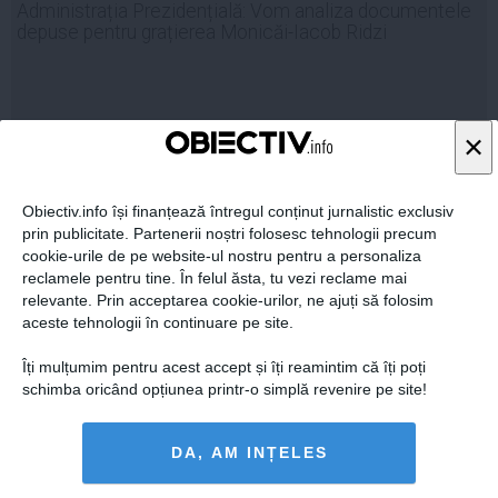
Administrația Prezidențială: Vom analiza documentele
depuse pentru grațierea Monicăi-Iacob Ridzi
×
28 mai, 15:20
Citeşte mai departe
Obiectiv.info își finanțează întregul conținut jurnalistic exclusiv
prin publicitate. Partenerii noștri folosesc tehnologii precum
cookie-urile de pe website-ul nostru pentru a personaliza
reclamele pentru tine. În felul ăsta, tu vezi reclame mai
relevante. Prin acceptarea cookie-urilor, ne ajuți să folosim
aceste tehnologii în continuare pe site.
Îți mulțumim pentru acest accept și îți reamintim că îți poți
schimba oricând opțiunea printr-o simplă revenire pe site!
DA, AM INȚELES
Monica Iacob Ridzi: Omul politic din mine a murit. Lupt