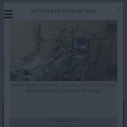
x
ARTICOLE PE ACEEAŞI TEMĂ
Actual
Economie
Justitie
Externe
Homepage
»
Justitie
Educatie
DEZVĂLUIRI cutremurătoare ale
Sanatate
Stiinta
Monicăi Iacob Ridzi: "Aşa pot să
Tehnologie
EVADEZ"
Cultura
Medic legist: Pacienţii decedaţi de COVID aveau
apă la plămâni şi cheaguri de sânge
Mediu
Laurentiu Panait
| 16 iun, 09:51
Life
Politica
Guvern
25 sep, 10:27
Citeşte mai departe