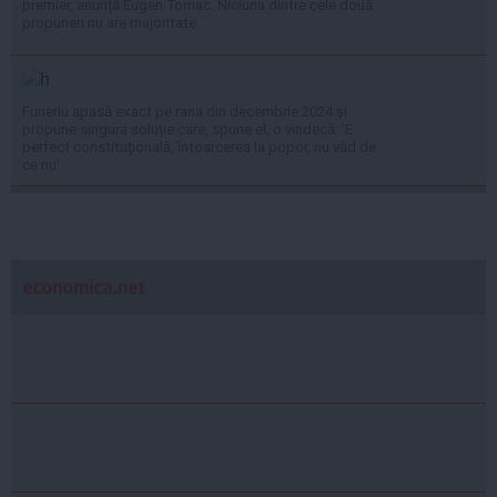
premier, anunță Eugen Tomac: Niciuna dintre cele două
propuneri nu are majoritate
Funeriu apasă exact pe rana din decembrie 2024 și
propune singura soluție care, spune el, o vindecă: 'E
perfect constituțională, întoarcerea la popor, nu văd de
ce nu'
economica.net