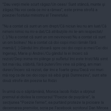
"Dau vieţii mele scurt răgaz/Un ceas/ Sunt stâncă, munte şi
zăgaz/Nu voi ceda ce mi-a rămas", este prima strofă a
poeziei fostului ministru al Tineretului.
"Nu a contat că sunt un om drept/Că niciun leu nu am luat/Că
nimeni nimic nu mi-a dat/Că atribuţiile mi le-am respectat/
(...)/Nu a contat că sunt un om nevinovat/Nu a contat că sunt
un om bolnav/ Nu a contat că doi copii mici rămân fără
mamă/(...) Gândul îmi zboară spre cei doi copii ai mei/Cei doi
îngeraşi, Maria şi Andrei./Cu gândul la ei încerc să
rezist/Deşi inima-mi plânge şi sufletul îmi este trist/Mă simt
tot mai rău, slăbită, fără puteri/Îmi vine să plâng, am mari
dureri/Încerc să rezist, dar îmi e foarte greu/Dacă voi muri
mă rog ca de cei doi copii să aibă grijă Dumnezeu", sunt alte
două strofe din poezia lui Ridzi.
În urmă cu o săptămână, Monica Iacob Ridzi a obţinut
premiul al doilea la concursul "Poezie de puşcărie", la
secţiunea "Poezie femei", ea purtând proteze la picioare la
decernarea premiilor, scria pe Facebook scriitorul Dan Mircea