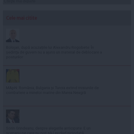
Citeşte mai departe
Cele mai citite
Bolojan, după acuzațiile lui Alexandru Rogobete: În
ședința de guvern nu a ajuns un material de deblocare a
posturilor
MApN: România, Bulgaria și Turcia extind misiunile de
combatere a minelor marine din Marea Neagră
Sorin Grindeanu, despre alegerile anticipate: E un
scenariu pe care nu pot să-l exclud niciodată