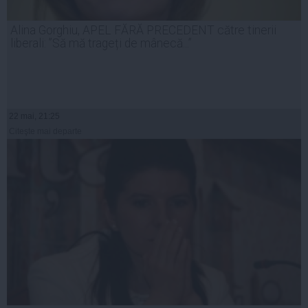
Alina Gorghiu, APEL FĂRĂ PRECEDENT către tinerii
liberali: ”Să mă trageți de mânecă...”
22 mai, 21:25
Citeşte mai departe