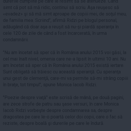
durerile cumplite pe care le resimt să se atenueze. Când
simt că pot să mă ridic, continui să scriu. Aşa reuşesc să
«evadez» şi să mă simt aproape de copiii mei, de soţul meu,
de familia mea. Scriind", afirmă Ridzi pe blogul personal,
adăugând că doar aşa a reuşit să nu-şi piardă speranţa în
cele 120 de zile de când a fost încarcerată, în urma
condamnării.
"Nu am încetat să sper că în România anului 2015 voi găsi, la
cel mai înalt nivel, omenia care ne-a lipsit în ultimii 10 ani. Nu
am încetat să sper că în România anului 2015 există iertare.
Sunt obligată să trăiesc cu această speranţă. Cu speranţa
unui gest de clemenţă, care-mi va permite să-mi strâng copiii
în braţe, tot timpul", spune Monica Iacob Ridzi.
"Poezie despre viaţă" este scrisă de mână, pe două pagini,
are zece strofe de patru sau şase versuri, în care Monica
Iacob Ridzi vorbeşte despre condamnarea sa, despre
dragostea pe care le-o poartă celor doi copii, care o fac să
reziste, despre boală şi durerile pe care le îndură.