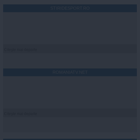
STIRIDESPORT.RO
Citeşte mai departe
ROMANIATV.NET
Citeşte mai departe