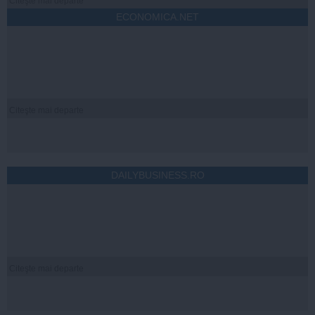
Citeşte mai departe
ECONOMICA.NET
Citeşte mai departe
DAILYBUSINESS.RO
Citeşte mai departe