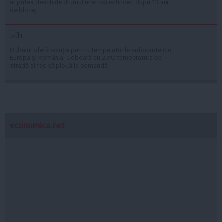
ar putea deschide drumul unei noi extinderi după 13 ani
de blocaj
Dubaiul oferă soluția pentru temperaturile sufocante din
Europa și România: Coboară cu 20°C temperatura pe
stradă și fac să plouă la comandă
economica.net