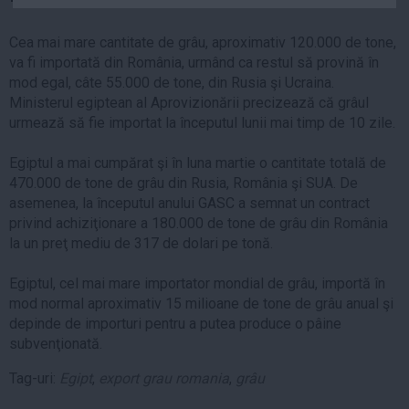
Auto
Cea mai mare cantitate de grâu, aproximativ 120.000 de tone,
Sport
va fi importată din România, urmând ca restul să provină în
Handbal
mod egal, câte 55.000 de tone, din Rusia şi Ucraina.
Ministerul egiptean al Aprovizionării precizează că grâul
Box
urmează să fie importat la începutul lunii mai timp de 10 zile.
Baschet
Egiptul a mai cumpărat şi în luna martie o cantitate totală de
Tenis
470.000 de tone de grâu din Rusia, România şi SUA. De
Alte sporturi
asemenea, la începutul anului GASC a semnat un contract
Life
privind achiziţionare a 180.000 de tone de grâu din România
la un preţ mediu de 317 de dolari pe tonă.
Funny
Travel
Egiptul, cel mai mare importator mondial de grâu, importă în
mod normal aproximativ 15 milioane de tone de grâu anual şi
Stil de viata
depinde de importuri pentru a putea produce o pâine
subvenţionată.
Tag-uri:
Egipt
,
export grau romania
,
grâu