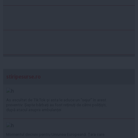
stiripesurse.ro
Au ascultat de TikTok și asta le aduce un ”sejur” în arest
preventiv: Șapte bărbați au fost reținuți de către polițiști,
după atacul asupra ambulanței
Momentul decisiv pentru Uniunea Europeană. Țara care