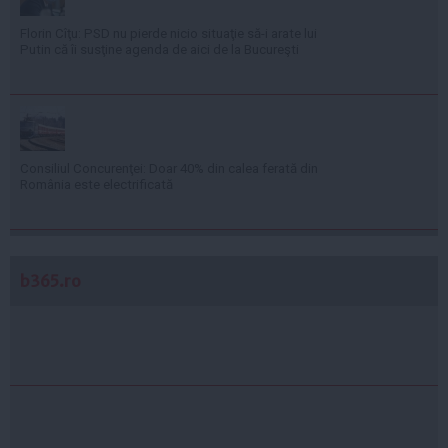
Florin Cîţu: PSD nu pierde nicio situaţie să-i arate lui
Putin că îi susţine agenda de aici de la Bucureşti
Consiliul Concurenţei: Doar 40% din calea ferată din
România este electrificată
b365.ro