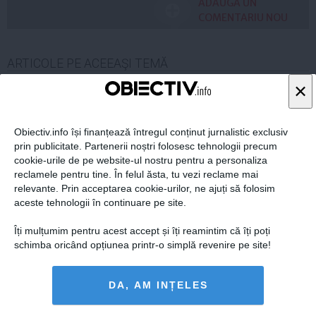
ADAUGA UN
COMENTARIU NOU
ARTICOLE PE ACEEAŞI TEMĂ
×
Obiectiv.info își finanțează întregul conținut jurnalistic exclusiv
prin publicitate. Partenerii noștri folosesc tehnologii precum
cookie-urile de pe website-ul nostru pentru a personaliza
reclamele pentru tine. În felul ăsta, tu vezi reclame mai
relevante. Prin acceptarea cookie-urilor, ne ajuți să folosim
aceste tehnologii în continuare pe site.
Îți mulțumim pentru acest accept și îți reamintim că îți poți
schimba oricând opțiunea printr-o simplă revenire pe site!
România a redevenit grânarul Europei
DA, AM INȚELES