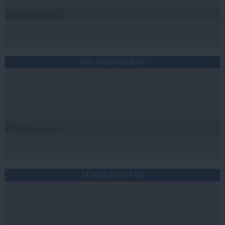
Citeşte mai departe
DAILYBUSINESS.RO
Citeşte mai departe
STIRIDESPORT.RO