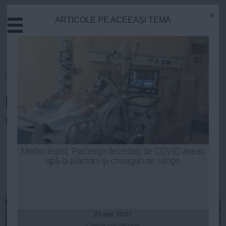
x
ARTICOLE PE ACEEAŞI TEMĂ
Actual
Economie
Justitie
Externe
Homepage
»
Actual
Educatie
Egiptul a cumpărat 120.000 de
Sanatate
Stiinta
tone de grâu din România
Tehnologie
Cultura
Luiza Popa
| 14 apr, 2014
Medic legist: Pacienţii decedaţi de COVID aveau
apă la plămâni şi cheaguri de sânge
Mediu
Life
Politica
Guvern
25 sep, 10:27
Citeşte mai departe