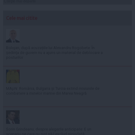
Citeşte mai departe
Cele mai citite
Bolojan, după acuzațiile lui Alexandru Rogobete: În
ședința de guvern nu a ajuns un material de deblocare a
posturilor
MApN: România, Bulgaria și Turcia extind misiunile de
combatere a minelor marine din Marea Neagră
Sorin Grindeanu, despre alegerile anticipate: E un
scenariu pe care nu pot să-l exclud niciodată