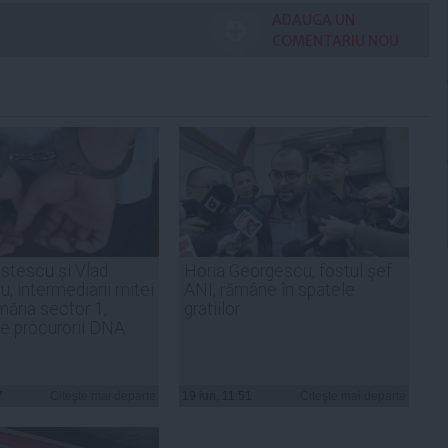
ADAUGA UN
COMENTARIU NOU
stescu și Vlad
Horia Georgescu, fostul şef
, intermediarii mitei
ANI, rămâne în spatele
măria sector 1,
gratiilor
 de procurorii DNA
7
Citeşte mai departe
19 iun, 11:51
Citeşte mai departe