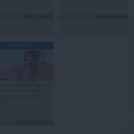
Citeşte mai departe
Citeşte mai departe
FEMINIS.RO
 Ristei, reacție după ce
 pus la zid în mediul
: „Am răspuns cu o
tică”
Citeşte mai departe