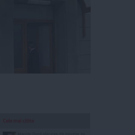
Cele mai citite
Manole: După plecarea din minister, nu