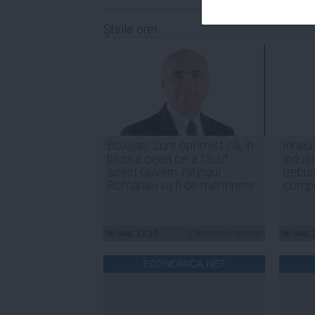
Ştirile orei
Bolojan: Sunt optimist că, în
Irineu
baza a ceea ce a făcut
indust
acest Guvern, ratingul
trebui
României va fi de menținere
compe
06 aug, 21:10
Citeşte mai departe
06 aug, 
ECONOMICA.NET