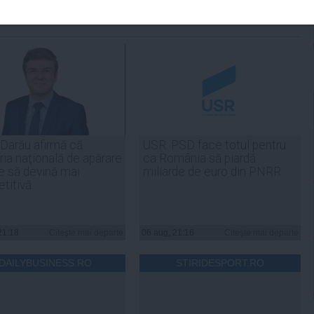
 Darău afirmă că
USR: PSD face totul pentru
ria naţională de apărare
ca România să piardă
e să devină mai
miliarde de euro din PNRR
titivă
21:18
Citeşte mai departe
06 aug, 21:16
Citeşte mai departe
DAILYBUSINESS.RO
STIRIDESPORT.RO