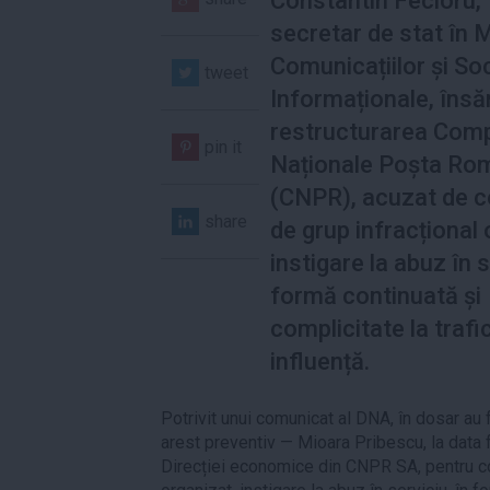
Constantin Fecioru, 
secretar de stat în M
Comunicațiilor și Soc
tweet
Informaționale, însă
restructurarea Comp
pin it
Naționale Poșta Ro
(CNPR), acuzat de c
share
de grup infracțional 
instigare la abuz în s
formă continuată și
complicitate la trafi
influență.
Potrivit unui comunicat al DNA, în dosar au fo
arest preventiv — Mioara Pribescu, la data f
Direcției economice din CNPR SA, pentru con