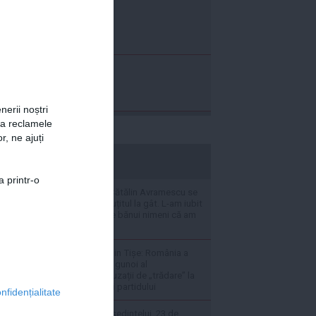
nerii noștri
za reclamele
r, ne ajuți
stiripesurse.ro
a printr-o
Fosta soție a lui Cătălin Avramescu se
apără: Mi-a pus cuțitul la gât. L-am iubit
mult, nu mă poate bănui nimeni că am
stat pe interes
Revoltă în PNL. Alin Tișe: România a
devenit „coșul de gunoi al
investitorilor”. Acuzații de „trădare” la
adresa conducerii partidului
nfidențialitate
Suspendarea președintelui. 23 de