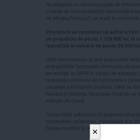
de pregătire cu serviciul poștal de trimite
Loturile de corespondență comercială erau 
de Mioara Pribescu", se arată în comunicat.
Procurorii au constatat că astfel a fo
un prejudiciu de peste 1.128.000 lei, la
/penalități în valoare de peste 38.000 lei
DNA menționează că, prin dispozițiile date,
ambiguitățile funcționării serviciului de poș
se recurge în CNPR în situații de excepție
respectării normelor de funcționare a comp
circulație a trimiterilor poștale), când se d
număra și ștampila, facturarea făcându-se î
indicate de clienți.
Sursa citată subliniază că gruparea infracț
continuitate, colaborare, coordonare și o st
fiecare membru și-a asumat roluri prestabili
×