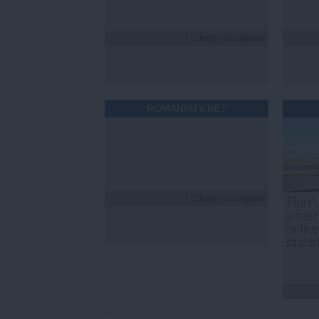
Citeşte mai departe
ROMANIATV.NET
Citeşte mai departe
Florin
a fost
online
statis