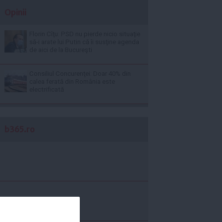
Opinii
Florin Cîţu: PSD nu pierde nicio situaţie
să-i arate lui Putin că îi susţine agenda
de aici de la Bucureşti
Consiliul Concurenţei: Doar 40% din
calea ferată din România este
electrificată
b365.ro