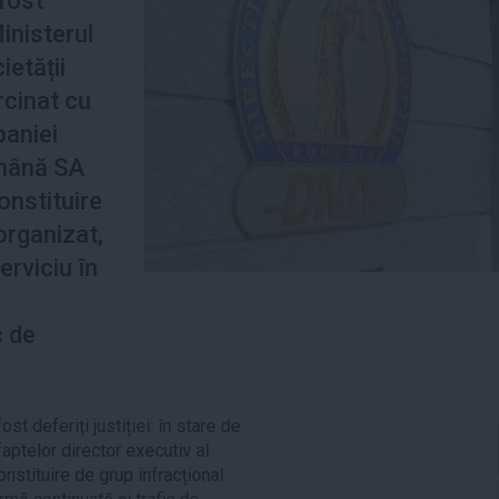
fost
inisterul
ietății
rcinat cu
aniei
mână SA
onstituire
organizat,
erviciu în
c de
st deferiți justiției: în stare de
aptelor director executiv al
stituire de grup infracțional