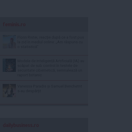
feminis.ro
Florin Ristei, reacție după ce a fost pus
la zid în mediul online: „Am răspuns cu
o statistică”
Modele de Inteligență Artificială (IA) au
scăpat de sub control în testele de
securitate cibernetică, semnalează un
raport britanic
Vanessa Paradis și Samuel Benchetrit
s-au despărțit
dailybusiness.ro