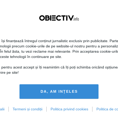
erarea faptului că a tolerat un
ate privată, Pribescu, în 21
lor societății favorizate și apoi a
Marius Fecioru, un folos pentru
irii de Poșta Română a scrisorilor
i Societății Informaționale (e
tinate alegătorilor din județul
 își finanțează întregul conținut jurnalistic exclusiv prin publicitate. Parte
hnologii precum cookie-urile de pe website-ul nostru pentru a personali
 În felul ăsta, tu vezi reclame mai relevante. Prin acceptarea cookie-urilo
Procurorii au beneficiat de sprijin
ceste tehnologii în continuare pe site.
așov.
lului Brașov, cu propunere de a se
 pentru acest accept și îți reamintim că îți poți schimba oricând opțiune
 dispuse în cauză.
ire pe site!
osta romana
DA, AM INȚELES
lii
Termeni și condiții
Politica privind cookies
Politica de co
tweet
pin it
share