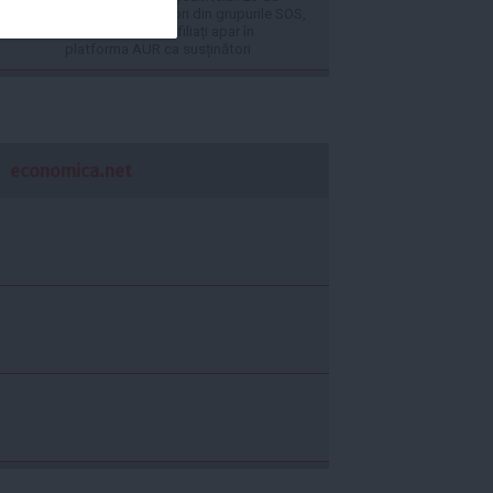
deputați și senatori din grupurile SOS,
UPR, PACE și neafiliați apar în
platforma AUR ca susținători
economica.net