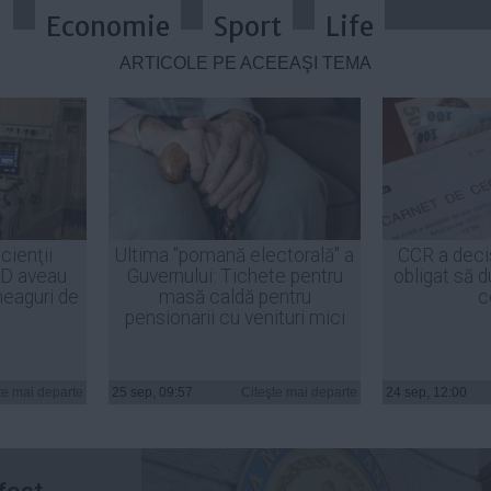
a
Economie
Sport
Life
ARTICOLE PE ACEEAŞI TEMĂ
i foşti directori din Poşta Română, 
cienţii
Ultima "pomană electorală" a
CCR a deci
ID aveau
Guvernului: Tichete pentru
obligat să d
heaguri de
masă caldă pentru
c
pensionarii cu venituri mici
rimis în
te mai departe
25 sep, 09:57
Citeşte mai departe
24 sep, 12:00
 arest