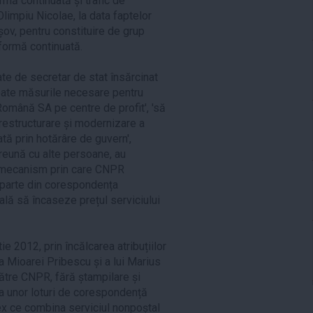
ormă continuată și trafic de
Olimpiu Nicolae, la data faptelor
șov, pentru constituire de grup
n formă continuată.
te de secretar de stat însărcinat
oate măsurile necesare pentru
omână SA pe centre de profit', 'să
estructurare și modernizare a
ă prin hotărâre de guvern',
reună cu alte persoane, au
un mecanism prin care CNPR
 o parte din corespondența
lă să încaseze prețul serviciului
e 2012, prin încălcarea atribuțiilor
ea Mioarei Pribescu și a lui Marius
către CNPR, fără ștampilare și
, a unor loturi de corespondență
ex ce combina serviciul nonpoștal