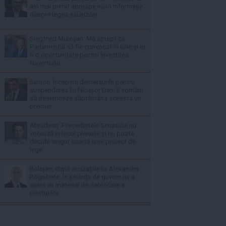
am mai primit aproape nicio informație
despre legea salarizării
Siegfried Mureșan: Mă aștept ca
Parlamentul să fie convocat în iulie și ar
fi o oportunitate pentru învestirea
Guvernului
Simion: Începem demersurile pentru
suspendarea lui Nicușor Dan; îl somăm
să desemneze săptămâna aceasta un
premier
Abrudean: Președintele Senatului nu
votează în locul plenului și nu poate
decide singur soarta unui proiect de
lege
Bolojan, după acuzațiile lui Alexandru
Rogobete: În ședința de guvern nu a
ajuns un material de deblocare a
posturilor