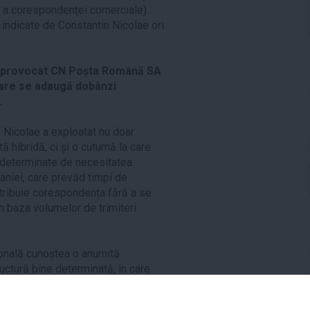
re a corespondenței comerciale).
indicate de Constantin Nicolae ori
st provocat CN Poșta Română SA
 care se adaugă dobânzi
.
 Nicolae a exploatat nu doar
tă hibridă, ci și o cutumă la care
 (determinate de necesitatea
aniei, care prevăd timpi de
istribuie corespondența fără a se
n baza volumelor de trimiteri
ională cunoștea o anumită
ructură bine determinată, în care
te.