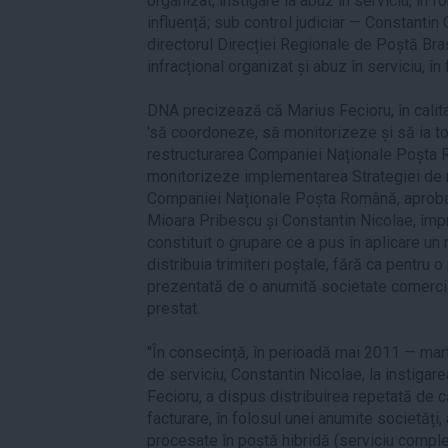
organizat, instigare la abuz în serviciu, în f
influență; sub control judiciar — Constantin 
directorul Direcției Regionale de Poștă Bra
infracțional organizat și abuz în serviciu, î
DNA precizează că Marius Fecioru, în calita
'să coordoneze, să monitorizeze și să ia t
restructurarea Companiei Naționale Poșta R
monitorizeze implementarea Strategiei de r
Companiei Naționale Poșta Română, aprobat
Mioara Pribescu și Constantin Nicolae, împ
constituit o grupare ce a pus în aplicare 
distribuia trimiteri poștale, fără ca pentru
prezentată de o anumită societate comercia
prestat.
"În consecință, în perioadă mai 2011 — marti
de serviciu, Constantin Nicolae, la instigar
Fecioru, a dispus distribuirea repetată de 
facturare, în folosul unei anumite societăți
procesate în poștă hibridă (serviciu compl