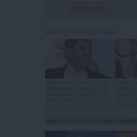
COMENTARII
ARTICOLE PE ACEEAŞI TEMĂ
Mihail Vlasov, fostul șef al
Ioana Co
Camerei de Comerț, a fost
Moisescu
condamnat definitiv la 5 ani
de la Pri
de închisoare
reținuți
Ploiești
18 iun, 14:09
Citeşte mai departe
19 iun, 09:0