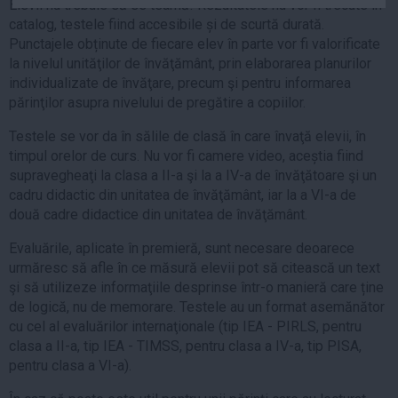
Elevii nu trebuie să se teamă! Rezultatele nu vor fi trecute în
Auto
catalog, testele fiind accesibile și de scurtă durată.
Sport
Punctajele obținute de fiecare elev în parte vor fi valorificate
la nivelul unităţilor de învăţământ, prin elaborarea planurilor
Handbal
individualizate de învăţare, precum şi pentru informarea
părinţilor asupra nivelului de pregătire a copiilor.
Box
Baschet
Testele se vor da în sălile de clasă în care învaţă elevii, în
timpul orelor de curs. Nu vor fi camere video, aceștia fiind
Tenis
supravegheaţi la clasa a II-a şi la a IV-a de învăţătoare şi un
Alte sporturi
cadru didactic din unitatea de învăţământ, iar la a VI-a de
Life
două cadre didactice din unitatea de învăţământ.
Funny
Evaluările, aplicate în premieră, sunt necesare deoarece
urmăresc să afle în ce măsură elevii pot să citească un text
Travel
şi să utilizeze informaţiile desprinse într-o manieră care ține
Stil de viata
de logică, nu de memorare. Testele au un format asemănător
cu cel al evaluărilor internaţionale (tip IEA - PIRLS, pentru
clasa a II-a, tip IEA - TIMSS, pentru clasa a IV-a, tip PISA,
pentru clasa a VI-a).