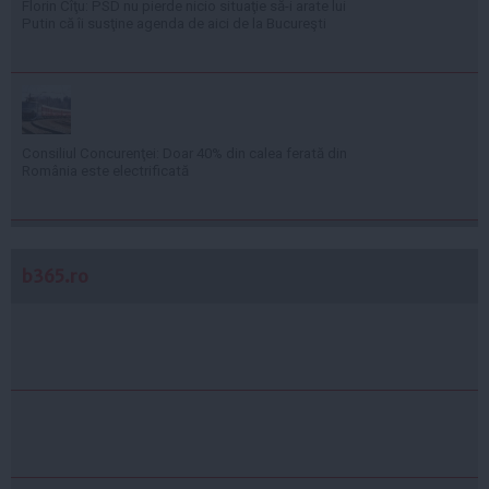
Florin Cîţu: PSD nu pierde nicio situaţie să-i arate lui
Putin că îi susţine agenda de aici de la Bucureşti
Consiliul Concurenţei: Doar 40% din calea ferată din
România este electrificată
b365.ro