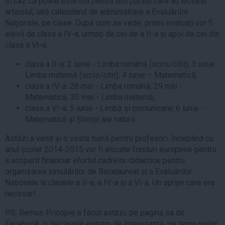
În caz că poate este util pentru unii părinți care au lecturat
articolul, iată calendarul de administrare a Evaluărilor
Naţionale, pe clase. După cum se vede, primii evaluați vor fi
elevii de clasa a IV-a, urmaţi de cei de a II-a şi apoi de cei din
clasa a VI-a.
clasa a II-a: 2 iunie - Limba română (scris/citit); 3 iunie -
Limba maternă (scris/citit); 4 iunie – Matematică;
clasa a IV-a: 28 mai - Limba română; 29 mai -
Matematică; 30 mai - Limba maternă;
clasa a VI-a: 5 iunie - Limbă şi comunicare; 6 iunie -
Matematică şi Ştiinţe ale naturii.
Astăzi a venit și o veste bună pentru profesori. Începând cu
anul școlar 2014-2015 vor fi alocate fonduri europene pentru
a acoperit financiar efortul cadrelor didactice pentru
organizarea simulărilor de Bacalaureat și a Evaluărilor
Naționale la clasele a II-a, a IV-a și a VI-a. Un sprijin care era
necesar!
P.S: Remus Pricopie a făcut astăzi, pe pagina sa de
Facebook, o declarație extrem de interesantă, pe tema noilor