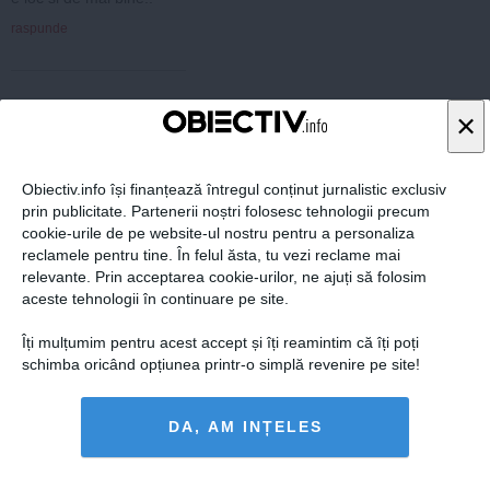
raspunde
×
ARTICOLE PE ACEEAŞI TEMĂ
Obiectiv.info își finanțează întregul conținut jurnalistic exclusiv
prin publicitate. Partenerii noștri folosesc tehnologii precum
cookie-urile de pe website-ul nostru pentru a personaliza
reclamele pentru tine. În felul ăsta, tu vezi reclame mai
relevante. Prin acceptarea cookie-urilor, ne ajuți să folosim
aceste tehnologii în continuare pe site.
Îți mulțumim pentru acest accept și îți reamintim că îți poți
schimba oricând opțiunea printr-o simplă revenire pe site!
DA, AM INȚELES
Decizie importantă luată de Ministerul Educaţiei. Îi
priveşte pe elevi, părinţi şi profesori