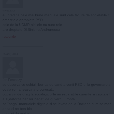
invatator
eu cred ca cele mai bune manuale sunt cele facute de societatile c
omerciale apropiate PSD
cele de la UDMR,nici ele nu sunt rele
are dreptate Dl.Sinistru Andronescu
raspunde
25 apr, 2014
fan Ferenczy
se observa cu ochiul liber ca de cand a venit PSD-ul la guvernare,s
coala romaneasca a progresat..
copiii vin de drag la scoala,scolile au reparatiile curente si capitale l
a zi,datorita banilor bagati de guvernul Ponta..
se "baga" manualele digitale si se invata de la Daciana cum se man
anca si se bea bio..
e loc si de mai bine..