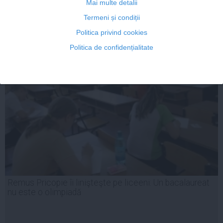
Mai multe detalii
Termeni și condiții
Politica privind cookies
24 apr, 2014
Politica de confidențialitate
Citeşte mai departe
Remus Pricopie îi linişteşte pe liceeni: Un bacalaureat
nu este o olimpiadă