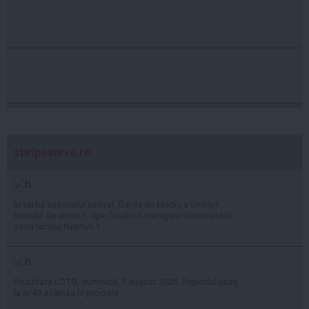
stiripesurse.ro
În vârful sezonului estival, Garda de Mediu a umplut
litoralul de amenzi: ape fecaloid-menajere deversate în
zona lacului Neptun 1
Rezultate LOTO, duminică, 9 august 2026. Reportul uriaș
la 6/49 a rămas în picioare