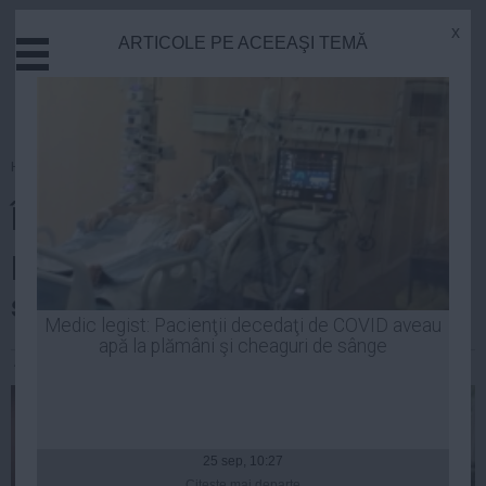
x
ARTICOLE PE ACEEAŞI TEMĂ
Actual
Economie
Justitie
Externe
Homepage
»
Educatie
Educatie
În sfârșit vom afla nivelul de
Sanatate
Stiinta
pregătire real al elevilor din
Tehnologie
școala românească!
Cultura
Medic legist: Pacienţii decedaţi de COVID aveau
apă la plămâni şi cheaguri de sânge
Mediu
Alexandra Radu
| 25 apr, 2014
Life
Politica
Guvern
25 sep, 10:27
Citeşte mai departe