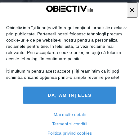
×
Obiectiv.info își finanțează întregul conținut jurnalistic exclusiv
prin publicitate. Partenerii noștri folosesc tehnologii precum
cookie-urile de pe website-ul nostru pentru a personaliza
reclamele pentru tine. În felul ăsta, tu vezi reclame mai
relevante. Prin acceptarea cookie-urilor, ne ajuți să folosim
Știrea zilei de miercuri a venit de la CSM
aceste tehnologii în continuare pe site.
Îți mulțumim pentru acest accept și îți reamintim că îți poți
schimba oricând opțiunea printr-o simplă revenire pe site!
18 dec, 2014
DA, AM INȚELES
Citeşte mai departe
Mai multe detalii
Termeni și condiții
Politica privind cookies