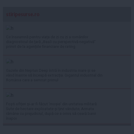
stiripesurse.ro
Ce înseamnă pentru viața de zi cu zi a românilor
diagnosticul de țară „Baa3 cu perspectivă negativă”
primit de la agențiile financiare de rating
Gazele din Neptun Deep întră în industria mare și se
vând înainte să înceapă extracția: Gigantul industrial din
România care a semnat primul
Foști ofițeri și-ar fi făcut 'moșie' din unitatea militară:
Sute de hectare exploatate și țevi vândute; Armata
rămâne cu prejudiciul, după ce a omis să ceară banii
înapoi