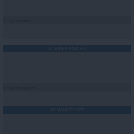
Citeşte mai departe
STIRIDESPORT.RO
Citeşte mai departe
ROMANIATV.NET