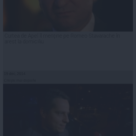
Curtea de Apel îl menține pe Romeo Stavarache în
arest la domiciliu
19 dec, 2014
Citeşte mai departe