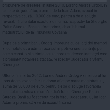
Auto
propunere de arestare, în iunie 2010, Lorand Andras Ordog, în
calitate de judecător, a primit de la Ioan Adam, avocat în
Sport
respectiva cauză, 10.000 de euro, pentru a da o soluţie
favorabilă clientului acestuia din urmă, respectiv lui Gheorghe
Handbal
Paltin Sturdza. Banii au fost primiţi chiar în biroul
Box
magistratului de la Tribunalul Covasna.
Baschet
După ce a primit banii, Ordog, împreună cu ceilalţi doi membri
Tenis
ai completului, a admis recursul împotriva unei sentințe pe
Alte sporturi
care a casat-o şi a trimis cauza spre rejudecare instanţei care
Life
a pronunţat hotărârea atacată, respectiv Judecătoria Sfântu
Gheorghe.
Funny
Ulterior, în martie 2012, Lorand Andras Ordog i-a mai cerut lui
Travel
Ioan Adam, avocat într-un dosar aflat pe masa magistratului,
Stil de viata
suma de 50.000 de euro, pentru a-i da o soluție favorabilă
clientului acestuia din urmă, adică tot lui Gheorghe Paltin
Sturdza. Banii au fost ceruți tot în biroul judecătorului, iar Ioan
Adam a promis că-i va da această sumă.