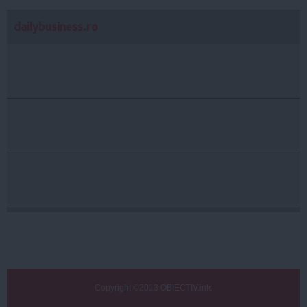
dailybusiness.ro
Copyright ©2013 OBIECTIV.info