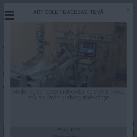
x
ARTICOLE PE ACEEAŞI TEMĂ
Actual
Economie
Justitie
Externe
Homepage
»
Justitie
Educatie
Judecătorul Lorand Andras
Sanatate
Stiinta
Ordog, arestat preventiv în
Tehnologie
dosarul retrocedărilor ilegale de
Cultura
Medic legist: Pacienţii decedaţi de COVID aveau
păduri
apă la plămâni şi cheaguri de sânge
Mediu
Life
Robert Georgescu
| 17 dec, 2014
Politica
Guvern
25 sep, 10:27
Citeşte mai departe