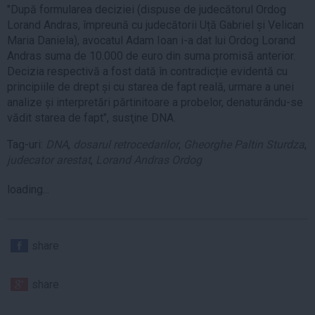
"După formularea deciziei (dispuse de judecătorul Ordog
Lorand Andras, împreună cu judecătorii Uță Gabriel și Velican
Maria Daniela), avocatul Adam Ioan i-a dat lui Ordog Lorand
Andras suma de 10.000 de euro din suma promisă anterior.
Decizia respectivă a fost dată în contradicție evidentă cu
principiile de drept și cu starea de fapt reală, urmare a unei
analize și interpretări părtinitoare a probelor, denaturându-se
vădit starea de fapt", susţine DNA.
Tag-uri:
DNA
,
dosarul retrocedarilor
,
Gheorghe Paltin Sturdza
,
judecator arestat
,
Lorand Andras Ordog
loading...
share
share