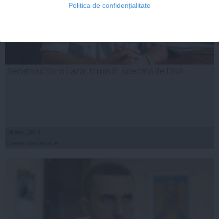
Politica de confidențialitate
Senatorul Sorin Lazăr, trimis în judecată de DNA
19 dec, 2014
Citeşte mai departe