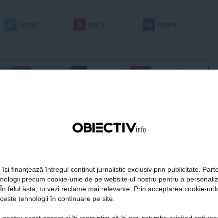
tweet
pin it
share
era preşedintelui
Tanczos Barna: Nu se poate
r Dan îşi publică
exclude nicio variantă în
aţiile de avere şi de
formarea guvernului; probabil
ese
în două săptămâni o să avem
 își finanțează întregul conținut jurnalistic exclusiv prin publicitate. Parte
rezultate
hnologii precum cookie-urile de pe website-ul nostru pentru a personali
 În felul ăsta, tu vezi reclame mai relevante. Prin acceptarea cookie-urilo
18:49
Citeşte mai departe
05 aug, 18:46
Citeşte mai departe
ceste tehnologii în continuare pe site.
DAILYBUSINESS.RO
STIRIDESPORT.RO