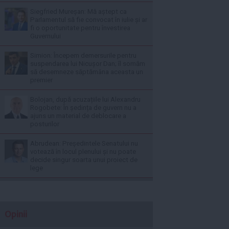
Siegfried Mureșan: Mă aștept ca
Parlamentul să fie convocat în iulie și ar
fi o oportunitate pentru învestirea
Guvernului
Simion: Începem demersurile pentru
suspendarea lui Nicușor Dan; îl somăm
să desemneze săptămâna aceasta un
premier
Bolojan, după acuzațiile lui Alexandru
Rogobete: În ședința de guvern nu a
ajuns un material de deblocare a
posturilor
Abrudean: Președintele Senatului nu
votează în locul plenului și nu poate
decide singur soarta unui proiect de
lege
Opinii