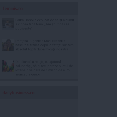
feminis.ro
Laura Cosoi a explicat de ce și-a numit
a cincea fiică Nina. „Am știut că i se
potrivește”
Prinţesa Eugenie a Marii Britanii a
născut al treilea copil, o fetiţă: Suntem
absolut topiţi după micuţa noastră
O italiancă a reuşit, cu ajutorul
salubrităţii, să-şi recupereze biletul de
loterie în valoare de 1 milion de euro
aruncat la gunoi
dailybusiness.ro