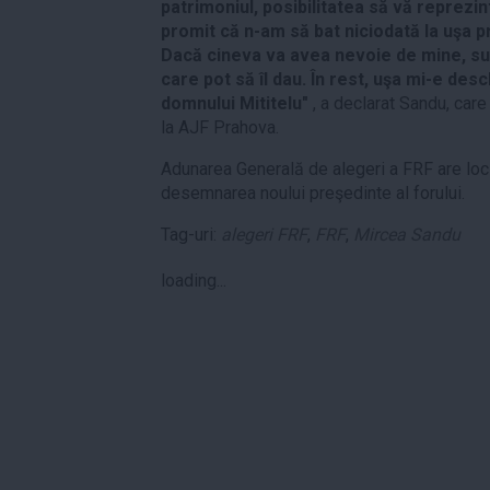
patrimoniul, posibilitatea să vă reprezin
promit că n-am să bat niciodată la uşa p
Dacă cineva va avea nevoie de mine, sun
care pot să îl dau. În rest, uşa mi-e desc
domnului Mititelu"
, a declarat Sandu, care
la AJF Prahova.
Adunarea Generală de alegeri a FRF are loc 
desemnarea noului preşedinte al forului.
Tag-uri:
alegeri FRF
,
FRF
,
Mircea Sandu
loading...