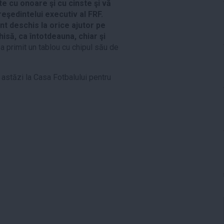
te cu onoare şi cu cinste şi vă
reşedintelui executiv al FRF.
t deschis la orice ajutor pe
hisă, ca întotdeauna, chiar şi
 a primit un tablou cu chipul său de
astăzi la Casa Fotbalului pentru