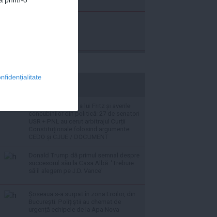
a printr-o
nfidențialitate
stiripesurse.ro
Scoaterea din joc a lui Fritz și averile
concubinilor din politică: 27 de senatori
USR + PNL au cerut arbitrajul Curții
Constituționale folosind argumente
CEDO și CJUE / DOCUMENT
Donald Trump dă primul semnal despre
succesorul său la Casa Albă: 'Trebuie
să îl alegem pe J.D. Vance'
Șoseaua s-a surpat în zona Eroilor, din
București: Polițiștii au chemat de
urgență echipele de la Apa Nova