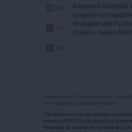
Adunarea Generală d
tweet
singurul vot împotriv
finanţatorului FC Un
pin it
Craiova, Adrian Mitit
share
Preşedintele LPF, Gino Iorgulescu, i-a mulţ
ce a făcut pentru fotbalul românesc".
"Vă mulţumesc că mă onoraţi cu această 
onoare al FRF. Sunt la dispoziţia dumnea
federaţia va avea un preşedinte ales, îi