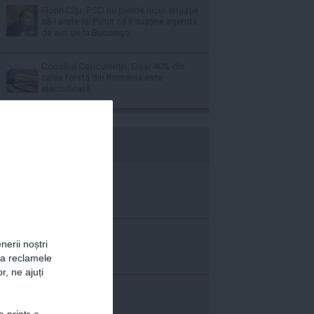
Florin Cîţu: PSD nu pierde nicio situaţie
să-i arate lui Putin că îi susţine agenda
de aici de la Bucureşti
Consiliul Concurenţei: Doar 40% din
calea ferată din România este
electrificată
b365.ro
nerii noștri
za reclamele
r, ne ajuți