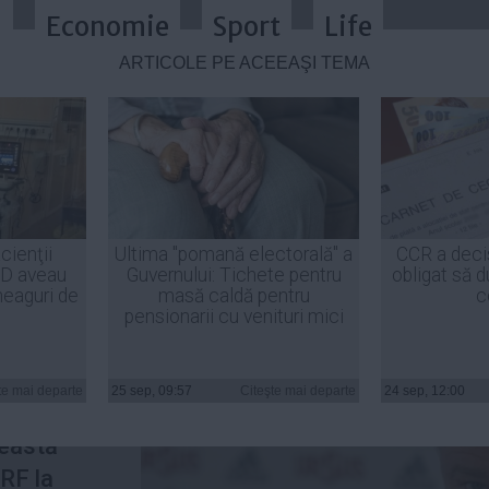
a
Economie
Sport
Life
ARTICOLE PE ACEEAŞI TEMĂ
şedinte de onoare al FRF
cienţii
Ultima "pomană electorală" a
CCR a deci
ID aveau
Guvernului: Tichete pentru
obligat să d
heaguri de
masă caldă pentru
c
pensionarii cu venituri mici
preşedinte
iei
te mai departe
25 sep, 09:57
Citeşte mai departe
24 sep, 12:00
RF), el
ceastă
RF la