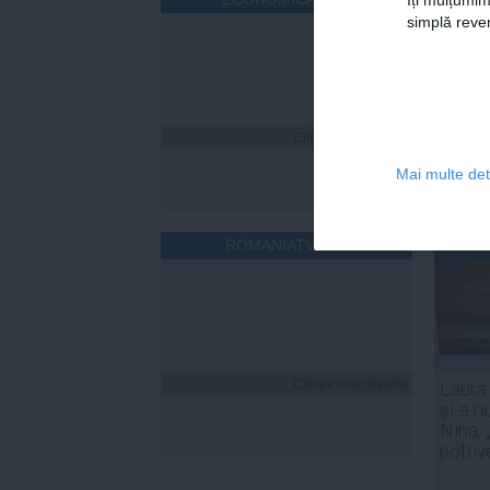
Îți mulțumim
simplă reven
Citeşte mai departe
Mai multe deta
ROMANIATV.NET
Citeşte mai departe
Laura
și-a n
Nina. 
potriv