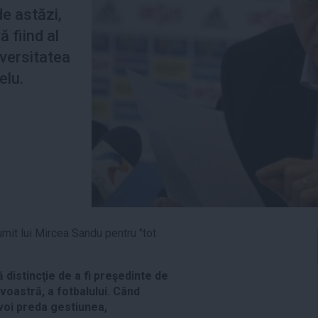
e astăzi,
ă fiind al
iversitatea
elu.
umit lui Mircea Sandu pentru "tot
distincţie de a fi preşedinte de
voastră, a fotbalului. Când
 voi preda gestiunea,