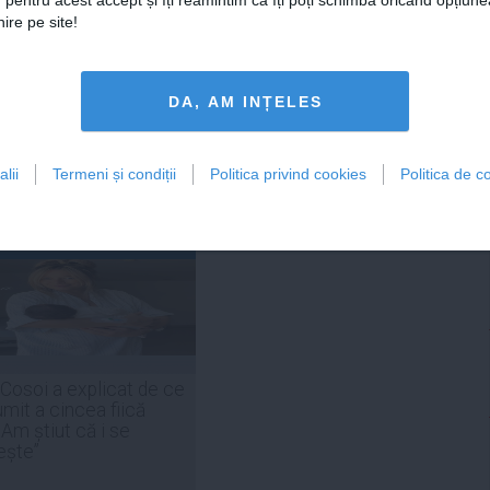
 pentru acest accept și îți reamintim că îți poți schimba oricând opțiune
ire pe site!
DA, AM INȚELES
Citeşte mai departe
Citeşte mai departe
lii
Termeni și condiții
Politica privind cookies
Politica de co
FEMINIS.RO
 Cosoi a explicat de ce
umit a cincea fiică
„Am știut că i se
ește”