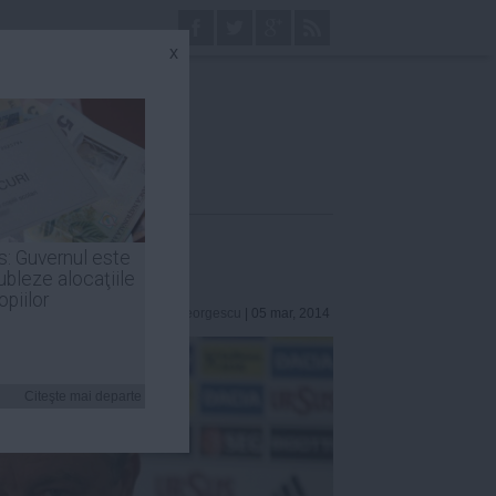
x
s: Guvernul este
ubleze alocaţiile
opiilor
Robert Georgescu
| 05 mar, 2014
Citeşte mai departe