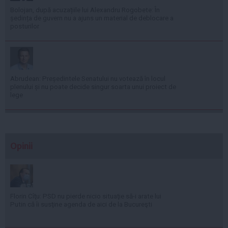
Bolojan, după acuzațiile lui Alexandru Rogobete: În
ședința de guvern nu a ajuns un material de deblocare a
posturilor
Abrudean: Președintele Senatului nu votează în locul
plenului și nu poate decide singur soarta unui proiect de
lege
Opinii
Florin Cîţu: PSD nu pierde nicio situaţie să-i arate lui
Putin că îi susţine agenda de aici de la Bucureşti