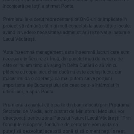
înconjoară pe toţi', a afirmat Ponta.
Premierul le-a cerut reprezentanţilor ONG-urilor implicate în
proiect să rămână cât mai mult conectaţi la autorităţile locale,
având în vedere necesitatea administrării rezervaţiei naturale
Lacul Văcăreşti.
'Asta înseamnă management, asta înseamnă lucruri care sunt
necesare în fiecare zi. Însă, din punctul meu de vedere de
câte ori nu am timp să ajung în Delta Dunării o să vin cu
plăcere cu copiii aici, chiar dacă nu este acelaşi lucru, dar
măcar îmi dă o speranţă că mai putem salva porţiuni
importante ale Bucureştiului din ceea ce s-a întâmplat în
ultimii ani', a spus Ponta.
Premierul a anunţat că o parte din banii alocaţi prin Programul
Sectorial de Mediu, administrat de Ministerul Mediului, vor
direcţionaţi pentru zona Parcului Natural Lacul Văcăreşti. 'Prin
fondurile europene, fondurile de cercetare vom ajuta să
puteţi să dezvoltaţi această zonă şi să o menţineţi. În rest,