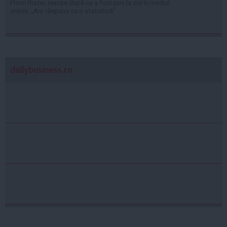
Florin Ristei, reacție după ce a fost pus la zid în mediul
online: „Am răspuns cu o statistică”
dailybusiness.ro