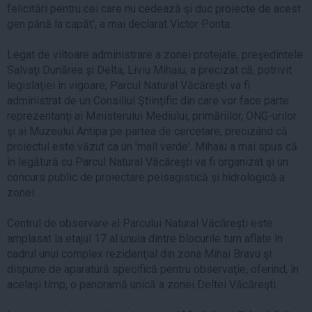
felicitări pentru cei care nu cedează şi duc proiecte de acest
gen până la capăt', a mai declarat Victor Ponta.
Legat de viitoare administrare a zonei protejate, preşedintele
Salvaţi Dunărea şi Delta, Liviu Mihaiu, a precizat că, potrivit
legislaţiei în vigoare, Parcul Natural Văcăreşti va fi
administrat de un Consiliul Ştiinţific din care vor face parte
reprezentanţi ai Ministerului Mediului, primăriilor, ONG-urilor
şi ai Muzeului Antipa pe partea de cercetare, precizând că
proiectul este văzut ca un 'mall verde'. Mihaiu a mai spus că
în legătură cu Parcul Natural Văcăreşti va fi organizat şi un
concurs public de proiectare peisagistică şi hidrologică a
zonei.
Centrul de observare al Parcului Natural Văcăreşti este
amplasat la etajul 17 al unuia dintre blocurile turn aflate în
cadrul unui complex rezidenţial din zona Mihai Bravu şi
dispune de aparatură specifică pentru observaţie, oferind, în
acelaşi timp, o panoramă unică a zonei Deltei Văcăreşti.