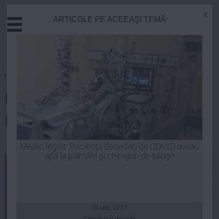
x
ARTICOLE PE ACEEAŞI TEMĂ
Actual
Economie
Justitie
Externe
Homepage
»
Politica
Educatie
Ponta: Guvernul va susţine orice
Sanatate
Stiinta
proiect ecologist viabil
Tehnologie
Cultura
| 05 iun, 2014
Medic legist: Pacienţii decedaţi de COVID aveau
apă la plămâni şi cheaguri de sânge
Mediu
Life
Politica
Guvern
25 sep, 10:27
Citeşte mai departe