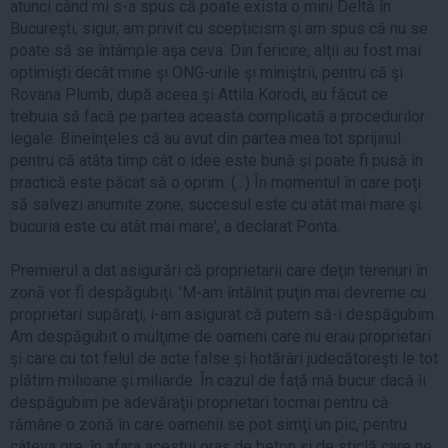
atunci când mi s-a spus că poate exista o mini Deltă în
Bucureşti, sigur, am privit cu scepticism şi am spus că nu se
poate să se întâmple aşa ceva. Din fericire, alţii au fost mai
optimişti decât mine şi ONG-urile şi miniştrii, pentru că şi
Rovana Plumb, după aceea şi Attila Korodi, au făcut ce
trebuia să facă pe partea aceasta complicată a procedurilor
legale. Bineînţeles că au avut din partea mea tot sprijinul
pentru că atâta timp cât o idee este bună şi poate fi pusă în
practică este păcat să o oprim. (...) În momentul în care poţi
să salvezi anumite zone, succesul este cu atât mai mare şi
bucuria este cu atât mai mare', a declarat Ponta.
Premierul a dat asigurări că proprietarii care deţin terenuri în
zonă vor fi despăgubiţi. 'M-am întâlnit puţin mai devreme cu
proprietari supăraţi, i-am asigurat că putem să-i despăgubim.
Am despăgubit o mulţime de oameni care nu erau proprietari
şi care cu tot felul de acte false şi hotărâri judecătoreşti le tot
plătim milioane şi miliarde. În cazul de faţă mă bucur dacă îi
despăgubim pe adevăraţii proprietari tocmai pentru că
rămâne o zonă în care oamenii se pot simţi un pic, pentru
câteva ore, în afara acestui oraş de beton şi de sticlă care ne