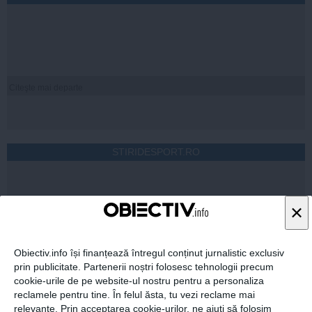
Citeşte mai departe
STIRIDESPORT.RO
×
Citeşte mai departe
Obiectiv.info își finanțează întregul conținut jurnalistic exclusiv
prin publicitate. Partenerii noștri folosesc tehnologii precum
cookie-urile de pe website-ul nostru pentru a personaliza
reclamele pentru tine. În felul ăsta, tu vezi reclame mai
ROMANIATV.NET
relevante. Prin acceptarea cookie-urilor, ne ajuți să folosim