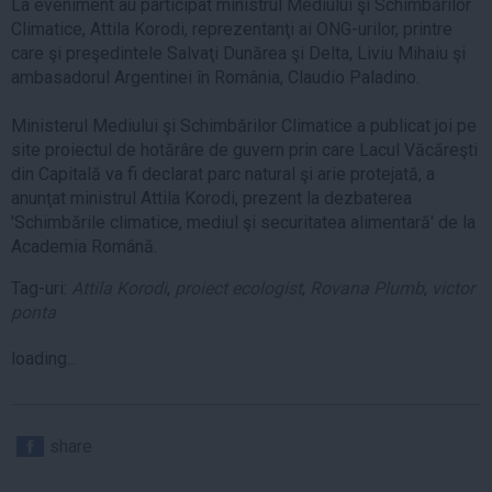
La eveniment au participat ministrul Mediului şi Schimbărilor
Climatice, Attila Korodi, reprezentanţi ai ONG-urilor, printre
care şi preşedintele Salvaţi Dunărea şi Delta, Liviu Mihaiu şi
ambasadorul Argentinei în România, Claudio Paladino.
Ministerul Mediului şi Schimbărilor Climatice a publicat joi pe
site proiectul de hotărâre de guvern prin care Lacul Văcăreşti
din Capitală va fi declarat parc natural şi arie protejată, a
anunţat ministrul Attila Korodi, prezent la dezbaterea
'Schimbările climatice, mediul şi securitatea alimentară' de la
Academia Română.
Tag-uri:
Attila Korodi
,
proiect ecologist
,
Rovana Plumb
,
victor
ponta
loading...
share