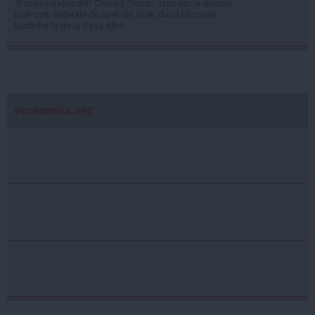
'O rușine națională!' Donald Trump, atac dur la decizia
unei curți federale de apel din SUA, după blocarea
lucrărilor la de la Casa Albă
economica.net