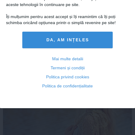
aceste tehnologii în continuare pe site.
Îți mulțumim pentru acest accept și îți reamintim că îți poți
schimba oricând opțiunea printr-o simplă revenire pe site!
Citeşte mai departe
DA, AM INȚELES
Mai multe detalii
FEMINIS.RO
Termeni și condiții
Politica privind cookies
Politica de confidențialitate