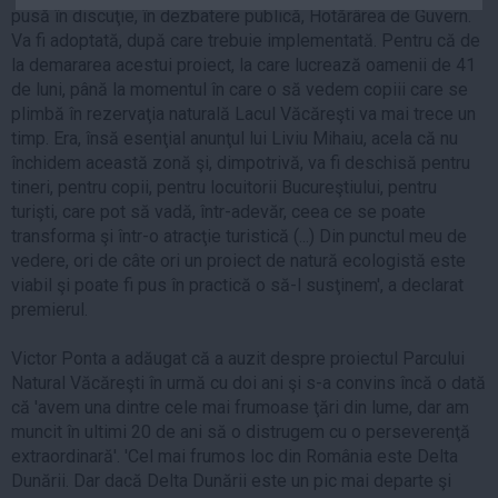
pusă în discuţie, în dezbatere publică, Hotărârea de Guvern.
Auto
Va fi adoptată, după care trebuie implementată. Pentru că de
Sport
la demararea acestui proiect, la care lucrează oamenii de 41
de luni, până la momentul în care o să vedem copiii care se
Handbal
plimbă în rezervaţia naturală Lacul Văcăreşti va mai trece un
Box
timp. Era, însă esenţial anunţul lui Liviu Mihaiu, acela că nu
închidem această zonă şi, dimpotrivă, va fi deschisă pentru
Baschet
tineri, pentru copii, pentru locuitorii Bucureştiului, pentru
Tenis
turişti, care pot să vadă, într-adevăr, ceea ce se poate
Alte sporturi
transforma şi într-o atracţie turistică (...) Din punctul meu de
vedere, ori de câte ori un proiect de natură ecologistă este
Life
viabil şi poate fi pus în practică o să-l susţinem', a declarat
premierul.
Funny
Travel
Victor Ponta a adăugat că a auzit despre proiectul Parcului
Stil de viata
Natural Văcăreşti în urmă cu doi ani şi s-a convins încă o dată
că 'avem una dintre cele mai frumoase ţări din lume, dar am
muncit în ultimi 20 de ani să o distrugem cu o perseverenţă
extraordinară'. 'Cel mai frumos loc din România este Delta
Dunării. Dar dacă Delta Dunării este un pic mai departe şi