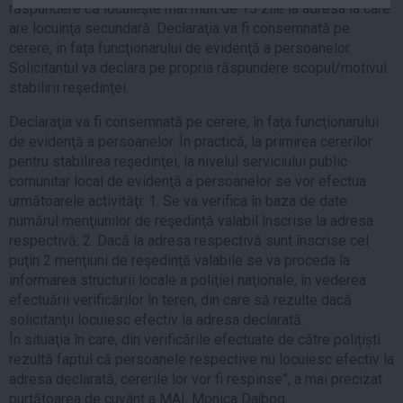
răspundere că locuieşte mai mult de 15 zile la adresa la care
Auto
are locuinţa secundară. Declaraţia va fi consemnată pe
Sport
cerere, în faţa funcţionarului de evidenţă a persoanelor.
Solicitantul va declara pe propria răspundere scopul/motivul
Handbal
stabilirii reşedinţei.
Box
Declaraţia va fi consemnată pe cerere, în faţa funcţionarului
Baschet
de evidenţă a persoanelor. În practică, la primirea cererilor
Tenis
pentru stabilirea reşedinţei, la nivelul serviciului public
comunitar local de evidenţă a persoanelor se vor efectua
Alte sporturi
următoarele activităţi: 1. Se va verifica în baza de date
Life
numărul menţiunilor de reşedinţă valabil înscrise la adresa
respectivă; 2. Dacă la adresa respectivă sunt înscrise cel
Funny
puţin 2 menţiuni de reşedinţă valabile se va proceda la
Travel
informarea structurii locale a poliţiei naţionale, în vederea
efectuării verificărilor în teren, din care să rezulte dacă
Stil de viata
solicitanţii locuiesc efectiv la adresa declarată.
În situaţia în care, din verificările efectuate de către polițiști
rezultă faptul că persoanele respective nu locuiesc efectiv la
adresa declarată, cererile lor vor fi respinse”, a mai precizat
purtătoarea de cuvânt a MAI, Monica Dajbog.