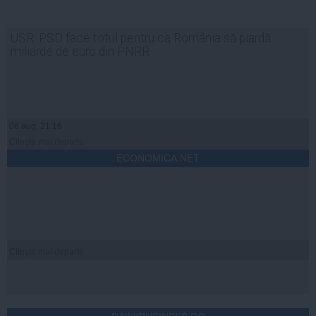
USR: PSD face totul pentru ca România să piardă
miliarde de euro din PNRR
06 aug, 21:16
Citeşte mai departe
ECONOMICA.NET
Citeşte mai departe