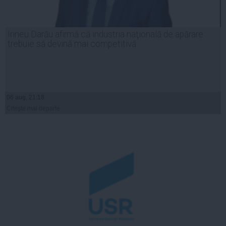
Irineu Darău afirmă că industria naţională de apărare
trebuie să devină mai competitivă
06 aug, 21:18
Citeşte mai departe