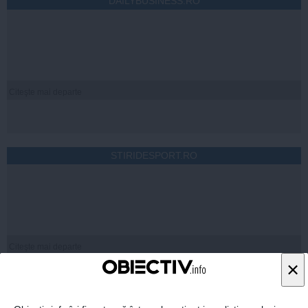
DAILYBUSINESS.RO
Citeşte mai departe
STIRIDESPORT.RO
Citeşte mai departe
×
ROMANIATV.NET