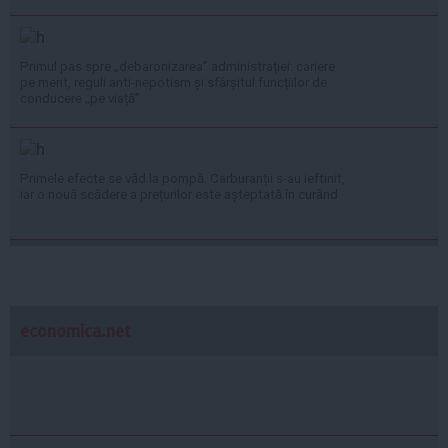
Primul pas spre „debaronizarea” administrației: cariere
pe merit, reguli anti-nepotism și sfârșitul funcțiilor de
conducere „pe viață”
Primele efecte se văd la pompă. Carburanții s-au ieftinit,
iar o nouă scădere a prețurilor este așteptată în curând
economica.net