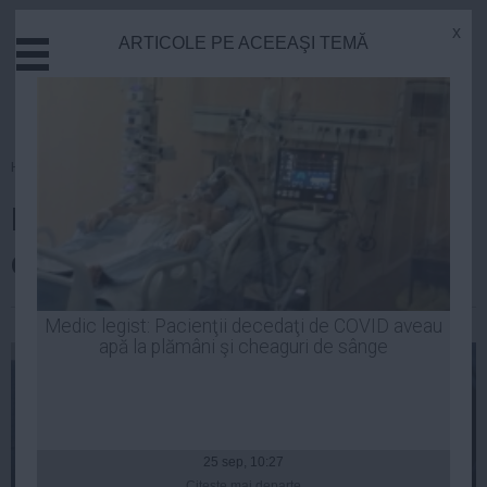
x
ARTICOLE PE ACEEAŞI TEMĂ
Actual
Economie
Justitie
Externe
Homepage
»
Actual
Educatie
Reguli noi pentru obținerea vizei
Sanatate
Stiinta
de flotant. Anunțul făcut de MAI
Tehnologie
Cultura
| 07 sep, 19:58
Medic legist: Pacienţii decedaţi de COVID aveau
apă la plămâni şi cheaguri de sânge
Mediu
Life
Politica
Guvern
25 sep, 10:27
Citeşte mai departe