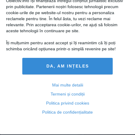
Obiectiv.info își finanțează întregul conținut jurnalistic exclusiv
prin publicitate. Partenerii noștri folosesc tehnologii precum
cookie-urile de pe website-ul nostru pentru a personaliza
reclamele pentru tine. În felul ăsta, tu vezi reclame mai
relevante. Prin acceptarea cookie-urilor, ne ajuți să folosim
aceste tehnologii în continuare pe site.
Citeşte mai departe
Îți mulțumim pentru acest accept și îți reamintim că îți poți
schimba oricând opțiunea printr-o simplă revenire pe site!
FEMINIS.RO
DA, AM INȚELES
Mai multe detalii
Termeni și condiții
Politica privind cookies
Politica de confidențialitate