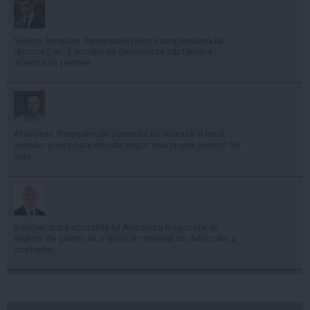
Simion: Începem demersurile pentru suspendarea lui
Nicușor Dan; îl somăm să desemneze săptămâna
aceasta un premier
Abrudean: Președintele Senatului nu votează în locul
plenului și nu poate decide singur soarta unui proiect de
lege
Bolojan, după acuzațiile lui Alexandru Rogobete: În
ședința de guvern nu a ajuns un material de deblocare a
posturilor