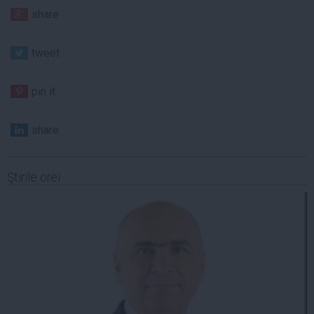
share
tweet
pin it
share
Ştirile orei