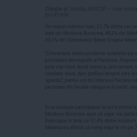
Citeşte şi:
Sondaj INSCOP – cine voteaz
pro-Ponta
Pe regiuni istorice mari, 21,7% dintre cei ca
sunt din Moldova-Bucovina, 48,2% din Munt
30,1% din Transilvania-Banat-Crişana-Mara
"Diferenţele dintre ponderile votanţilor pe r
potenţialul demografic al fiecăreia. Regiu
este mai mică decât restul şi, prin urmare, 
celelalte două, deci graficul despre care 
'apetitul'; pentru vot din interiorul fiecărei 
persoane din fiecare categorie în parte', e
În ce priveşte participarea la vot în primul tu
Moldova-Bucovina spun că sigur vor partici
Dobrogea, în timp ce 51,4% dintre locuitorii 
Maramureş afirmă că merg sigur la vot pe 