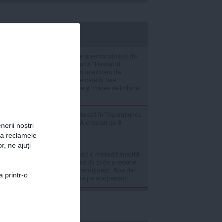
stiripesurse.ro
VIDEO O destinație spectaculoasă de
vacanță, supranumită ”Hawaii al
Europei” oferă prețuri extrem de
atractive și peisaje care îți taie
răsuflarea: Muntele și marea se îmbină
perfect aici
Radu Miruță raportează în ”Operațiunea
barja pe Dunăre”: A crescut cu 8
nerii noștri
centimetri
za reclamele
r, ne ajuți
Cercetătorii au găsit o metodă inedită
de a combate canicula și de a reduce
folosirea aerului condiționat: Apa de
a printr-o
ploaie colectată de pe acoperișuri