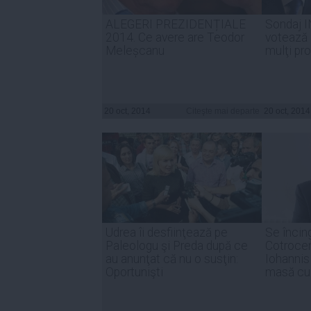
ALEGERI PREZIDENȚIALE
Sondaj 
2014. Ce avere are Teodor
votează 
Meleșcanu
mulţi pr
20 oct, 2014
Citeşte mai departe
20 oct, 2014
Udrea îi desfiinţează pe
Se încin
Paleologu şi Preda după ce
Cotrocen
au anunţat că nu o susţin:
Iohannis
Oportunişti
masă cu 