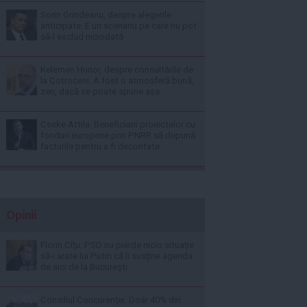
Sorin Grindeanu, despre alegerile
anticipate: E un scenariu pe care nu pot
să-l exclud niciodată
Kelemen Hunor, despre consultările de
la Cotroceni: A fost o atmosferă bună,
zen, dacă se poate spune așa
Cseke Attila: Beneficiarii proiectelor cu
fonduri europene prin PNRR să depună
facturile pentru a fi decontate
Opinii
Florin Cîţu: PSD nu pierde nicio situaţie
să-i arate lui Putin că îi susţine agenda
de aici de la Bucureşti
Consiliul Concurenţei: Doar 40% din