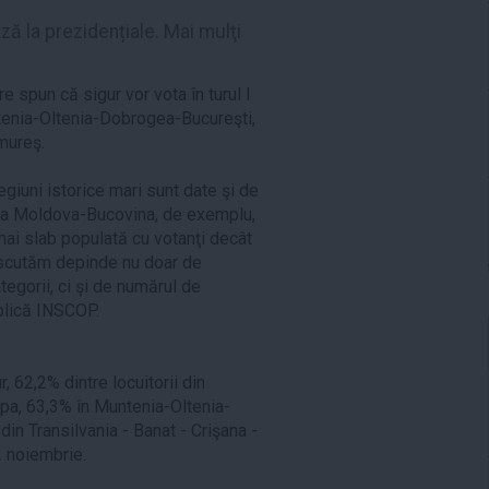
ă la prezidențiale. Mai mulţi
re spun că sigur vor vota în turul I
enia-Oltenia-Dobrogea-Bucureşti,
mureş.
egiuni istorice mari sunt date şi de
nea Moldova-Bucovina, de exemplu,
mai slab populată cu votanţi decât
discutăm depinde nu doar de
categorii, ci şi de numărul de
xplică INSCOP.
r, 62,2% dintre locuitorii din
pa, 63,3% în Muntenia-Oltenia-
din Transilvania - Banat - Crişana -
2 noiembrie.