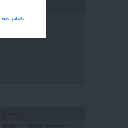
economica.net
nfidențialitate
feminis.ro
Cum îți hidratezi părul pe timp de