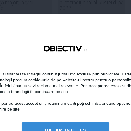
ță majoră a țării
aliat tradițional al Rusiei după
re
2022
19:47
Citeşte mai departe
07 aug, 21:11
Citeşte mai departe
DAILYBUSINESS.RO
STIRIDESPORT.RO
 își finanțează întregul conținut jurnalistic exclusiv prin publicitate. Parte
Citeşte mai departe
Citeşte mai departe
hnologii precum cookie-urile de pe website-ul nostru pentru a personali
 În felul ăsta, tu vezi reclame mai relevante. Prin acceptarea cookie-urilo
ceste tehnologii în continuare pe site.
 pentru acest accept și îți reamintim că îți poți schimba oricând opțiune
FEMINIS.RO
ire pe site!
DA, AM INȚELES