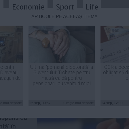
a
Economie
Sport
Life
ARTICOLE PE ACEEAŞI TEMĂ
i sunt mai decişi decât femeile să 
cienţii
Ultima "pomană electorală" a
CCR a deci
ID aveau
Guvernului: Tichete pentru
obligat să d
heaguri de
masă caldă pentru
c
pensionarii cu venituri mici
% dintre
 că vor
te mai departe
25 sep, 09:57
Citeşte mai departe
24 sep, 12:00
turul I al
răspuns că
nţă' în