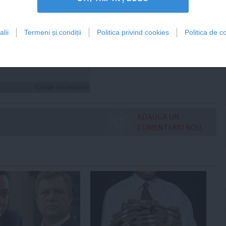
i hidratezi părul pe
lii
Termeni și condiții
Politica privind cookies
Politica de co
de caniculă
Citeşte mai departe
ADAUGA UN
COMENTARIU NOU