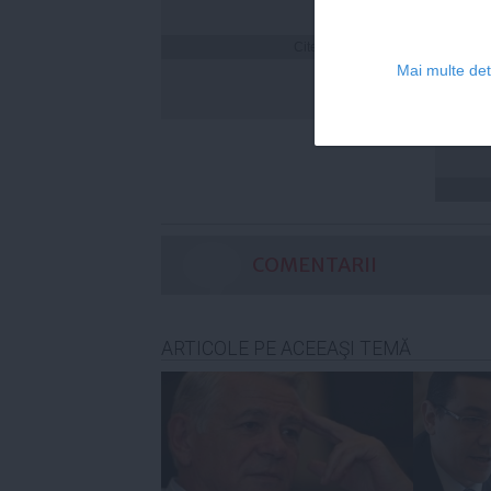
Citeşte mai departe
Cum îț
Mai multe deta
timp 
COMENTARII
ARTICOLE PE ACEEAŞI TEMĂ