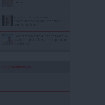
caniculă
Alina Pușcău, mărturisire
cutremurătoare înainte de operație:
„Am cancer la sân”
Florin Ristei, reacție după ce a fost pus
la zid în mediul online: „Am răspuns cu
o statistică”
dailybusiness.ro