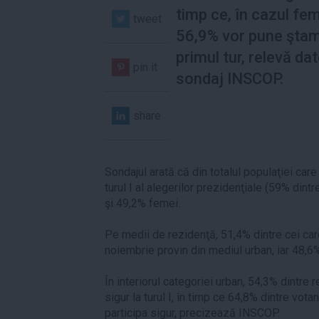
timp ce, în cazul fem
tweet
56,9% vor pune ştam
primul tur, relevă dat
pin it
sondaj INSCOP.
share
Sondajul arată că din totalul populaţiei care
turul I al alegerilor prezidenţiale (59% din
şi 49,2% femei.
Pe medii de rezidenţă, 51,4% dintre cei car
noiembrie provin din mediul urban, iar 48,6%
În interiorul categoriei urban, 54,3% dintre 
sigur la turul I, în timp ce 64,8% dintre vota
participa sigur, precizează INSCOP.