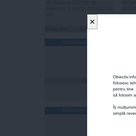
din Rahova afectat de
de for
explozie durează circa 50 de
noast
zile
×
07 aug, 19:45
Citeşte mai departe
07 aug, 
ECONOMICA.NET
Obiectiv.info
Citeşte mai departe
folosesc te
pentru tine.
să folosim a
Îți mulțumim
ROMANIATV.NET
simplă reven