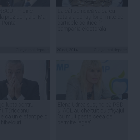
INSCOP – cine
La cât se ridică valoarea
la prezidențiale. Mai
totală a donaţiilor primite de
o-Ponta
partidele politice în
campania electorală
Citeşte mai departe
20 oct, 2014
Citeşte mai departe
ge lupta pentru
Elena Udrea susţine că PSD
i. Tăriceanu:
şi ACL au cheltuit cu afişajul
 e ca un elefant pe o
"cu mult peste ceea ce
bibelouri
permite legea"