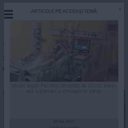
x
ARTICOLE PE ACEEAŞI TEMĂ
Actual
Economie
Justitie
Externe
Homepage
»
Justitie
Educatie
Subordonați și apropiați ai lui
Sanatate
Stiinta
Oprescu, aduși la DNA
Tehnologie
Cultura
Robert Georgescu
| 06 sep, 11:03
Medic legist: Pacienţii decedaţi de COVID aveau
apă la plămâni şi cheaguri de sânge
Mediu
Life
Politica
Guvern
25 sep, 10:27
Citeşte mai departe