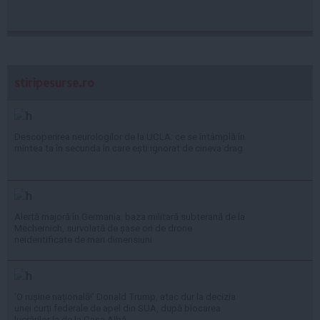
stiripesurse.ro
Descoperirea neurologilor de la UCLA: ce se întâmplă în
mintea ta în secunda în care ești ignorat de cineva drag
Alertă majoră în Germania: baza militară subterană de la
Mechernich, survolată de șase ori de drone
neidentificate de mari dimensiuni
'O rușine națională!' Donald Trump, atac dur la decizia
unei curți federale de apel din SUA, după blocarea
lucrărilor la de la Casa Albă