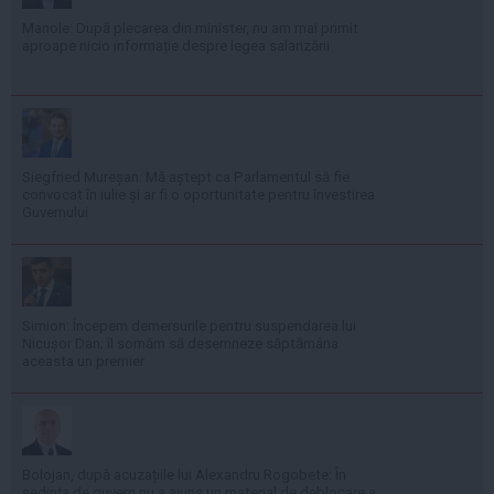
Manole: După plecarea din minister, nu am mai primit
aproape nicio informație despre legea salarizării
Siegfried Mureșan: Mă aștept ca Parlamentul să fie
convocat în iulie și ar fi o oportunitate pentru învestirea
Guvernului
Simion: Începem demersurile pentru suspendarea lui
Nicușor Dan; îl somăm să desemneze săptămâna
aceasta un premier
Bolojan, după acuzațiile lui Alexandru Rogobete: În
ședința de guvern nu a ajuns un material de deblocare a