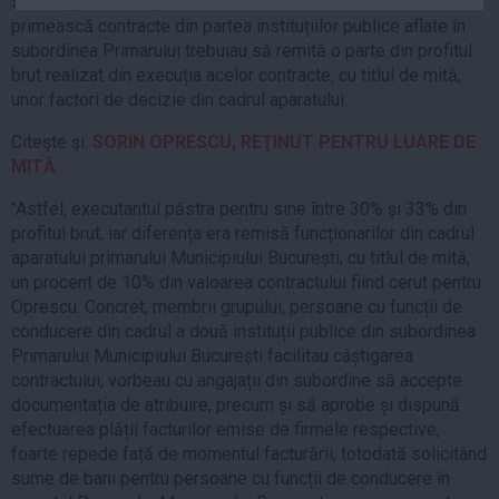
sistem prin care operatorii economici care doreau să
Auto
primească contracte din partea instituțiilor publice aflate în
subordinea Primarului trebuiau să remită o parte din profitul
Sport
brut realizat din execuția acelor contracte, cu titlul de mită,
Handbal
unor factori de decizie din cadrul aparatului.
Box
Citeşte şi:
SORIN OPRESCU, REŢINUT PENTRU LUARE DE
Baschet
MITĂ
Tenis
"Astfel, executantul păstra pentru sine între 30% și 33% din
Alte sporturi
profitul brut, iar diferența era remisă funcționarilor din cadrul
aparatului primarului Municipiului București, cu titlul de mită,
Life
un procent de 10% din valoarea contractului fiind cerut pentru
Oprescu. Concret, membrii grupului, persoane cu funcții de
Funny
conducere din cadrul a două instituții publice din subordinea
Travel
Primarului Municipiului București facilitau câștigarea
Stil de viata
contractului, vorbeau cu angajații din subordine să accepte
documentația de atribuire, precum și să aprobe și dispună
efectuarea plății facturilor emise de firmele respective,
foarte repede față de momentul facturării, totodată solicitând
sume de bani pentru persoane cu funcții de conducere în