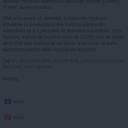
aparatul Primarului Municipiului București, precum și pentru
Primar", susțin procurorii.
DNA precizează că, sâmbătă, în baza unei înțelegeri
prealabile cu conducătorul unei instituții publice din
subordinea sa și o persoană de încredere a primarului, Sorin
Oprescu, a primit de la primul suma de 25.000 euro din totalul
de 60.000 euro pretinși de cei doi de la un număr de patru
denunțători, pentru edilul municipiului București.
Tag-uri:
denuntare
,
DNA
,
luare de mită
,
primaria municipiului
bucuresti
,
Sorin Oprescu
loading...
share
share