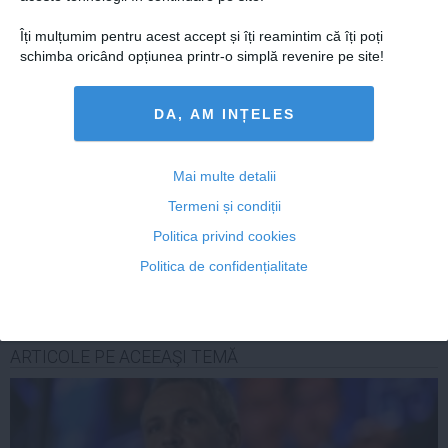
Cum îți hidratezi părul pe timp de caniculă
Îți mulțumim pentru acest accept și îți reamintim că îți poți
schimba oricând opțiunea printr-o simplă revenire pe site!
DA, AM INȚELES
Citeşte mai departe
Mai multe detalii
Termeni și condiții
COMENTARII
Politica privind cookies
Politica de confidențialitate
ADAUGA UN
COMENTARIU NOU
ARTICOLE PE ACEEAŞI TEMĂ