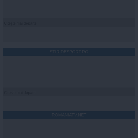
Citeşte mai departe
STIRIDESPORT.RO
Citeşte mai departe
ROMANIATV.NET