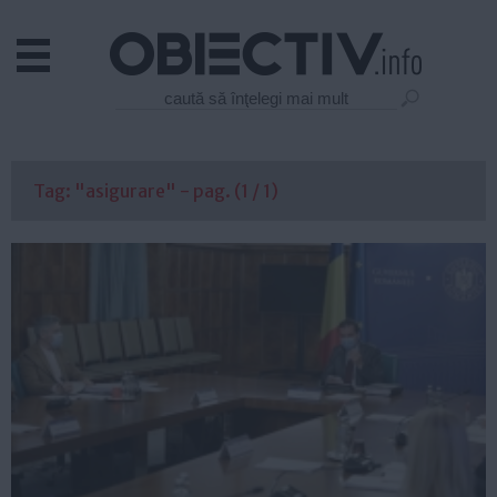
Actual
Economie
Justitie
Externe
Tag: "asigurare" - pag. (1 / 1)
Educatie
Sanatate
Stiinta
Tehnologie
Cultura
Mediu
Life
Politica
Guvern