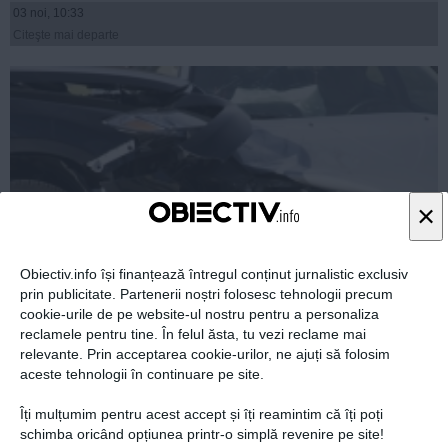
03 noi, 10:33
Citeşte mai departe
×
Obiectiv.info își finanțează întregul conținut jurnalistic exclusiv
prin publicitate. Partenerii noștri folosesc tehnologii precum
cookie-urile de pe website-ul nostru pentru a personaliza
Guvernul a adoptat hotărârea privind stabilirea tarifelor
reclamele pentru tine. În felul ăsta, tu vezi reclame mai
RCA
relevante. Prin acceptarea cookie-urilor, ne ajuți să folosim
aceste tehnologii în continuare pe site.
Îți mulțumim pentru acest accept și îți reamintim că îți poți
schimba oricând opțiunea printr-o simplă revenire pe site!
02 noi, 15:28