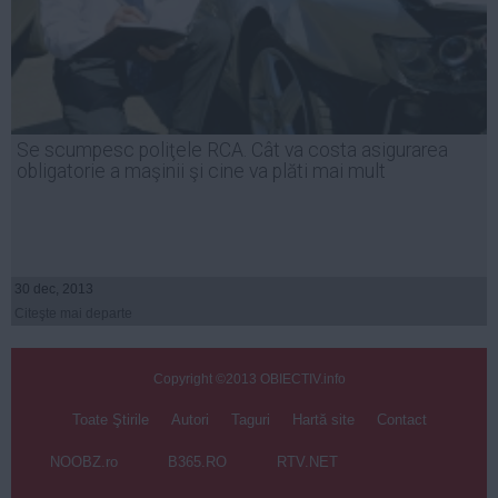
Se scumpesc poliţele RCA. Cât va costa asigurarea
obligatorie a maşinii şi cine va plăti mai mult
30 dec, 2013
Citeşte mai departe
Copyright ©2013 OBIECTIV.info
Toate Ştirile
Autori
Taguri
Hartă site
Contact
NOOBZ.ro
B365.RO
RTV.NET