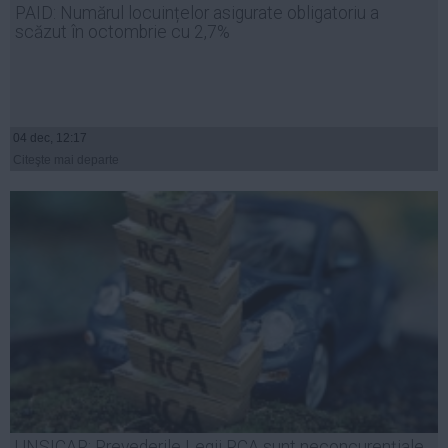
PAID: Numărul locuințelor asigurate obligatoriu a
Auto
scăzut în octombrie cu 2,7%
Sport
Handbal
Box
04 dec, 12:17
Baschet
Citeşte mai departe
Tenis
Alte sporturi
Life
Funny
Travel
Stil de viata
UNSICAR: Prevederile Legii RCA sunt neconcurențiale.