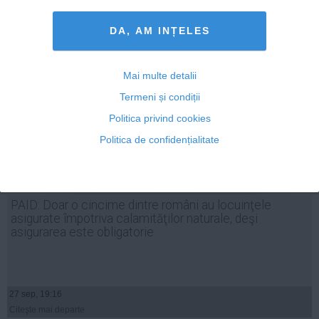
Citeşte mai departe
DA, AM INȚELES
Mai multe detalii
Termeni și condiții
Politica privind cookies
Politica de confidențialitate
PAID: Doar o cincime dintre români au locuinţele
asigurate împotriva calamităţilor naturale, deşi
asigurarea este obligatorie
27 sep, 19:16
Citeşte mai departe