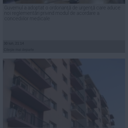
Presedintie
Guvernul a adoptat o ordonanţă de urgenţă care aduce
USL
noi reglementări privind modul de acordare a
concediilor medicale
PSD
PNL
PDL
30 iun, 21:14
PPDD
Citeşte mai departe
UDMR
PMP
Administraţie Publică
Economie
Finante
Energie
Imobiliare
Companii
Turism