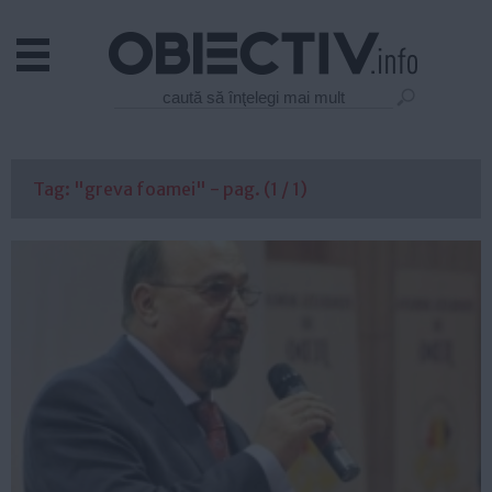
Actual
Economie
Justitie
Externe
Tag: "greva foamei" - pag. (1 / 1)
Educatie
Sanatate
Stiinta
Tehnologie
Cultura
Mediu
Life
Politica
Guvern