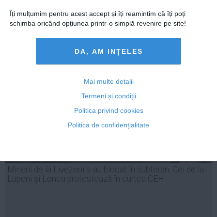
Îți mulțumim pentru acest accept și îți reamintim că îți poți
schimba oricând opțiunea printr-o simplă revenire pe site!
31 aug, 17:06
Citeşte mai departe
DA, AM INȚELES
Mai multe detalii
Termeni și condiții
Politica privind cookies
Politica de confidențialitate
Minerii de la Livezeni s-au blocat în subteran. Cei de la
Lupeni şi Lonea protestează în curtea CEH