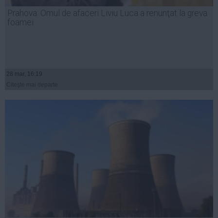
Presedintie
Prahova: Omul de afaceri Liviu Luca a renunţat la greva
USL
foamei
PSD
PNL
PDL
28 mar, 16:19
PPDD
Citeşte mai departe
UDMR
PMP
Administraţie Publică
Economie
Finante
Energie
Imobiliare
Companii
Turism