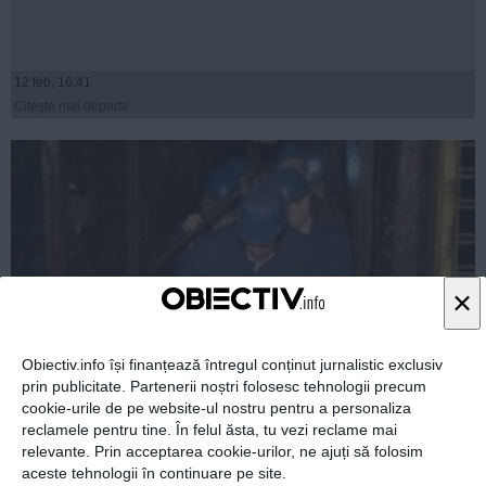
12 feb, 16:41
Citeşte mai departe
×
Obiectiv.info își finanțează întregul conținut jurnalistic exclusiv
prin publicitate. Partenerii noștri folosesc tehnologii precum
cookie-urile de pe website-ul nostru pentru a personaliza
15 mineri de la Băița au intrat în greva foamei. Ministrul
reclamele pentru tine. În felul ăsta, tu vezi reclame mai
Liviu Pop va merge acolo
relevante. Prin acceptarea cookie-urilor, ne ajuți să folosim
aceste tehnologii în continuare pe site.