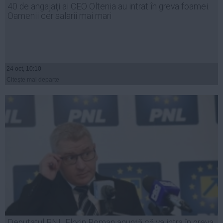
40 de angajaţi ai CEO Oltenia au intrat în greva foamei.
Auto
Oamenii cer salarii mai mari
Sport
Handbal
Box
24 oct, 10:10
Baschet
Citeşte mai departe
Tenis
Alte sporturi
Life
Funny
Travel
Stil de viata
Deputatul PNL Florin Roman anunță că va intra în greva