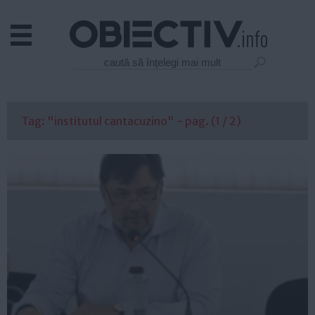
Actual
Economie
Justitie
Externe
Tag: "institutul cantacuzino" - pag. (1 / 2)
Educatie
Sanatate
Stiinta
Tehnologie
Cultura
Mediu
Life
Politica
Guvern