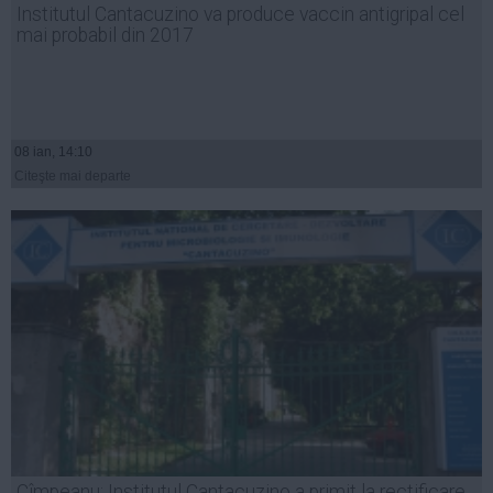
Institutul Cantacuzino va produce vaccin antigripal cel
Auto
mai probabil din 2017
Sport
Handbal
Box
08 ian, 14:10
Baschet
Citeşte mai departe
Tenis
Alte sporturi
Life
Funny
Travel
Stil de viata
Cîmpeanu: Institutul Cantacuzino a primit la rectificare