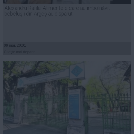
Presedintie
Alexandru Rafila: Alimentele care au îmbolnăvit
USL
bebeluşii din Argeș au dispărut
PSD
PNL
PDL
09 mar, 20:01
PPDD
Citeşte mai departe
UDMR
PMP
Administraţie Publică
Economie
Finante
Energie
Imobiliare
Companii
Turism