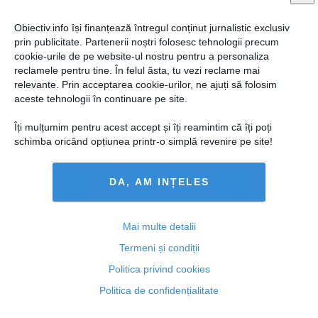
Obiectiv.info își finanțează întregul conținut jurnalistic exclusiv
prin publicitate. Partenerii noștri folosesc tehnologii precum
cookie-urile de pe website-ul nostru pentru a personaliza
reclamele pentru tine. În felul ăsta, tu vezi reclame mai
relevante. Prin acceptarea cookie-urilor, ne ajuți să folosim
aceste tehnologii în continuare pe site.
Îți mulțumim pentru acest accept și îți reamintim că îți poți
schimba oricând opțiunea printr-o simplă revenire pe site!
DA, AM INȚELES
Ministrul Sănătăţii cere DEMISIA directorului
Institutului Cantacuzino
Mai multe detalii
Termeni și condiții
Politica privind cookies
15 sep, 2014
Politica de confidențialitate
Citeşte mai departe