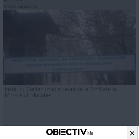
Citeşte mai departe
Institutul Cantacuzino a trecut de la Sănătate la
Ministerul Educaţiei
01 oct, 2014
×
Citeşte mai departe