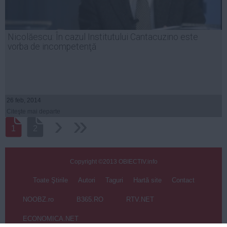
Nicolăescu: În cazul Institutului Cantacuzino este
vorba de incompetenţă
26 feb, 2014
Citeşte mai departe
›
››
1
2
Copyright ©2013 OBIECTIV.info
Toate Ştirile
Autori
Taguri
Hartă site
Contact
NOOBZ.ro
B365.RO
RTV.NET
ECONOMICA.NET