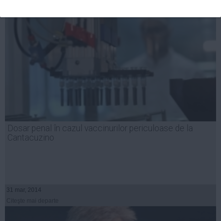
Dosar penal în cazul vaccinurilor periculoase de la
Cantacuzino
31 mar, 2014
Citeşte mai departe