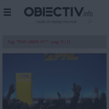
Actual
Economie
Justitie
Externe
Tag: "PSD-UNPR-PC" - pag. (1 / 1)
Educatie
Sanatate
Stiinta
Tehnologie
Cultura
Mediu
Life
Politica
Guvern