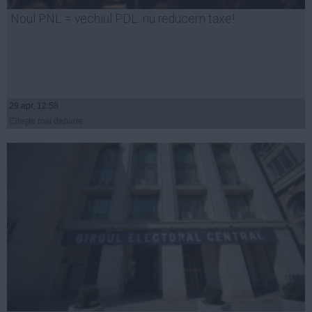
Presedintie
Noul PNL = vechiul PDL: nu reducem taxe!
USL
PSD
PNL
PDL
29 apr, 12:58
PPDD
Citeşte mai departe
UDMR
PMP
Administraţie Publică
Economie
Finante
Energie
Imobiliare
Companii
Turism