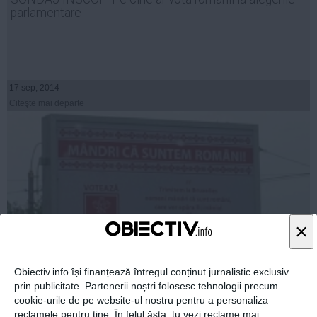
parlamentare
17 sep, 2014
Citeşte mai departe
×
Obiectiv.info își finanțează întregul conținut jurnalistic exclusiv
prin publicitate. Partenerii noștri folosesc tehnologii precum
Românii s-au convins că spiritual USL trăiește
cookie-urile de pe website-ul nostru pentru a personaliza
reclamele pentru tine. În felul ăsta, tu vezi reclame mai