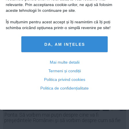
relevante. Prin acceptarea cookie-urilor, ne ajuți să folosim
aceste tehnologii în continuare pe site.
Îți mulțumim pentru acest accept și îți reamintim că îți poți
25 mai, 2014
schimba oricând opțiunea printr-o simplă revenire pe site!
Citeşte mai departe
DA, AM INȚELES
Mai multe detalii
Termeni și condiții
Politica privind cookies
Politica de confidențialitate
Ponta: Să vorbim mai puţin despre cine va fi
preşedintele României şi să vorbim despre cum să fie