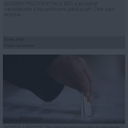
ALEGERI PREZIDENȚIALE. BEC a acceptat
Auto
candidaturile a trei politicieni, până acum. Cine sunt
Sport
aceștia
Handbal
Box
23 sep, 2014
Baschet
Citeşte mai departe
Tenis
Alte sporturi
Life
Funny
Travel
Stil de viata
SONDAJ INSCOP: Pe cine ar vota românii la alegerile