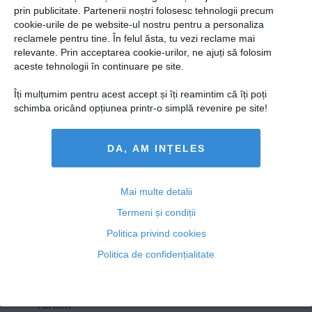
Presedintie
prin publicitate. Partenerii noștri folosesc tehnologii precum
Cel mai mare MISTER al creştinismului ar putea
USL
cookie-urile de pe website-ul nostru pentru a personaliza
converti toţi ateii
reclamele pentru tine. În felul ăsta, tu vezi reclame mai
PSD
relevante. Prin acceptarea cookie-urilor, ne ajuți să folosim
PNL
aceste tehnologii în continuare pe site.
PDL
Îți mulțumim pentru acest accept și îți reamintim că îți poți
19 iun, 2014
PPDD
schimba oricând opțiunea printr-o simplă revenire pe site!
Citeşte mai departe
UDMR
DA, AM INȚELES
PMP
Administraţie Publică
Copyright ©2013 OBIECTIV.info
Economie
Mai multe detalii
Toate Ştirile
Autori
Taguri
Hartă site
Contact
Termeni și condiții
Finante
NOOBZ.ro
B365.RO
RTV.NET
Politica privind cookies
Energie
Politica de confidențialitate
ECONOMICA.NET
Imobiliare
Companii
Turism