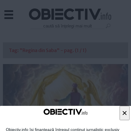
Actual
Economie
Justitie
Externe
Tag: "Regina din Saba" - pag. (1 / 1)
Educatie
Sanatate
Stiinta
Tehnologie
Cultura
Mediu
Life
×
Politica
Guvern
Obiectiv.info își finanțează întregul conținut jurnalistic exclusiv