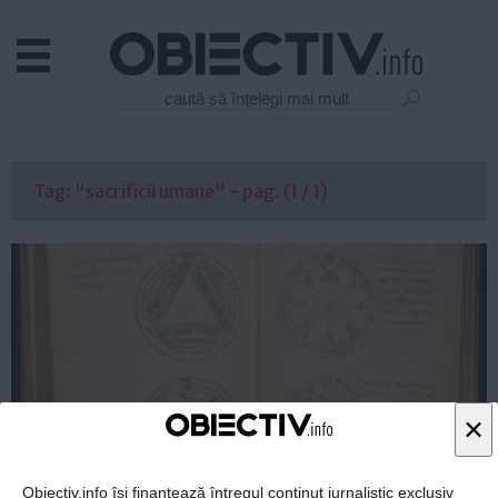
Actual
Economie
Justitie
Externe
Tag: "sacrificii umane" - pag. (1 / 1)
Educatie
Sanatate
Stiinta
Tehnologie
Cultura
Mediu
Life
×
Politica
Guvern
Obiectiv.info își finanțează întregul conținut jurnalistic exclusiv