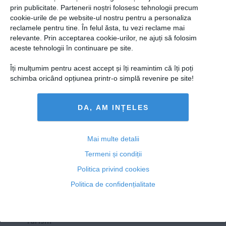
Presedintie
prin publicitate. Partenerii noștri folosesc tehnologii precum
INCREDIBIL! Un rege BIBLIC a scris o carte cu efecte
USL
cookie-urile de pe website-ul nostru pentru a personaliza
DIABOLICE. Care este aceasta
reclamele pentru tine. În felul ăsta, tu vezi reclame mai
PSD
relevante. Prin acceptarea cookie-urilor, ne ajuți să folosim
PNL
aceste tehnologii în continuare pe site.
PDL
Îți mulțumim pentru acest accept și îți reamintim că îți poți
14 iul, 2014
PPDD
schimba oricând opțiunea printr-o simplă revenire pe site!
Citeşte mai departe
UDMR
DA, AM INȚELES
PMP
Administraţie Publică
Copyright ©2013 OBIECTIV.info
Economie
Mai multe detalii
Toate Ştirile
Autori
Taguri
Hartă site
Contact
Termeni și condiții
Finante
NOOBZ.ro
B365.RO
RTV.NET
Politica privind cookies
Energie
Politica de confidențialitate
ECONOMICA.NET
Imobiliare
Companii
Turism