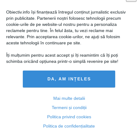
Obiectiv.info își finanțează întregul conținut jurnalistic exclusiv
prin publicitate. Partenerii noștri folosesc tehnologii precum
cookie-urile de pe website-ul nostru pentru a personaliza
reclamele pentru tine. În felul ăsta, tu vezi reclame mai
relevante. Prin acceptarea cookie-urilor, ne ajuți să folosim
aceste tehnologii în continuare pe site.
Îți mulțumim pentru acest accept și îți reamintim că îți poți
schimba oricând opțiunea printr-o simplă revenire pe site!
DA, AM INȚELES
Ce se ascunde în margarină, brânză topită sau pateu?
Mai multe detalii
Termeni și condiții
Politica privind cookies
27 ian, 2014
Politica de confidențialitate
Citeşte mai departe