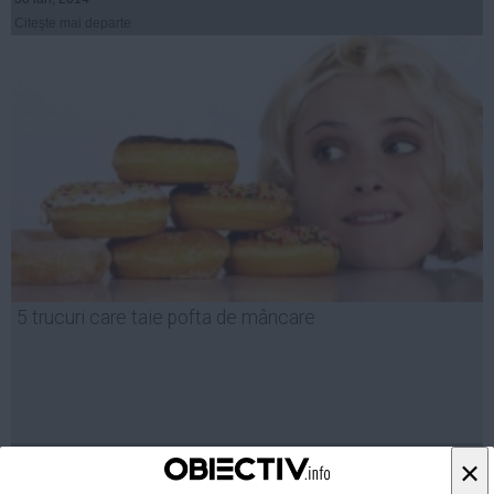
Citeşte mai departe
5 trucuri care taie pofta de mâncare
30 ian, 2014
×
Citeşte mai departe