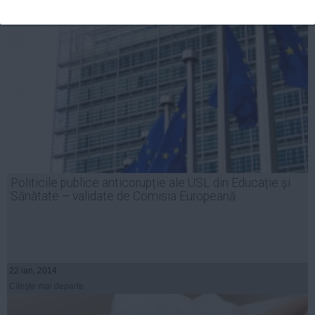
Politicile publice anticorupție ale USL din Educație și
Sănătate – validate de Comisia Europeană
22 ian, 2014
Citeşte mai departe