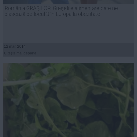
Presedintie
România GRAŞILOR. Greşelile alimentare care ne
USL
plasează pe locul 3 în Europa la obezitate
PSD
PNL
PDL
12 mar, 2014
PPDD
Citeşte mai departe
UDMR
PMP
Administraţie Publică
Economie
Finante
Energie
Imobiliare
Companii
Turism