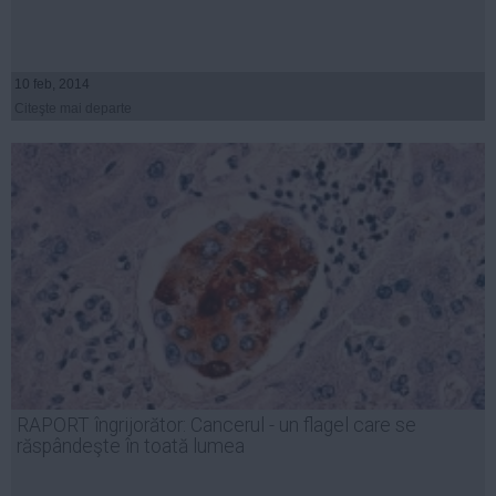
10 feb, 2014
Citeşte mai departe
RAPORT îngrijorător: Cancerul - un flagel care se
răspândeşte în toată lumea