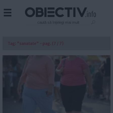
Actual
Economie
Justitie
Externe
Tag: "sanatate" - pag. (7 / 7)
Educatie
Sanatate
Stiinta
Tehnologie
Cultura
Mediu
Life
Politica
Guvern