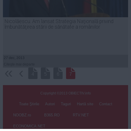
Nicolăescu: Am lansat Strategia Naţională privind
îmbunătăţirea stării de sănătate a românilor
27 dec, 2013
Citeşte mai departe
‹‹
‹
4
5
6
7
Copyright ©2013 OBIECTIV.info
Toate Ştirile
Autori
Taguri
Hartă site
Contact
NOOBZ.ro
B365.RO
RTV.NET
ECONOMICA.NET