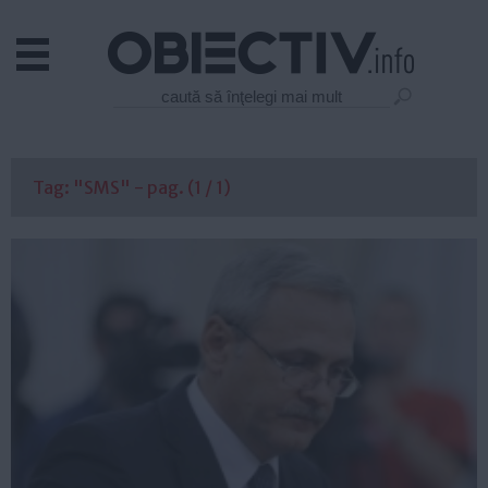
Actual
Economie
Justitie
Externe
Tag: "SMS" - pag. (1 / 1)
Educatie
Sanatate
Stiinta
Tehnologie
Cultura
Mediu
Life
Politica
Guvern