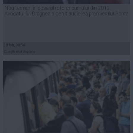
Presedintie
Nou termen în dosarul referendumului din 2012.
USL
Avocatul lui Dragnea a cerut audierea premierului Ponta
PSD
PNL
PDL
19 feb, 08:54
PPDD
Citeşte mai departe
UDMR
PMP
Administraţie Publică
Economie
Finante
Energie
Imobiliare
Companii
Turism