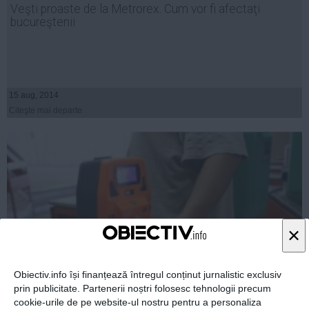
Veşti proaste de la Metrorex. Cum vor fi afectaţi
Auto
bucureştenii
Sport
Handbal
Box
15 aug, 2014
Baschet
Citeşte mai departe
Tenis
Alte sporturi
Life
Funny
Travel
×
Stil de viata
Obiectiv.info își finanțează întregul conținut jurnalistic exclusiv
prin publicitate. Partenerii noștri folosesc tehnologii precum
cookie-urile de pe website-ul nostru pentru a personaliza
Metrorex a decis sistarea plăţii biletelor prin SMS