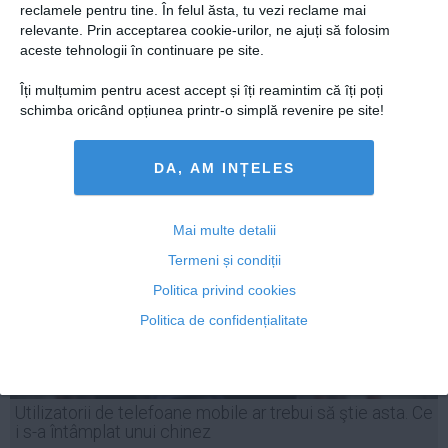
reclamele pentru tine. În felul ăsta, tu vezi reclame mai
relevante. Prin acceptarea cookie-urilor, ne ajuți să folosim
aceste tehnologii în continuare pe site.
Îți mulțumim pentru acest accept și îți reamintim că îți poți
schimba oricând opțiunea printr-o simplă revenire pe site!
04 iul, 2014
Citeşte mai departe
DA, AM INȚELES
Mai multe detalii
Termeni și condiții
Politica privind cookies
Politica de confidențialitate
Utilizatorii de telefoane mobile ar trebui să ştie asta. Ce
i s-a întâmplat unui chinez