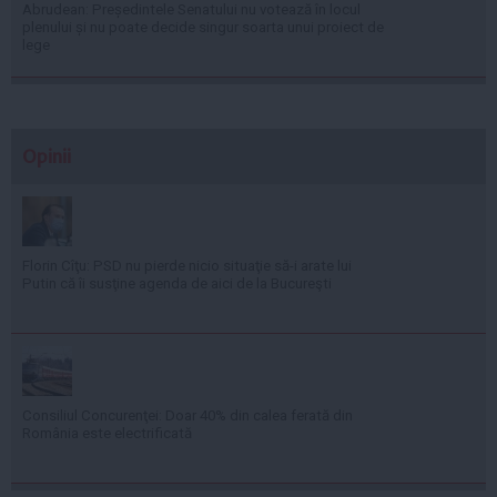
Abrudean: Președintele Senatului nu votează în locul
plenului și nu poate decide singur soarta unui proiect de
lege
Opinii
Florin Cîţu: PSD nu pierde nicio situaţie să-i arate lui
Putin că îi susţine agenda de aici de la Bucureşti
Consiliul Concurenţei: Doar 40% din calea ferată din
România este electrificată