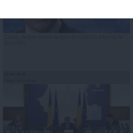
Cioloş, despre starea răniţilor din Colectiv, internaţi la
Bruxelles
19 dec, 14:35
Citeşte mai departe