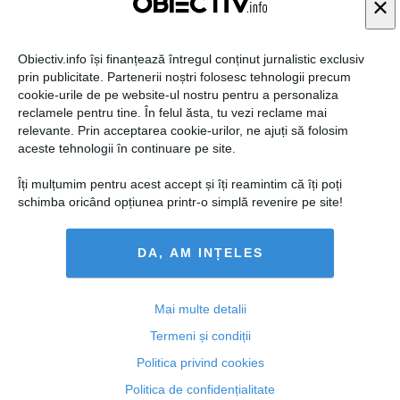
×
Obiectiv.info își finanțează întregul conținut jurnalistic exclusiv
prin publicitate. Partenerii noștri folosesc tehnologii precum
Citeşte mai departe
cookie-urile de pe website-ul nostru pentru a personaliza
reclamele pentru tine. În felul ăsta, tu vezi reclame mai
relevante. Prin acceptarea cookie-urilor, ne ajuți să folosim
COMENTARII
aceste tehnologii în continuare pe site.
Îți mulțumim pentru acest accept și îți reamintim că îți poți
ADAUGA UN
schimba oricând opțiunea printr-o simplă revenire pe site!
COMENTARIU NOU
DA, AM INȚELES
ARTICOLE PE ACEEAŞI TEMĂ
Mai multe detalii
Termeni și condiții
Politica privind cookies
Politica de confidențialitate