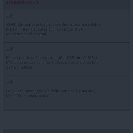
stiripesurse.ro
VIDEO Sufocate de turiști, unele dintre cele mai celebre
plaje din Grecia ar putea schimba regulile: Se
restricționează accesul
Război politic pe Legea Integrității. PSD atacă USR și
PNL după sesizarea la CCR: „Este o bătaie de joc față
de banii publici”
FOTO Dan Diaconescu, în doliu. Fratele său mai mic,
Mario Diaconescu, a murit