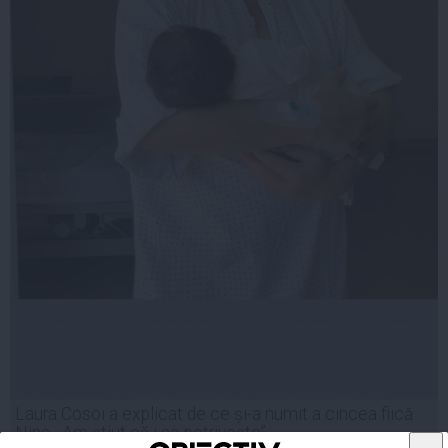
Laura Cosoi a explicat de ce și-a numit a cincea fiică
Nina. „Am știut că i se potrivește”