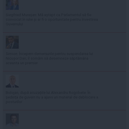
Siegfried Mureșan: Mă aștept ca Parlamentul să fie
convocat în iulie și ar fi o oportunitate pentru învestirea
Guvernului
Simion: Începem demersurile pentru suspendarea lui
Nicușor Dan; îl somăm să desemneze săptămâna
aceasta un premier
Bolojan, după acuzațiile lui Alexandru Rogobete: În
ședința de guvern nu a ajuns un material de deblocare a
posturilor