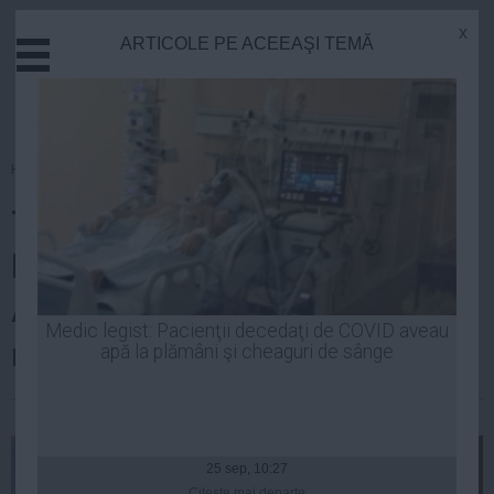
x
ARTICOLE PE ACEEAŞI TEMĂ
Actual
Economie
Justitie
Externe
Homepage
»
Politica
Educatie
Tăriceanu, despre propunerea
Sanatate
Stiinta
lui Cioloș la şefia ministerului
Tehnologie
Agriculturii, în 2007: Mi-a fost
Cultura
Medic legist: Pacienţii decedaţi de COVID aveau
recomandat de Dan Motreanu
apă la plămâni şi cheaguri de sânge
Mediu
Life
| 18 dec, 21:35
Politica
Guvern
25 sep, 10:27
Citeşte mai departe