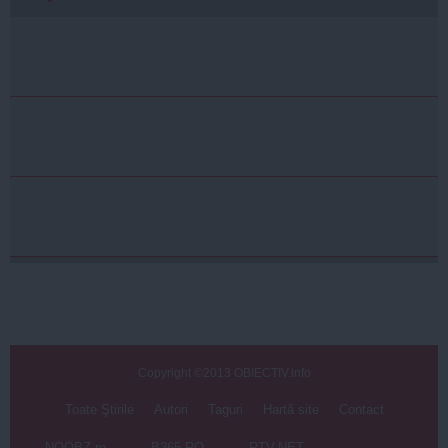
Copyright ©2013 OBIECTIV.info
Toate Ştirile
Autori
Taguri
Hartă site
Contact
NOOBZ.ro
B365.RO
RTV.NET