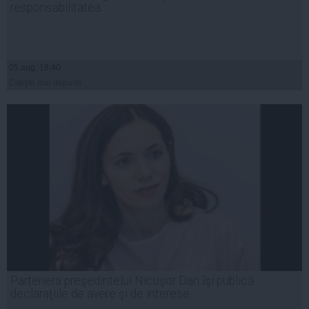
responsabilitatea
05 aug, 18:40
Citeşte mai departe
Partenera preşedintelui Nicuşor Dan îşi publică
declaraţiile de avere şi de interese