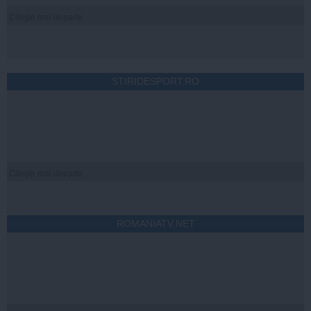
Citeşte mai departe
STIRIDESPORT.RO
Citeşte mai departe
ROMANIATV.NET