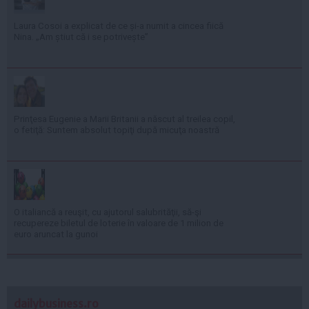
Laura Cosoi a explicat de ce și-a numit a cincea fiică
Nina. „Am știut că i se potrivește”
Prinţesa Eugenie a Marii Britanii a născut al treilea copil,
o fetiţă: Suntem absolut topiţi după micuţa noastră
O italiancă a reuşit, cu ajutorul salubrităţii, să-şi
recupereze biletul de loterie în valoare de 1 milion de
euro aruncat la gunoi
dailybusiness.ro