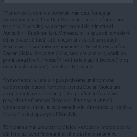
Auto
”Pornim de la demisia domnului ministru Remeș și
Sport
succesorul său a fost Dan Motreanu. Cu mari eforturi am
reușit să îl conving să accepte postul de ministru al
Handbal
Agriculturii. După trei luni, Motreanu mi-a spus că consideră
Box
că nu poate să facă față funcției și vrea să se retragă.
Baschet
Persoana pe care mi-a recomandat-o Dan Motreanu a fost
Dacian Cioloș. Am văzut CV-ul, care era unui bun, studii de
Tenis
profil, pregătire în Franța. În felul ăsta a ajuns Dacian Cioloș
Alte sporturi
ministrul Agriculturii”, a declarat Tăriceanu.
Life
”În momentul în care s-a pus problema unui comisar
Funny
european din partea României, pentru Dacian Cioloș am
început să tatonez terenul.(...) Am profitat de faptul că
Travel
președintele Comisiei Europene, Barosso, a vrut să
Stil de viata
vorbească cu mine, nu cu președintele. Am obținut și sprijinul
Franței”, a mai spus șeful Senatului.
Tăriceanu a mai precizat că Cioloș i-a făcut o impresie bună
cât timp au lucrat împreună și că a păstrat o relație cu