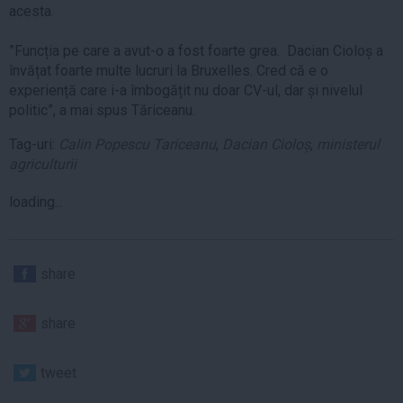
acesta.
”Funcția pe care a avut-o a fost foarte grea. Dacian Cioloș a
învățat foarte multe lucruri la Bruxelles. Cred că e o
experiență care i-a îmbogățit nu doar CV-ul, dar și nivelul
politic”, a mai spus Tăriceanu.
Tag-uri:
Calin Popescu Tariceanu
,
Dacian Cioloș
,
ministerul
agriculturii
loading...
share
share
tweet