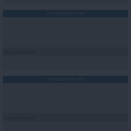
DAILYBUSINESS.RO
Citeşte mai departe
STIRIDESPORT.RO
Citeşte mai departe