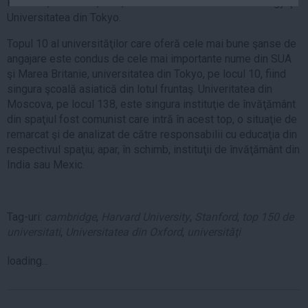
Priceton, Columbia, Yale, California Institute of Technology şi
Auto
Universitatea din Tokyo.
Sport
Topul 10 al universităţilor care oferă cele mai bune şanse de
angajare este condus de cele mai importante nume din SUA
Handbal
şi Marea Britanie, universitatea din Tokyo, pe locul 10, fiind
Box
singura şcoală asiatică din lotul fruntaş. Univeritatea din
Baschet
Moscova, pe locul 138, este singura instituţie de învăţământ
din spaţiul fost comunist care intră în acest top, o situaţie de
Tenis
remarcat şi de analizat de către responsabilii cu educaţia din
Alte sporturi
respectivul spaţiu; apar, în schimb, instituţii de învăţământ din
Life
India sau Mexic.
Funny
Travel
Tag-uri:
cambridge
,
Harvard University
,
Stanford
,
top 150 de
universitati
,
Universitatea din Oxford
,
universităţi
Stil de viata
loading...