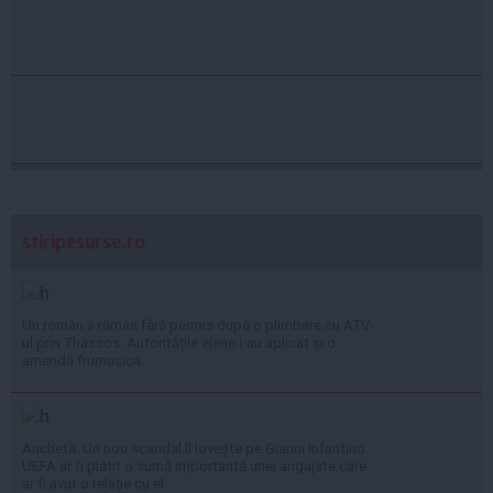
stiripesurse.ro
Un român a rămas fără permis după o plimbare cu ATV-
ul prin Thassos. Autoritățile elene i-au aplicat și o
amendă frumușică
Anchetă: Un nou scandal îl lovește pe Gianni Infantino.
UEFA ar fi plătit o sumă importantă unei angajate care
ar fi avut o relație cu el