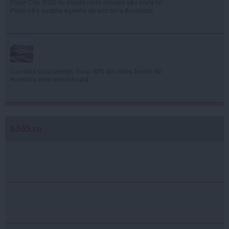
Florin Cîţu: PSD nu pierde nicio situaţie să-i arate lui
Putin că îi susţine agenda de aici de la Bucureşti
Consiliul Concurenţei: Doar 40% din calea ferată din
România este electrificată
b365.ro