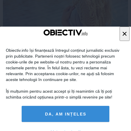
×
Cum îți hidratezi părul pe timp de caniculă
Obiectiv.info își finanțează întregul conținut jurnalistic exclusiv
prin publicitate. Partenerii noștri folosesc tehnologii precum
cookie-urile de pe website-ul nostru pentru a personaliza
reclamele pentru tine. În felul ăsta, tu vezi reclame mai
relevante. Prin acceptarea cookie-urilor, ne ajuți să folosim
Citeşte mai departe
aceste tehnologii în continuare pe site.
Îți mulțumim pentru acest accept și îți reamintim că îți poți
COMENTARII
schimba oricând opțiunea printr-o simplă revenire pe site!
ADAUGA UN
DA, AM INȚELES
COMENTARIU NOU