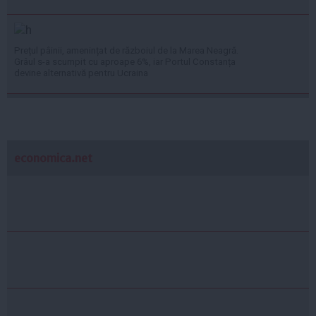
Prețul pâinii, amenințat de războiul de la Marea Neagră.
Grâul s-a scumpit cu aproape 6%, iar Portul Constanța
devine alternativă pentru Ucraina
economica.net