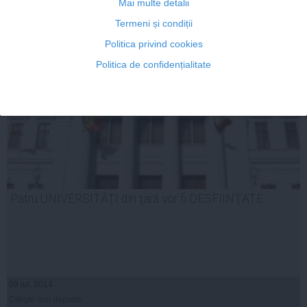
Mai multe detalii
ARTICOLE PE ACEEAŞI TEMĂ
Termeni și condiții
Politica privind cookies
Politica de confidențialitate
Patru UNIVERSITĂŢI din ţară vor fi DESFIINŢATE
09 iul, 2014
Citeşte mai departe