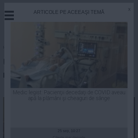
x
ARTICOLE PE ACEEAŞI TEMĂ
Actual
Economie
Justitie
Externe
Homepage
»
Educatie
Educatie
Universităţile care nu scot
Sanatate
Stiinta
niciodată şomeri
Tehnologie
Cultura
Luiza Popa
| 31 oct, 2013
Medic legist: Pacienţii decedaţi de COVID aveau
apă la plămâni şi cheaguri de sânge
Mediu
Life
Politica
Guvern
25 sep, 10:27
Citeşte mai departe